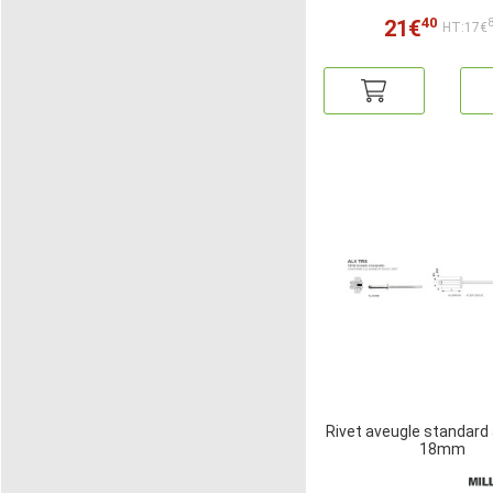
40
21€
HT:17€
Rivet aveugle standard a
18mm