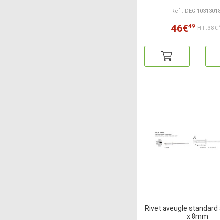
Ref : DEG 1031301
49
46€
HT:38€
Rivet aveugle standard a
x 8mm