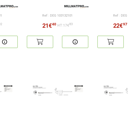
81
Ref : DEG 103132101
Ref : DEG
40
97
21€
22€
92
83
HT:17€