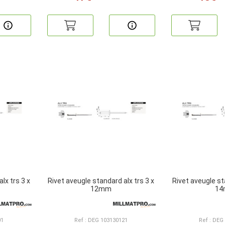
lx trs 3 x
Rivet aveugle standard alx trs 3 x
Rivet aveugle st
12mm
1
01
Ref : DEG 103130121
Ref : DEG