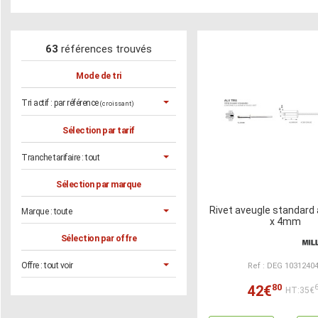
63
références trouvés
Mode de tri
Tri actif :
par référence
(croissant)
Sélection par tarif
Tranche tarifaire :
tout
Sélection par marque
Rivet aveugle standard a
Marque :
toute
x 4mm
Sélection par offre
Offre :
tout voir
Ref : DEG 1031240
80
42€
HT:35€