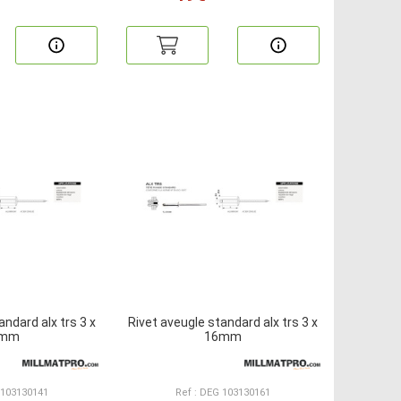
andard alx trs 3 x
Rivet aveugle standard alx trs 3 x
4mm
16mm
 103130141
Ref : DEG 103130161