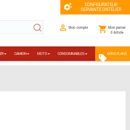
CONFIGURATEUR
SERVANTE D'ATELIER
Mon compte
Mon panier
0 Article
ER
CAMION
MOTO
CONSOMMABLES
BONS PLANS