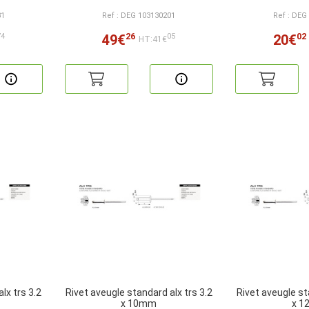
81
Ref : DEG 103130201
Ref : DEG
26
02
49€
20€
74
05
HT:41€
lx trs 3.2
Rivet aveugle standard alx trs 3.2
Rivet aveugle st
x 10mm
x 