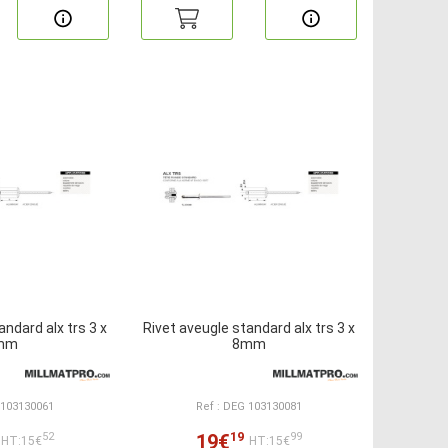
andard alx trs 3 x
Rivet aveugle standard alx trs 3 x
mm
8mm
 103130061
Ref : DEG 103130081
19
19€
52
99
HT:15€
HT:15€