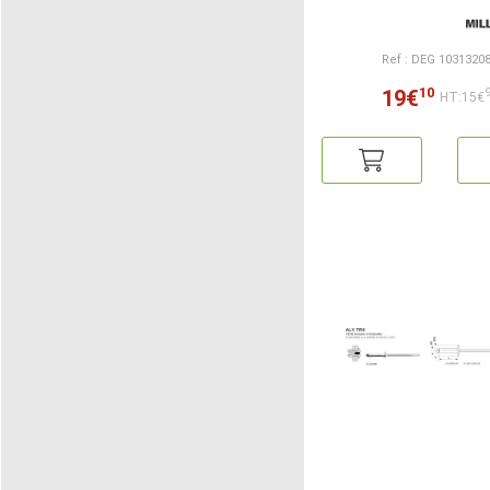
Ref : DEG 1031320
10
19€
HT:15€