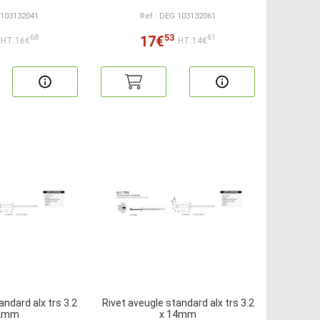
 103132041
Ref : DEG 103132061
53
17€
68
61
HT:16€
HT:14€
andard alx trs 3.2
Rivet aveugle standard alx trs 3.2
12mm
x 14mm