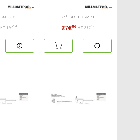
 103132121
Ref : DEG 103132141
86
27€
14
22
HT:19€
HT:23€