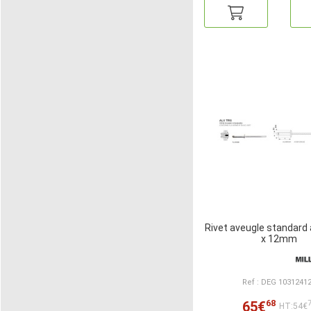
Rivet aveugle standard a
x 12mm
Ref : DEG 1031241
68
65€
HT:54€