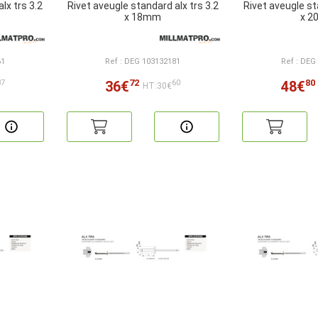
lx trs 3.2
Rivet aveugle standard alx trs 3.2
Rivet aveugle st
x 18mm
x 
61
Ref : DEG 103132181
Ref : DEG
72
80
36€
48€
37
60
HT:30€