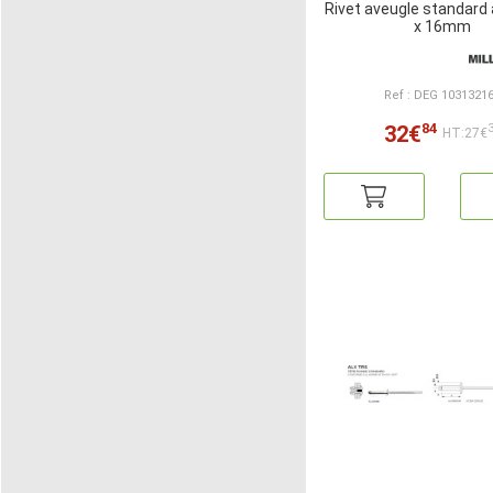
Rivet aveugle standard a
x 16mm
Ref : DEG 1031321
84
32€
HT:27€