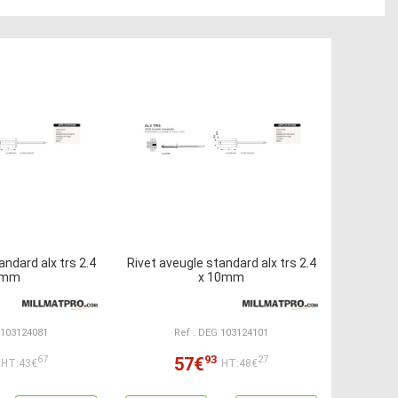
andard alx trs 2.4
Rivet aveugle standard alx trs 2.4
8mm
x 10mm
 103124081
Ref : DEG 103124101
93
57€
67
27
HT:43€
HT:48€