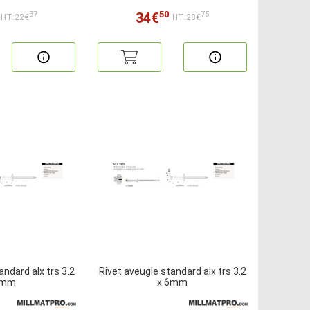
50
34€
37
75
HT:22€
HT:28€
andard alx trs 3.2
Rivet aveugle standard alx trs 3.2
4mm
x 6mm