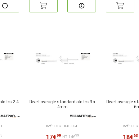
lx trs 2.4
Rivet aveugle standard alx trs 3 x
Rivet aveugle st
4mm
6
21
Ref : DEG 103130041
Ref : DEG
99
63
17€
18€
73
99
HT:14€