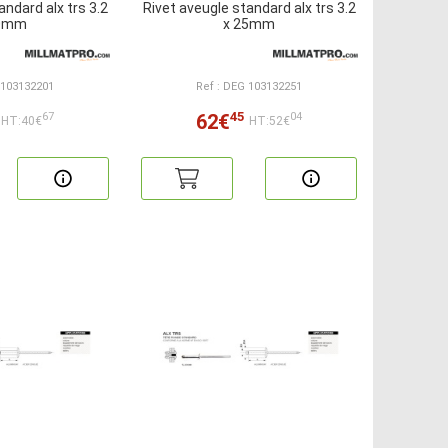
andard alx trs 3.2
Rivet aveugle standard alx trs 3.2
20mm
x 25mm
 103132201
Ref : DEG 103132251
45
62€
67
04
HT:40€
HT:52€