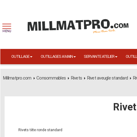
OUTILLAGE
OUTILLAGES A MAIN
SERVANTE ATELIER
OUTIL
Millmatpro.com
Consommables
Rivets
Rivet aveugle standard
Ri
Rivet
Rivets tête ronde standard