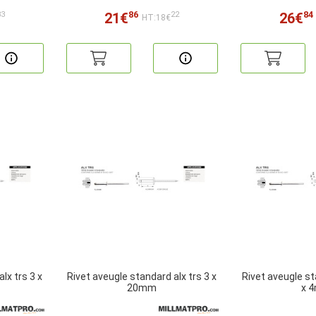
86
84
21€
26€
83
22
HT:18€
lx trs 3 x
Rivet aveugle standard alx trs 3 x
Rivet aveugle st
20mm
x 