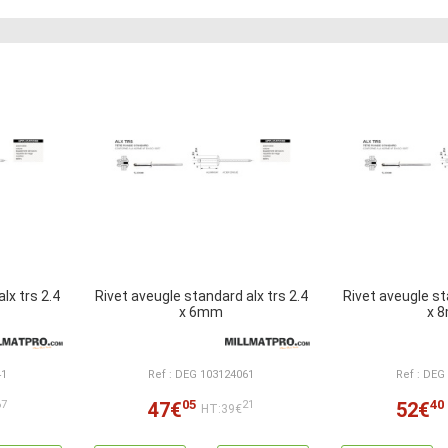
lx trs 2.4
Rivet aveugle standard alx trs 2.4
Rivet aveugle st
x 6mm
x 
41
Ref : DEG 103124061
Ref : DEG
05
40
47€
52€
67
21
HT:39€