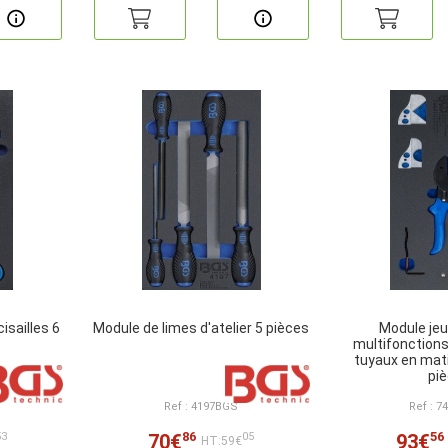
isailles 6
Module de limes d'atelier 5 pièces
Module jeu
multifonctions
tuyaux en mati
pi
Ref : 4197BGS
Ref : 
86
56
70€
93€
53
05
HT:59€