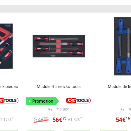
e 8 pièces
Module 4 limes ks tools
Module de l
Promotion
Ref : 713.3004
Ref : 
00
70
16
84€
56€
54€
10
25
T:107€
HT:47€