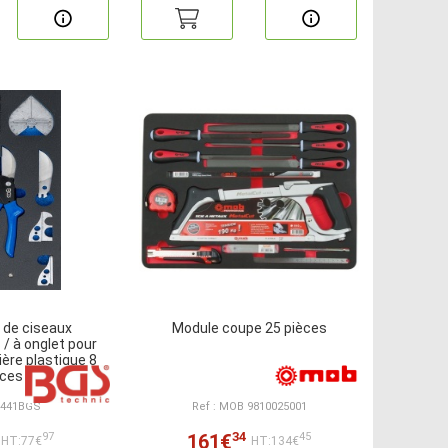
 de ciseaux
Module coupe 25 pièces
 / à onglet pour
ère plastique 8
èces
74441BGS
Ref : MOB 9810025001
34
161€
97
45
HT:77€
HT:134€