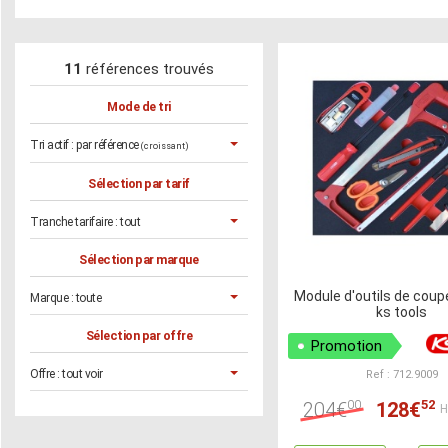
11
références trouvés
Mode de tri
Tri actif :
par référence
(croissant)
Sélection par tarif
Tranche tarifaire :
tout
Sélection par marque
Module d'outils de coup
Marque :
toute
ks tools
Sélection par offre
Promotion
Offre :
tout voir
Ref : 712.9009
00
52
204€
128€
H