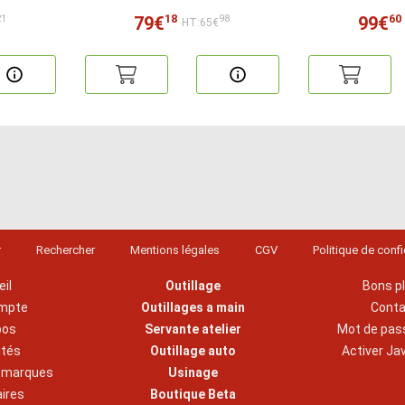
18
60
79€
99€
21
98
HT:65€
r
Rechercher
Mentions légales
CGV
Politique de confi
il
Outillage
Bons p
mpte
Outillages a main
Cont
pos
Servante atelier
Mot de pas
ités
Outillage auto
Activer Ja
s marques
Usinage
aires
Boutique Beta