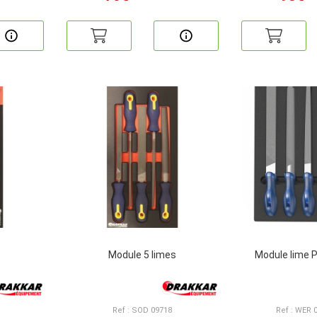
Module 5 limes
Module lime 
Ref : SOD 09718
Ref : WER 