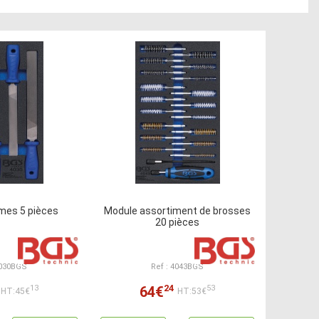
imes 5 pièces
Module assortiment de brosses
20 pièces
4030BGS
Ref : 4043BGS
24
64€
13
53
HT:45€
HT:53€