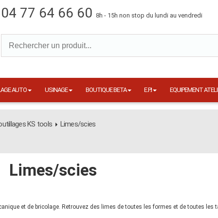
04 77 64 66 60
8h - 15h non stop du lundi au vendredi
LAGE AUTO
USINAGE
BOUTIQUE BETA
E.P.I
EQUIPEMENT ATELI
utillages KS tools
Limes/scies
Limes/scies
que et de bricolage. Retrouvez des limes de toutes les formes et de toutes les tai