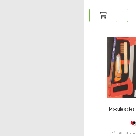
Module scies
Ref : SOD 09714