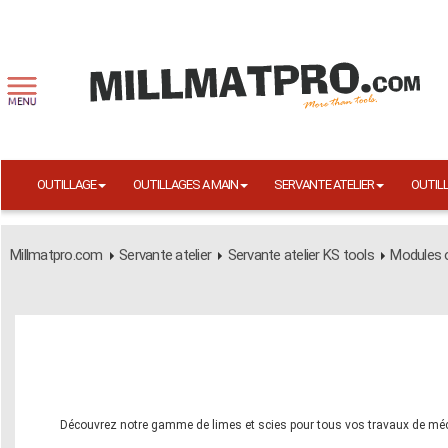
OUTILLAGE
OUTILLAGES A MAIN
SERVANTE ATELIER
OUTIL
Millmatpro.com
Servante atelier
Servante atelier KS tools
Modules o
Découvrez notre gamme de limes et scies pour tous vos travaux de mécani