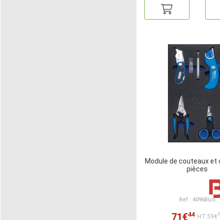
Module de couteaux et c
pièces
Ref : 4096BGS
44
71€
HT:59€