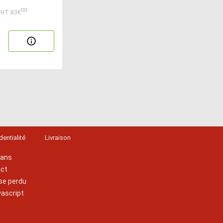
00
HT:83€
dentialité
Livraison
lans
act
se perdu
vascript