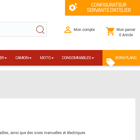
CONFIGURATEUR
SERVANTE D'ATELIER
Mon compte
Mon panier
0 Article
ER
CAMION
MOTO
CONSOMMABLES
BONS PLANS
lles, ainsi que des scies manuelles et électriques.