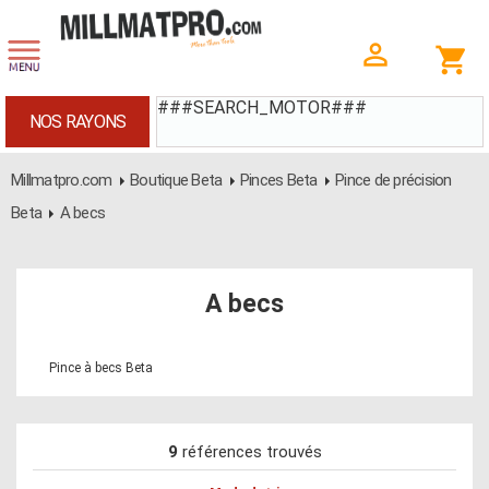
###SEARCH_MOTOR###
NOS RAYONS
Millmatpro.com
Boutique Beta
Pinces Beta
Pince de précision
Beta
A becs
A becs
Pince à becs Beta
9
références trouvés