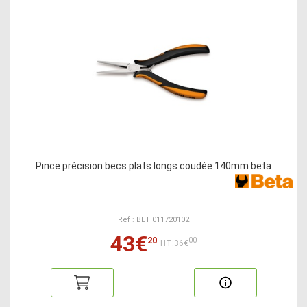
Pince précision becs plats longs coudée 140mm beta
Ref : BET 011720102
43€
20
00
HT:36€