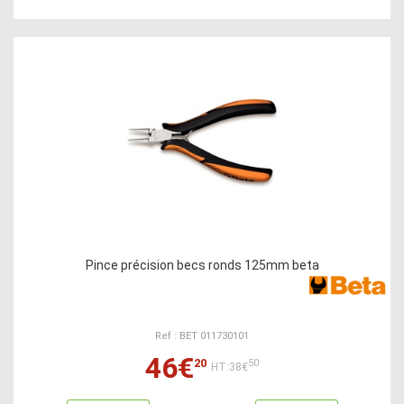
Pince précision becs ronds 125mm beta
Ref : BET 011730101
46€
20
50
HT:38€