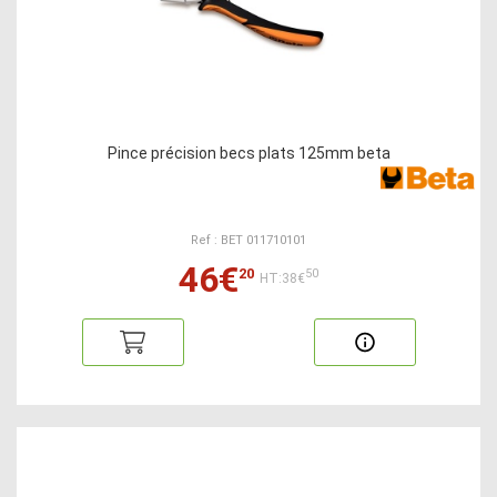
Pince précision becs plats 125mm beta
Ref : BET 011710101
46€
20
50
HT:38€