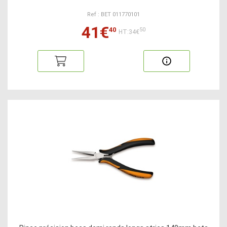
Ref : BET 011770101
41€
40
50
HT:34€