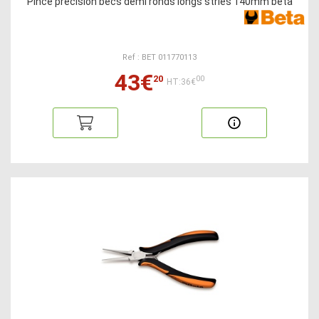
Pince précision becs demi ronds longs stries 140mm beta
Ref : BET 011770113
43€
20
00
HT:36€