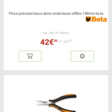
Pince précision becs demi ronds lisses effiles 140mm beta
Ref : BET 011780101
42€
00
00
HT:35€