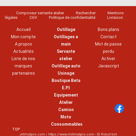
Composeur servante atelier
Rechercher
Mentions
légales
CGV
Politique de confidentialité
Livraison
Accueil
Outillage
Bons plans
Mon compte
Outillages a
Contact
A propos
main
Mot de passe
Actualités
Servante
perdu
Liste de nos
atelier
Activer
marques
Outillage auto
Javascript
partenaires
Usinage
Boutique Beta
E.P.I
Equipement
Atelier
Camion
Moto
Consommables
TOP
Millmatpro.com / https://www.millmatpro.com - ID
Robot bot-