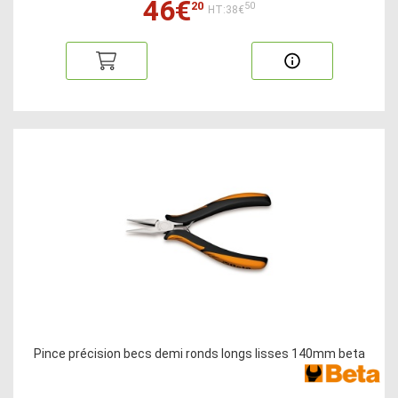
46€
20
50
HT:38€
Pince précision becs demi ronds longs lisses 140mm beta