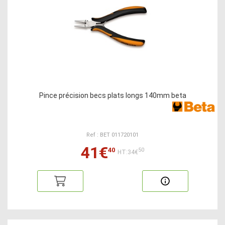
Pince précision becs plats longs 140mm beta
Ref : BET 011720101
41€
40
50
HT:34€