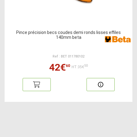
Pince précision becs coudes demi ronds lisses effiles
140mm beta
Ref : BET 011780102
42€
60
50
HT:35€