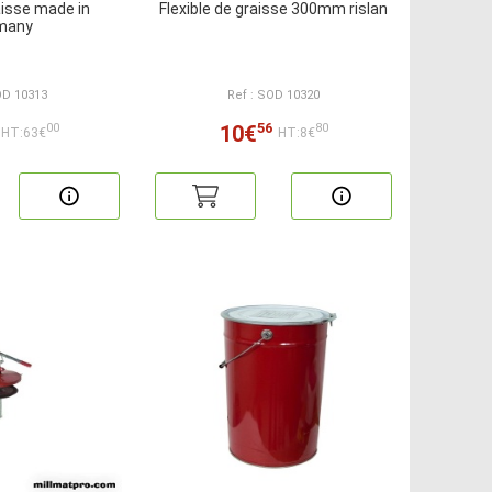
isse made in
Flexible de graisse 300mm rislan
many
OD 10313
Ref : SOD 10320
56
10€
00
80
HT:63€
HT:8€