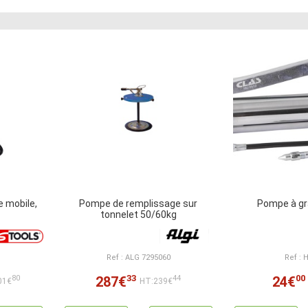
 mobile,
Pompe de remplissage sur
Pompe à gr
tonnelet 50/60kg
Ref : ALG 7295060
Ref : 
33
00
287€
24€
80
44
01€
HT:239€