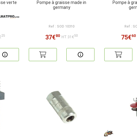
sse verte
Pompe à graisse made in
Pompe à gra
germany
ger
Ref : SOD 10310
Ref : S
80
60
37€
75€
25
50
€
HT:31€