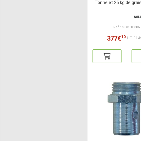
Tonnelet 25 kg de grai
Ref : SOD 10306
10
377€
HT:314