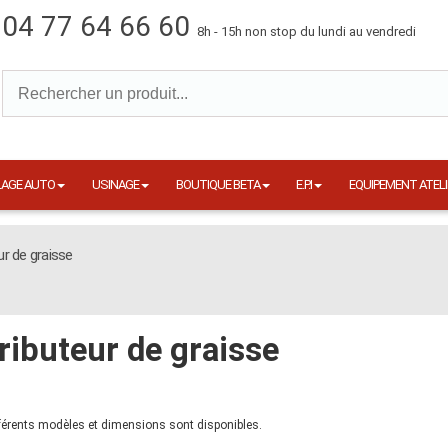
04 77 64 66 60
8h - 15h non stop du lundi au vendredi
LAGE AUTO
USINAGE
BOUTIQUE BETA
E.P.I
EQUIPEMENT ATELI
ur de graisse
ributeur de graisse
férents modèles et dimensions sont disponibles.