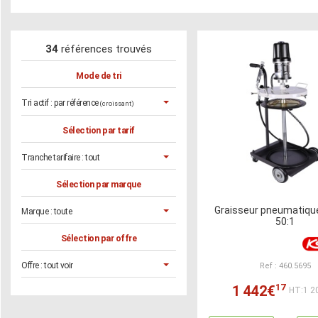
34
références trouvés
Mode de tri
Tri actif :
par référence
(croissant)
Sélection par tarif
Tranche tarifaire :
tout
Sélection par marque
Graisseur pneumatique
Marque :
toute
50:1
Sélection par offre
Offre :
tout voir
Ref : 460.5695
17
1 442€
HT:1 2