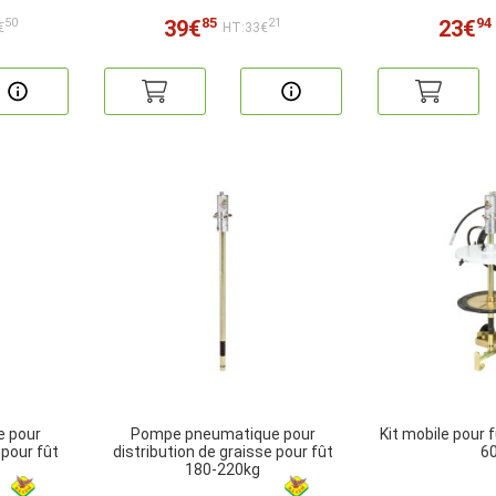
85
94
39€
23€
50
21
€
HT:33€
 pour
Pompe pneumatique pour
Kit mobile pour 
 pour fût
distribution de graisse pour fût
6
180-220kg