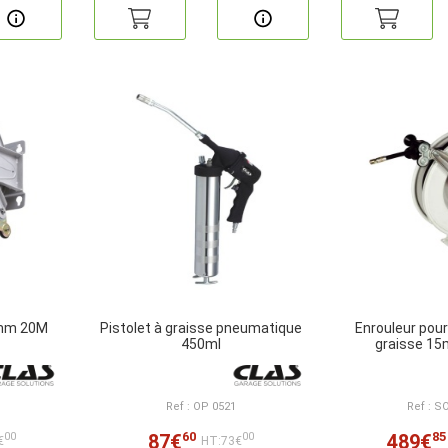
8mm 20M
Pistolet à graisse pneumatique
Enrouleur pour
450ml
graisse 1
Ref : OP 0521
Ref : S
60
85
87€
489€
00
00
€
HT:73€