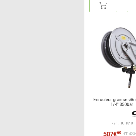
Enrouleur graisse ø
1/4" 350bar
Ref : HU 1818
60
507€
HT:423