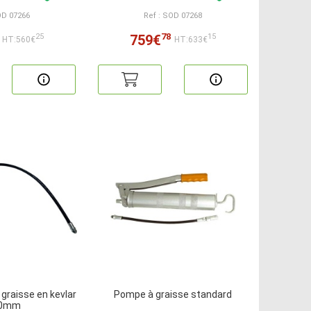
OD 07266
Ref : SOD 07268
78
759€
25
15
HT:560€
HT:633€
 graisse en kevlar
Pompe à graisse standard
00mm