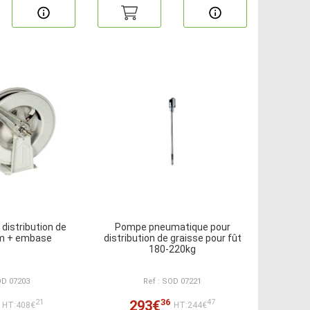
 distribution de
Pompe pneumatique pour
5m + embase
distribution de graisse pour fût
180-220kg
OD 07203
Ref : SOD 07221
36
293€
21
47
HT:408€
HT:244€