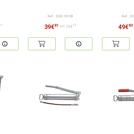
Ref : SOD 10138
Ref : S
81
83
39€
49€
71
17
HT:33€