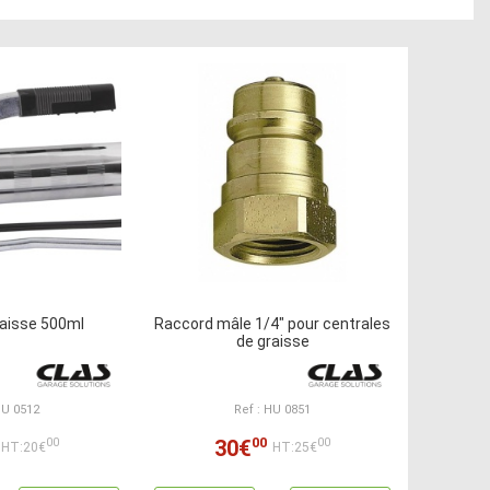
aisse 500ml
Raccord mâle 1/4" pour centrales
de graisse
HU 0512
Ref : HU 0851
00
30€
00
00
HT:20€
HT:25€