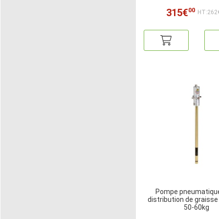
00
315€
HT:262
Pompe pneumatique
distribution de graisse
50-60kg