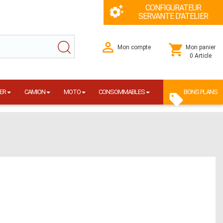
CONFIGURATEUR
SERVANTE D'ATELIER
Mon compte
Mon panier
0 Article
ER
CAMION
MOTO
CONSOMMABLES
BONS PLANS