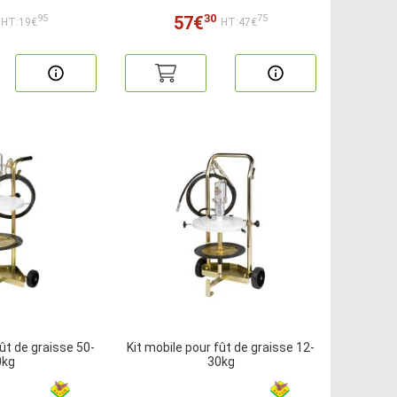
30
57€
95
75
HT:19€
HT:47€
fût de graisse 50-
Kit mobile pour fût de graisse 12-
0kg
30kg