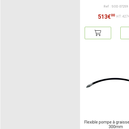
Ref : SOD 07259
00
513€
HT:427
Flexible pompe à graisse
300mm