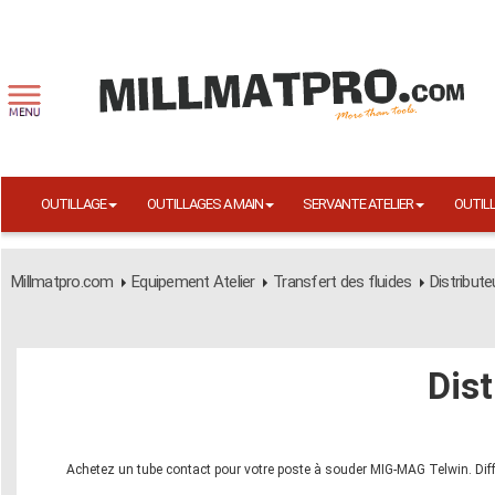
OUTILLAGE
OUTILLAGES A MAIN
SERVANTE ATELIER
OUTIL
Millmatpro.com
Equipement Atelier
Transfert des fluides
Distribute
Dist
Achetez un tube contact pour votre poste à souder MIG-MAG Telwin. Dif