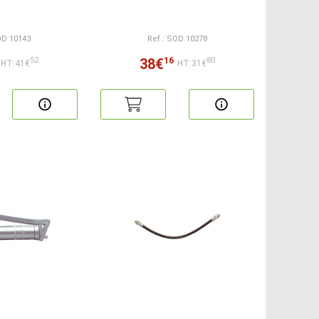
OD 10143
Ref : SOD 10278
16
38€
52
80
HT:41€
HT:31€