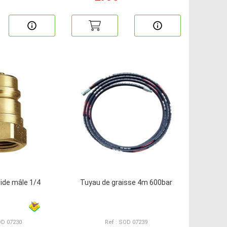
ide mâle 1/4
Tuyau de graisse 4m 600bar
OD 07230
Ref : SOD 07239