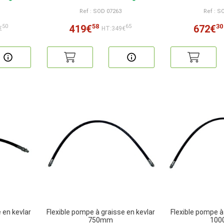
Ref : SOD 07263
Ref : S
58
30
419€
672€
50
65
€
HT:349€
 en kevlar
Flexible pompe à graisse en kevlar
Flexible pompe à
750mm
10