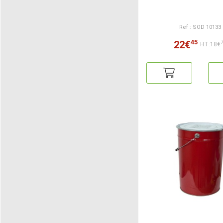
Ref : SOD 10133
45
22€
HT:18€