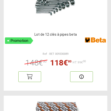
Lot de 12 clés à pipes beta
Promotion
Ref : BET 009330089
148€
118€
50
80
00
HT:99€