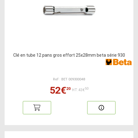
Clé en tube 12 pans gros effort 25x28mm beta série 930
Ref : BET 009300048
52€
20
50
HT:43€