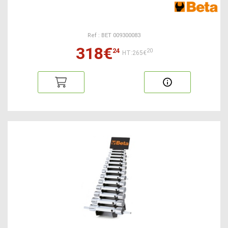
Ref : BET 009300083
318€
24
20
HT:265€