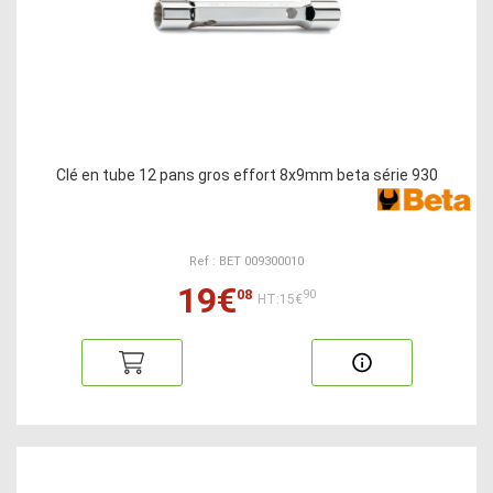
Clé en tube 12 pans gros effort 8x9mm beta série 930
Ref : BET 009300010
19€
08
90
HT:15€