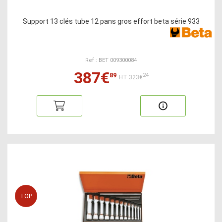
Support 13 clés tube 12 pans gros effort beta série 933
Ref : BET 009300084
387€
89
24
HT:323€
TOP