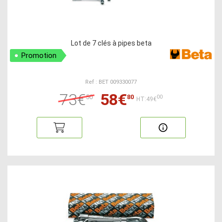
Lot de 7 clés à pipes beta
Promotion
Ref : BET 009330077
73€
58€
50
80
00
HT:49€