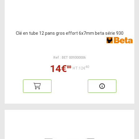
Clé en tube 12 pans gros effort 6x7mm beta série 930
Ref : BET 009300006
14€
88
40
HT:12€