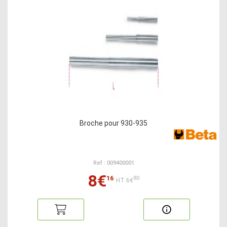
Broche pour 930-935
Ref : 009400001
8€
16
80
HT:6€