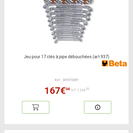
Jeu pour 17 clés à pipe débouchées (art 937)
Ref : 009370081
167€
04
20
HT:139€