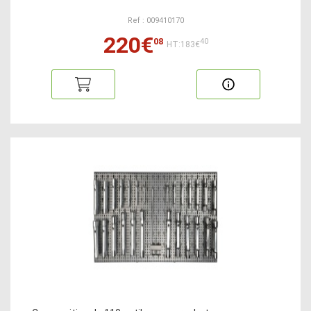
Ref : 009410170
220€
08
40
HT:183€