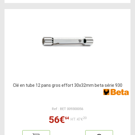
Clé en tube 12 pans gros effort 30x32mm beta série 930
Ref : BET 009300056
56€
64
20
HT:47€