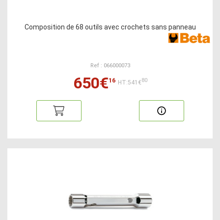
Composition de 68 outils avec crochets sans panneau
Ref : 066000073
650€
16
80
HT:541€