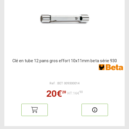
Clé en tube 12 pans gros effort 10x11mm beta série 930
Ref : BET 009300014
20€
28
90
HT:16€