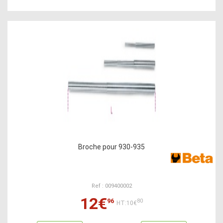
Broche pour 930-935
Ref : 009400002
12€
96
80
HT:10€