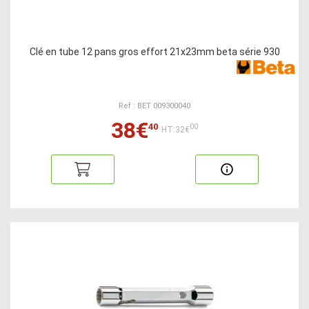
Clé en tube 12 pans gros effort 21x23mm beta série 930
Ref : BET 009300040
38€
40
00
HT:32€