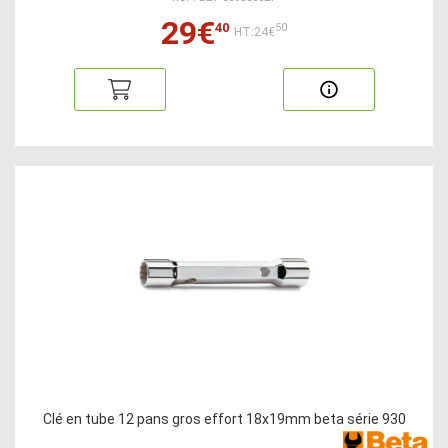
29€
40
50
HT:24€
Clé en tube 12 pans gros effort 18x19mm beta série 930