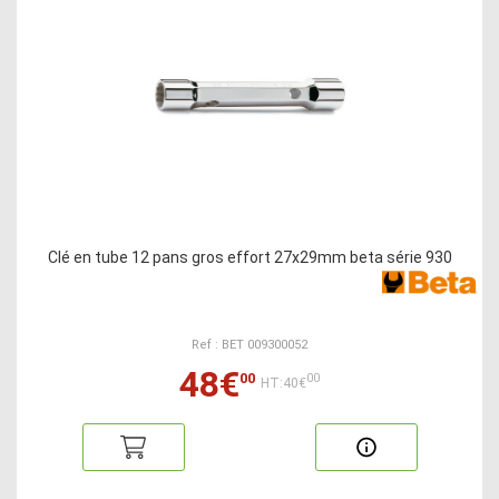
Clé en tube 12 pans gros effort 27x29mm beta série 930
Ref : BET 009300052
48€
00
00
HT:40€