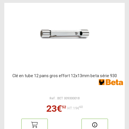
Clé en tube 12 pans gros effort 12x13mm beta série 930
Ref : BET 009300018
23€
52
60
HT:19€