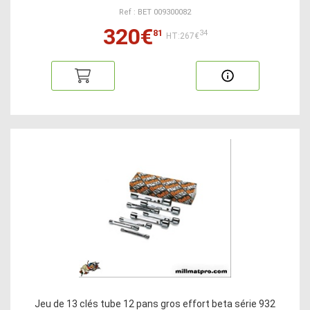
Ref : BET 009300082
320€
81
34
HT:267€
Jeu de 13 clés tube 12 pans gros effort beta série 932