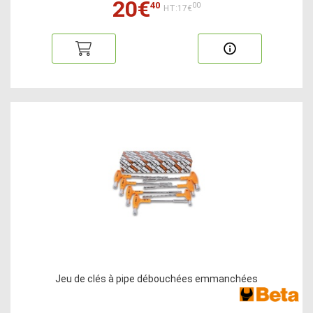
20€
40
00
HT:17€
Jeu de clés à pipe débouchées emmanchées