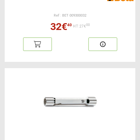
Ref : BET 009300032
32€
40
00
HT:27€