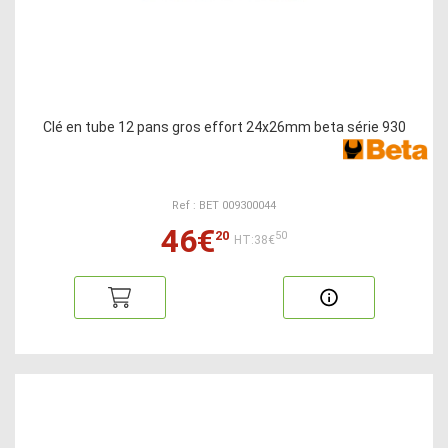
Clé en tube 12 pans gros effort 24x26mm beta série 930
Ref : BET 009300044
46€
20
50
HT:38€