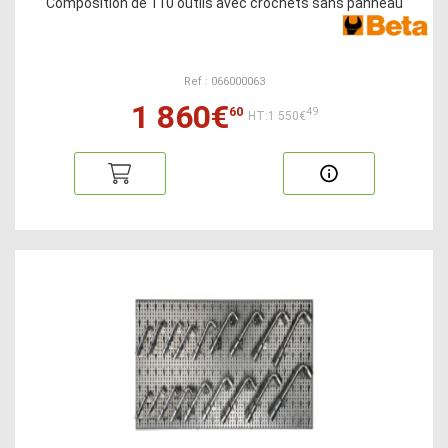
Composition de 110 outils avec crochets sans panneau
Ref : 066000063
1 860€
60
49
HT:1 550€