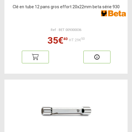
Clé en tube 12 pans gros effort 20x22mm beta série 930
Ref : BET 009300036
35€
40
50
HT:29€