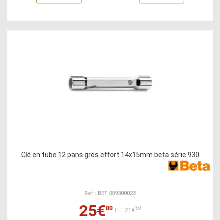
Clé en tube 12 pans gros effort 14x15mm beta série 930
Ref : BET 009300023
25€
80
50
HT:21€