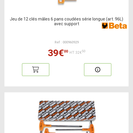
Jeu de 12 clés mâles 6 pans coudées série longue (art. 96L)
avec support
Ref : 000960929
39€
00
50
HT:32€