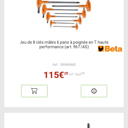
Jeu de 8 clés mâles 6 pans à poignée en T haute
performance (art. 96T/AS)
Ref : 000960682
115€
20
00
HT:96€