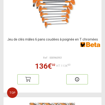
Jeu de clés mâles 6 pans coudées à poignée en T chromées
Ref : 000960951
136€
32
60
HT:113€
TOP