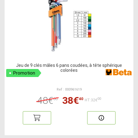
Jeu de 9 clés mâles 6 pans coudées, à tête sphérique
colorées
Promotion
Ref : 000961619
48€
38€
00
40
00
HT:32€