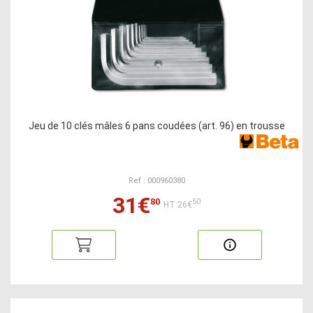
Jeu de 10 clés mâles 6 pans coudées (art. 96) en trousse
Ref : 000960380
31€
80
50
HT:26€