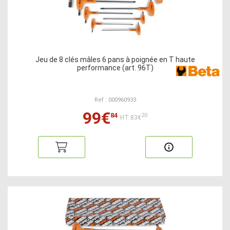
Jeu de 8 clés mâles 6 pans à poignée en T haute
performance (art. 96T)
Ref : 000960933
99€
84
20
HT:83€