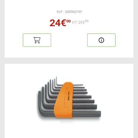
Ref : 000960749
24€
00
00
HT:20€