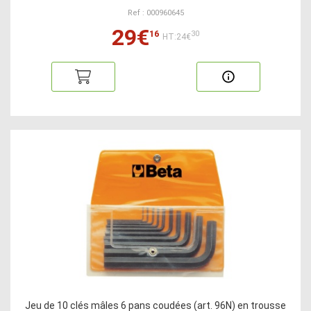
Ref : 000960645
29€
16
30
HT:24€
Jeu de 10 clés mâles 6 pans coudées (art. 96N) en trousse