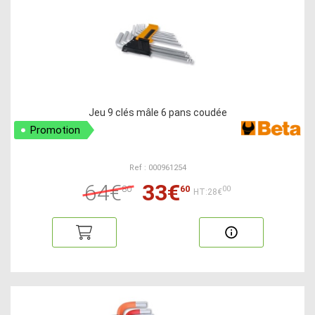
Jeu 9 clés mâle 6 pans coudée
Promotion
Ref : 000961254
64€
33€
80
60
00
HT:28€