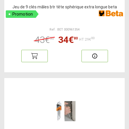
Jeu de 9 clés mâles btr tête sphérique extra longue beta
Promotion
Ref : BET 000961354
43€
34€
50
80
00
HT:29€