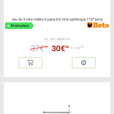
Jeu de 9 clés mâles 6 pans btr tête sphérique 110° beta
Promotion
Ref : BET 000961974
37€
30€
50
00
00
HT:25€