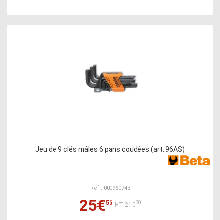
Jeu de 9 clés mâles 6 pans coudées (art. 96AS)
Ref : 000960743
25€
56
30
HT:21€