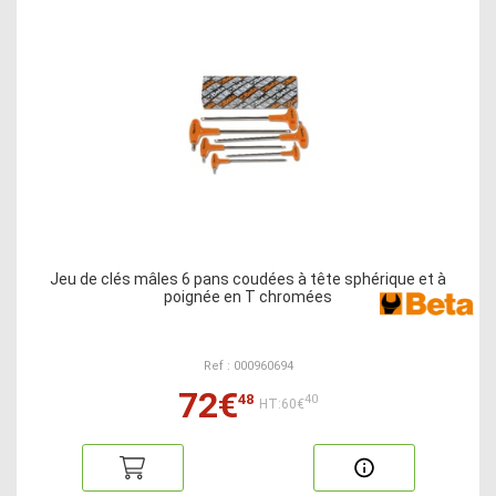
Jeu de clés mâles 6 pans coudées à tête sphérique et à
poignée en T chromées
Ref : 000960694
72€
48
40
HT:60€