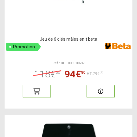
Jeu de 6 clés mâles en t beta
Promotion
Ref : BET 009510687
118€
94€
50
80
00
HT:79€