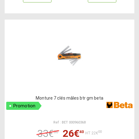
Monture 7 clés mâles btr gm beta
Promotion
Ref : BET 000960368
33€
26€
00
40
00
HT:22€