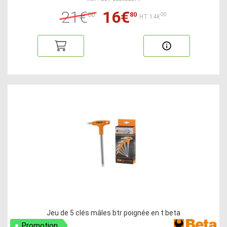
21€
16€
00
80
00
HT:14€
Jeu de 5 clés mâles btr poignée en t beta
Promotion