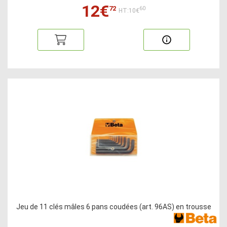
12€
72
60
HT:10€
Jeu de 11 clés mâles 6 pans coudées (art. 96AS) en trousse