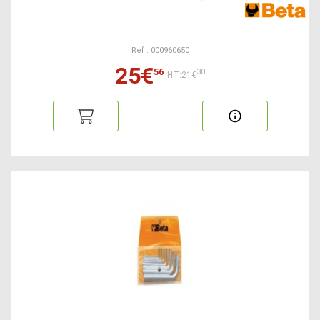
Ref : 000960650
25€
56
30
HT:21€