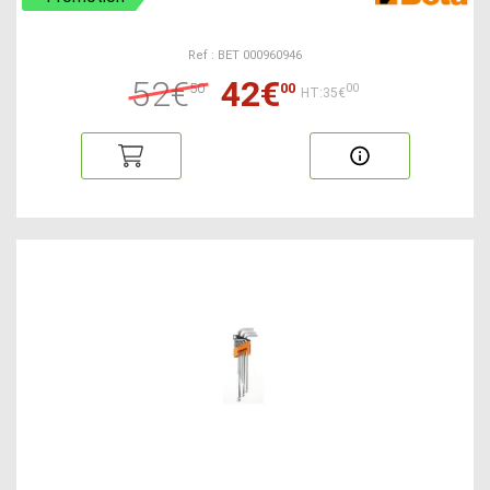
Ref : BET 000960946
52€
42€
50
00
00
HT:35€