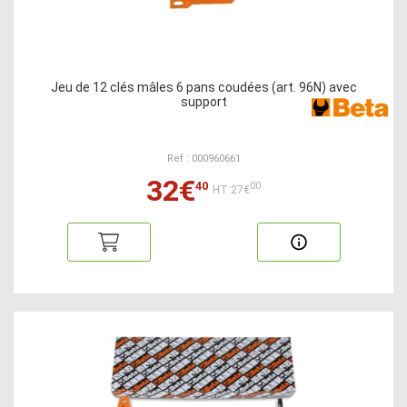
Jeu de 12 clés mâles 6 pans coudées (art. 96N) avec
support
Ref : 000960661
32€
40
00
HT:27€