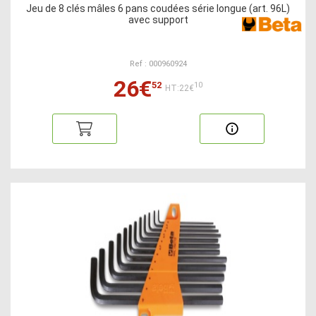
Jeu de 8 clés mâles 6 pans coudées série longue (art. 96L)
avec support
Ref : 000960924
26€
52
10
HT:22€