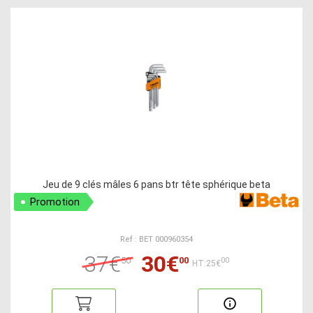
Jeu de 9 clés mâles 6 pans btr tête sphérique beta
Promotion
Ref : BET 000960354
37€
30€
50
00
00
HT:25€