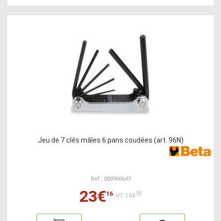
Jeu de 7 clés mâles 6 pans coudées (art. 96N)
Ref : 000960643
23€
16
30
HT:19€