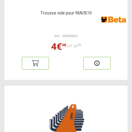
Trousse vide pour 96N/B10
Ref : 000960651
4€
08
40
HT:3€