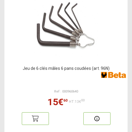
Jeu de 6 clés mâles 6 pans coudées (art. 96N)
Ref : 000960640
15€
60
00
HT:13€