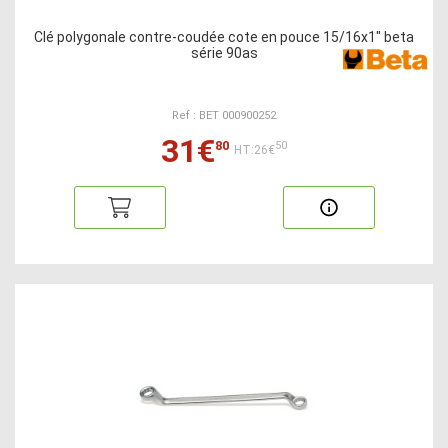
Clé polygonale contre-coudée cote en pouce 15/16x1" beta
série 90as
Ref : BET 000900252
31€
80
50
HT:26€