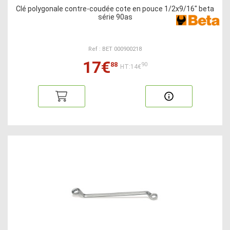
Clé polygonale contre-coudée cote en pouce 1/2x9/16" beta
série 90as
Ref : BET 000900218
17€
88
90
HT:14€