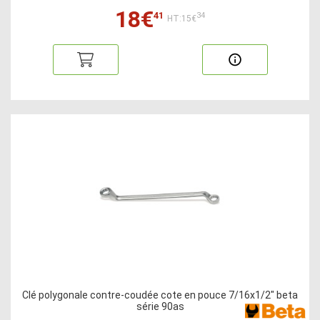
18€
41
34
HT:15€
Clé polygonale contre-coudée cote en pouce 7/16x1/2" beta
série 90as