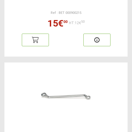
Ref : BET 000900215
15€
00
50
HT:12€