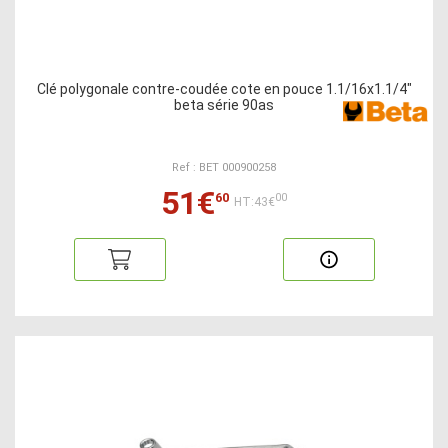
Clé polygonale contre-coudée cote en pouce 1.1/16x1.1/4"
beta série 90as
Ref : BET 000900258
51€
60
00
HT:43€