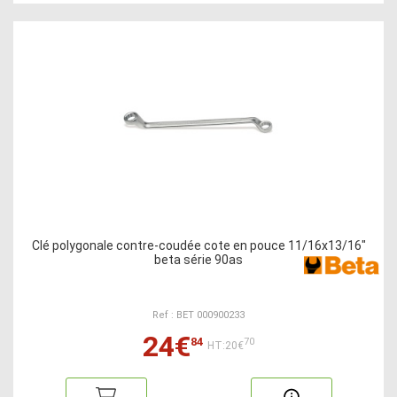
Clé polygonale contre-coudée cote en pouce 11/16x13/16"
beta série 90as
Ref : BET 000900233
24€
84
70
HT:20€