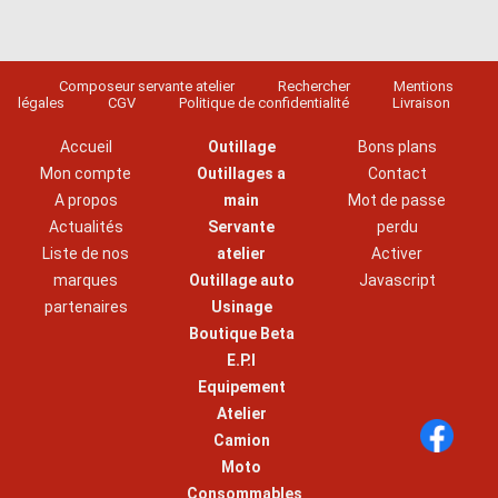
Composeur servante atelier
Rechercher
Mentions
légales
CGV
Politique de confidentialité
Livraison
Accueil
Outillage
Bons plans
Mon compte
Outillages a
Contact
A propos
main
Mot de passe
Actualités
Servante
perdu
Liste de nos
atelier
Activer
marques
Outillage auto
Javascript
partenaires
Usinage
Boutique Beta
E.P.I
Equipement
Atelier
Camion
Moto
Consommables