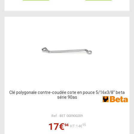
Clé polygonale contre-coudée cote en pouce 5/16x3/8" beta
série 90as
Ref : BET 000900209
17€
94
95
HT:14€