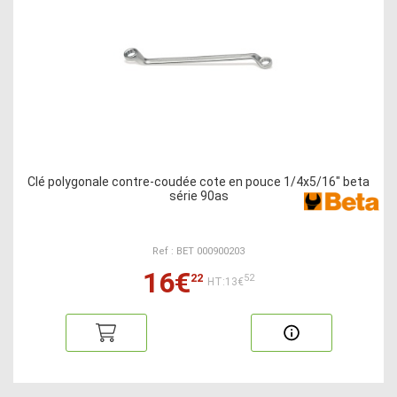
Clé polygonale contre-coudée cote en pouce 1/4x5/16" beta
série 90as
Ref : BET 000900203
16€
22
52
HT:13€