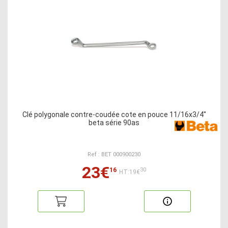
Clé polygonale contre-coudée cote en pouce 11/16x3/4''
beta série 90as
Ref : BET 000900230
23€
16
30
HT:19€