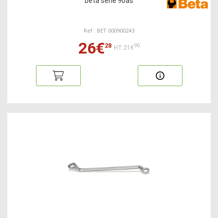
beta série 90as
Ref : BET 000900243
26€
28
90
HT:21€