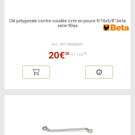
Clé polygonale contre-coudée cote en pouce 9/16x5/8" beta
série 90as
Ref : BET 000900221
20€
28
90
HT:16€