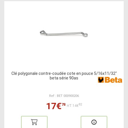
Clé polygonale contre-coudée cote en pouce 5/16x11/32"
beta série 90as
Ref : BET 000900206
17€
78
82
HT:14€