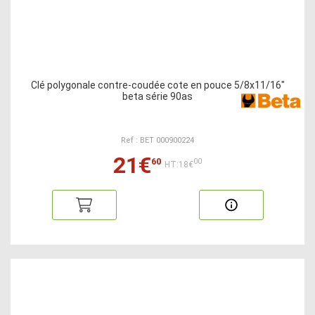
Clé polygonale contre-coudée cote en pouce 5/8x11/16"
beta série 90as
Ref : BET 000900224
21€
60
00
HT:18€