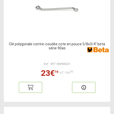
Clé polygonale contre-coudée cote en pouce 5/8x3/4'' beta
série 90as
Ref : BET 000900227
23€
16
30
HT:19€