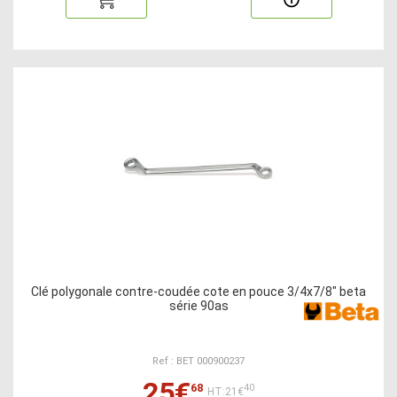
Clé polygonale contre-coudée cote en pouce 3/4x7/8" beta
série 90as
Ref : BET 000900237
25€
68
40
HT:21€