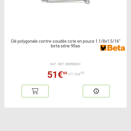
Clé polygonale contre-coudée cote en pouce 1.1/8x1.5/16"
beta série 90as
Ref : BET 000900261
51€
60
00
HT:43€