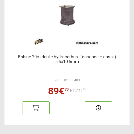
Bobine 20m durite hydrocarbure (essence + gasoil)
5.5x10.5mm
Ref : SOD 06483
89€
70
75
HT:74€