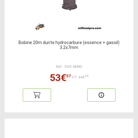
Bobine 20m durite hydrocarbure (essence + gasoil)
3.2x7mm
Ref : SOD 06482
53€
57
64
HT:44€