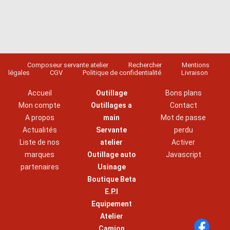
Composeur servante atelier
Rechercher
Mentions
légales
CGV
Politique de confidentialité
Livraison
Accueil
Outillage
Bons plans
Mon compte
Outillages a
Contact
A propos
main
Mot de passe
Actualités
Servante
perdu
Liste de nos
atelier
Activer
marques
Outillage auto
Javascript
partenaires
Usinage
Boutique Beta
E.P.I
Equipement
Atelier
Camion