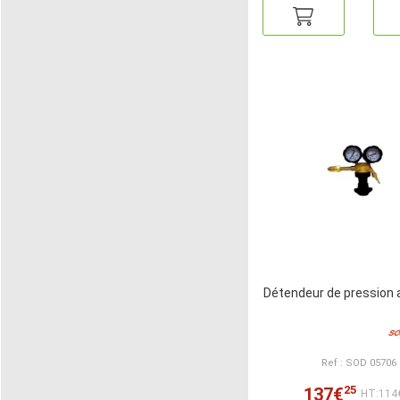
Détendeur de pression 
Ref : SOD 05706
25
137€
HT:114