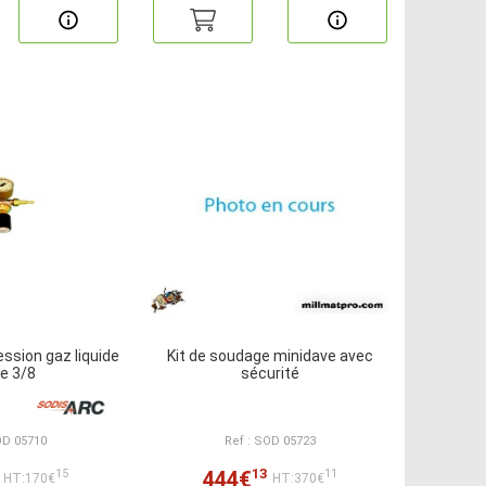
ssion gaz liquide
Kit de soudage minidave avec
ie 3/8
sécurité
OD 05710
Ref : SOD 05723
13
444€
15
11
HT:170€
HT:370€