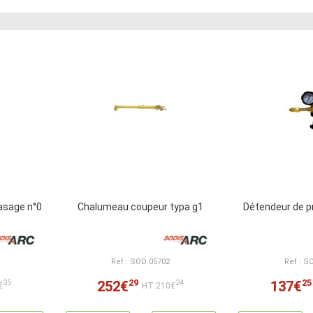
asage n°0
Chalumeau coupeur typa g1
Détendeur de p
Ref : SOD 05702
Ref : S
29
25
252€
137€
35
24
€
HT:210€