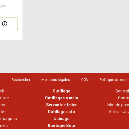
50
€
r
Rechercher
Mentions légales
CGV
Politique de confi
il
Outillage
Bons p
mpte
Outillages a main
Cont
pos
Servante atelier
Mot de pas
ités
Outillage auto
Activer Ja
s marques
Usinage
aires
Boutique Beta