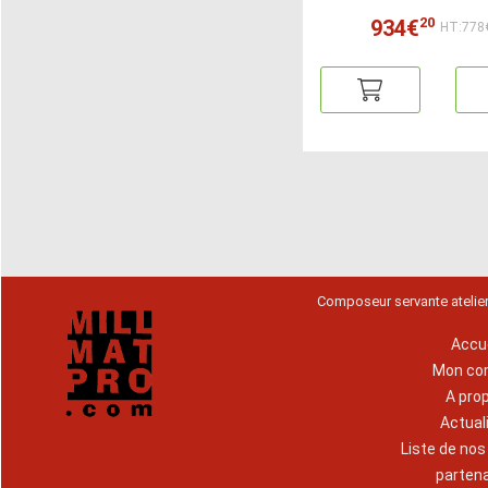
20
934€
HT:778
Composeur servante atelie
Accue
Mon co
A pro
Actual
Liste de no
parten