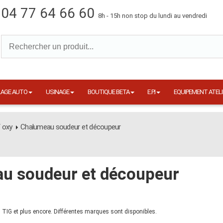
04 77 64 66 60
8h - 15h non stop du lundi au vendredi
LAGE AUTO
USINAGE
BOUTIQUE BETA
E.P.I
EQUIPEMENT ATELI
 oxy
Chalumeau soudeur et découpeur
u soudeur et découpeur
TIG et plus encore. Différentes marques sont disponibles.