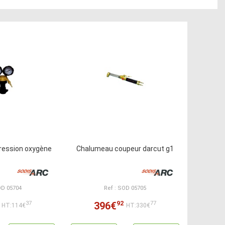
ression oxygène
Chalumeau coupeur darcut g1
OD 05704
Ref : SOD 05705
92
396€
37
77
HT:114€
HT:330€