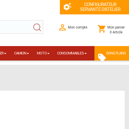
CONFIGURATEUR
SERVANTE D'ATELIER
Mon compte
Mon panier
0 Article
ER
CAMION
MOTO
CONSOMMABLES
BONS PLANS