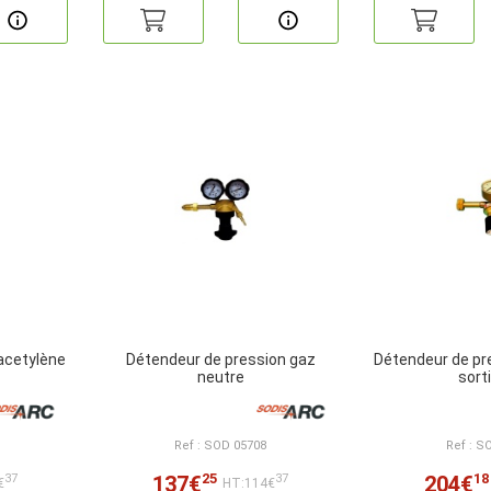
acetylène
Détendeur de pression gaz
Détendeur de pre
neutre
sort
Ref : SOD 05708
Ref : S
25
18
137€
204€
37
37
€
HT:114€