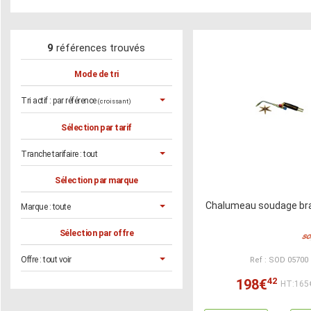
9
références trouvés
Mode de tri
Tri actif :
par référence
(croissant)
Sélection par tarif
Tranche tarifaire :
tout
Sélection par marque
Chalumeau soudage br
Marque :
toute
Sélection par offre
Offre :
tout voir
Ref : SOD 05700
42
198€
HT:165