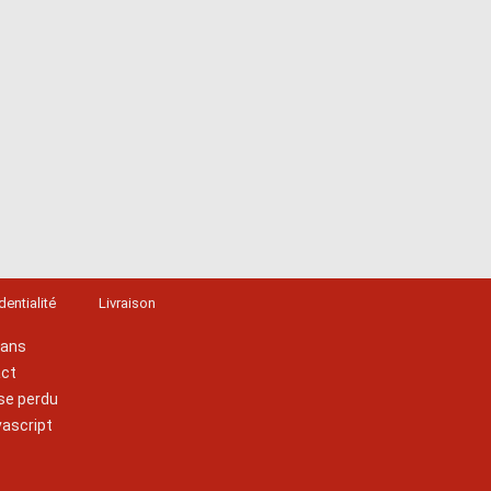
dentialité
Livraison
lans
act
se perdu
vascript