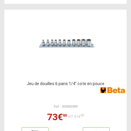
Jeu de douilles 6 pans 1/4" cote en pouce
Ref : 009000389
73€
80
50
HT:61€