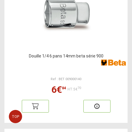
Douille 1/4 6 pans 14mm beta série 900
Ref : BET 009000140
6€
84
70
HT:5€
TOP