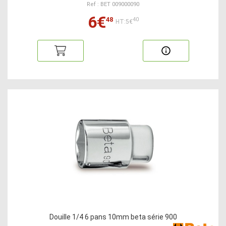
Ref : BET 009000090
6€
48
40
HT:5€
Douille 1/4 6 pans 10mm beta série 900