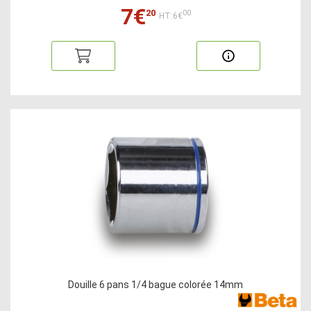
7€
20
00
HT:6€
Douille 6 pans 1/4 bague colorée 14mm