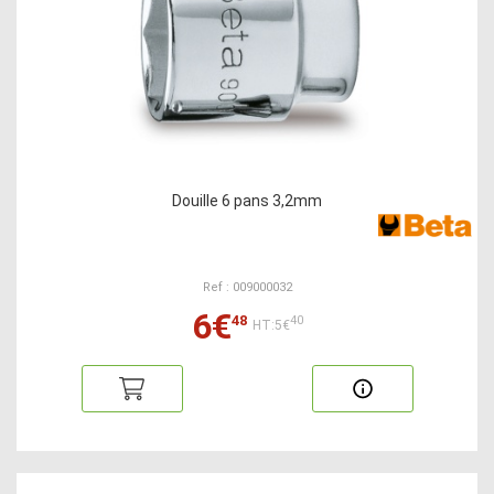
Douille 6 pans 3,2mm
Ref : 009000032
6€
48
40
HT:5€