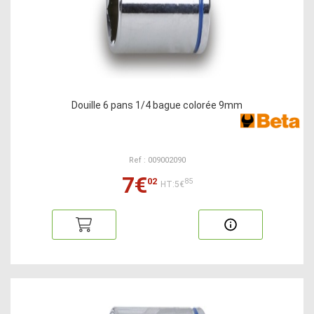
Douille 6 pans 1/4 bague colorée 9mm
Ref : 009002090
7€
02
85
HT:5€