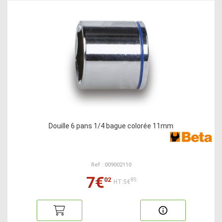
Douille 6 pans 1/4 bague colorée 11mm
Ref : 009002110
7€
02
85
HT:5€