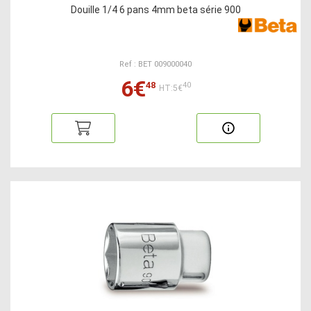
Douille 1/4 6 pans 4mm beta série 900
Ref : BET 009000040
6€
48
40
HT:5€