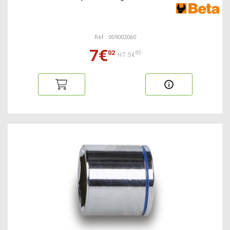
Ref : 009002060
7€
02
85
HT:5€