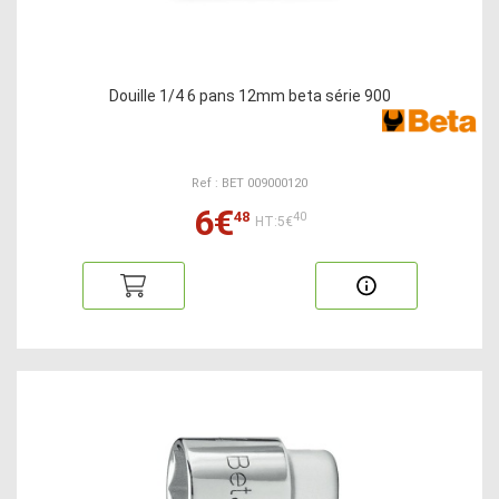
Douille 1/4 6 pans 12mm beta série 900
Ref : BET 009000120
6€
48
40
HT:5€