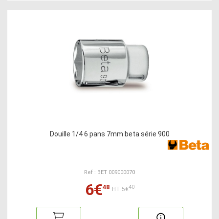
Douille 1/4 6 pans 7mm beta série 900
Ref : BET 009000070
6€
48
40
HT:5€