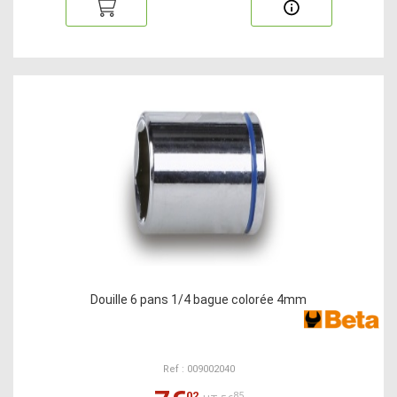
Douille 6 pans 1/4 bague colorée 4mm
Ref : 009002040
02
85