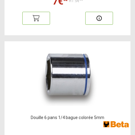
7€
HT:5€
Douille 6 pans 1/4 bague colorée 5mm