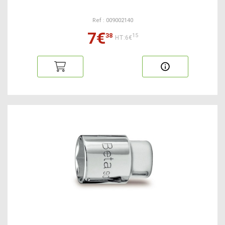
Ref : 009002140
7€
38
15
HT:6€