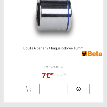
Douille 6 pans 1/4 bague colorée 10mm
Ref : 009002100
7€
02
85
HT:5€