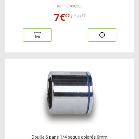
Ref : 009002050
7€
02
85
HT:5€
Douille 6 pans 1/4 bague colorée 6mm