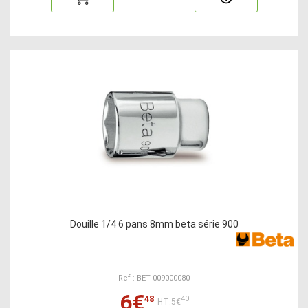
Douille 1/4 6 pans 8mm beta série 900
Ref : BET 009000080
6€
48
40
HT:5€