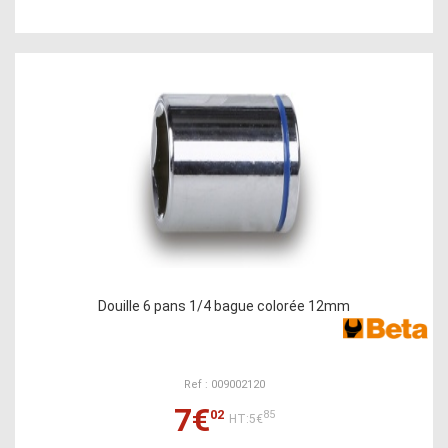
Douille 6 pans 1/4 bague colorée 12mm
Ref : 009002120
7€
02
85
HT:5€