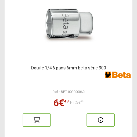
Douille 1/4 6 pans 6mm beta série 900
Ref : BET 009000060
6€
48
40
HT:5€