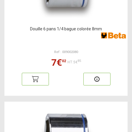
Douille 6 pans 1/4 bague colorée 8mm
Ref : 009002080
7€
02
85
HT:5€