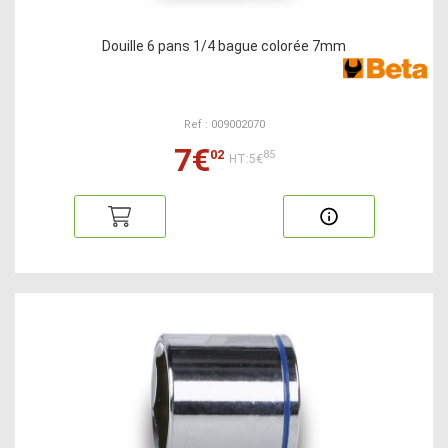
Douille 6 pans 1/4 bague colorée 7mm
Ref : 009002070
7€
02
85
HT:5€