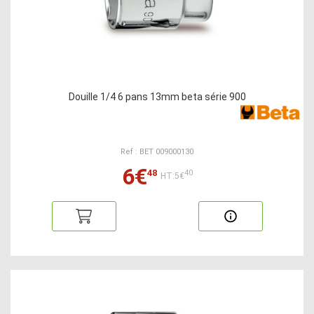
Douille 1/4 6 pans 13mm beta série 900
Ref : BET 009000130
6€
48
40
HT:5€