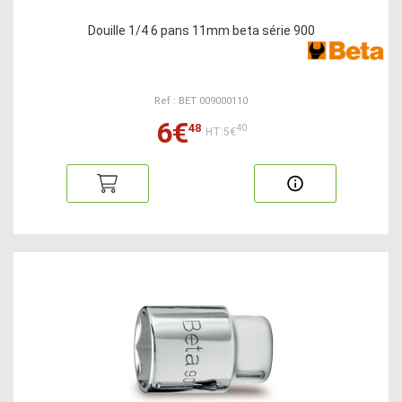
Douille 1/4 6 pans 11mm beta série 900
Ref : BET 009000110
6€
48
40
HT:5€