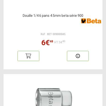
Douille 1/4 6 pans 4.5mm beta série 900
Ref : BET 009000045
6€
48
40
HT:5€