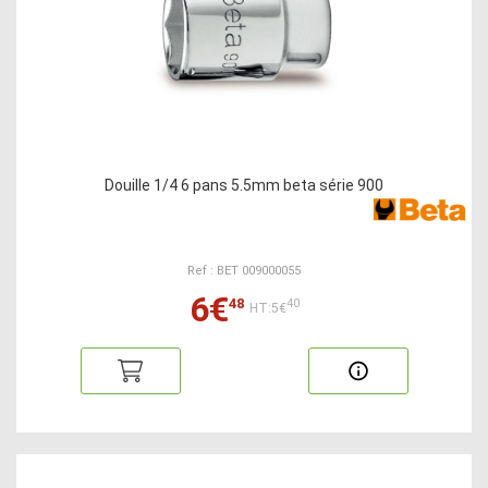
Douille 1/4 6 pans 5.5mm beta série 900
Ref : BET 009000055
6€
48
40
HT:5€