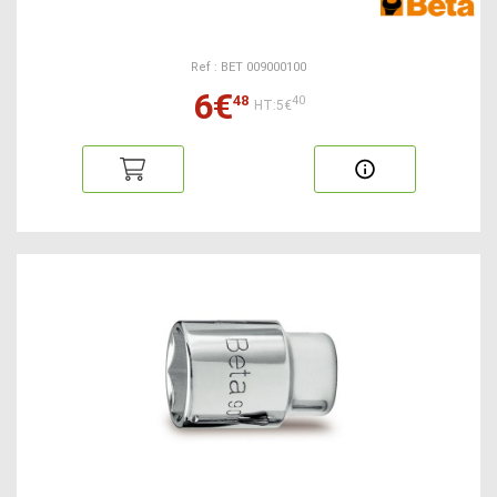
Ref : BET 009000100
6€
48
40
HT:5€