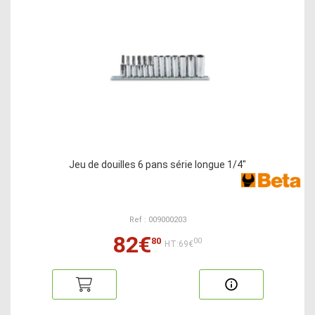
Jeu de douilles 6 pans série longue 1/4"
Ref : 009000203
82€
80
00
HT:69€