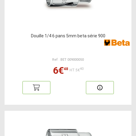
Douille 1/4 6 pans 5mm beta série 900
Ref : BET 009000050
6€
48
40
HT:5€