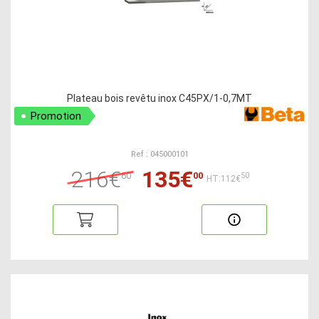
Plateau bois revêtu inox C45PX/1-0,7MT
Promotion
Ref : 045000101
216€
135€
60
00
50
HT:112€