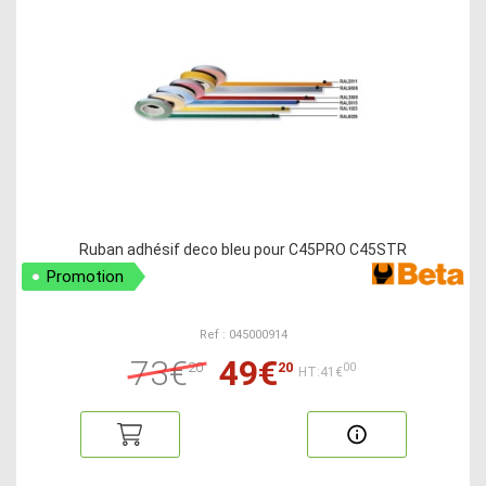
Ruban adhésif deco bleu pour C45PRO C45STR
Promotion
Ref : 045000914
73€
49€
20
20
00
HT:41€