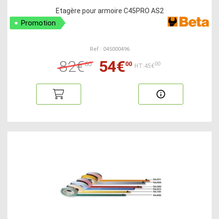
Etagère pour armoire C45PRO AS2
Promotion
Ref : 045000496
82€
54€
80
00
00
HT:45€