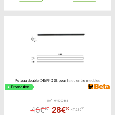
Poteau double C45PRO SL pour liaiso entre meubles
Promotion
Ref : 045000366
46€
28€
20
00
33
HT:23€