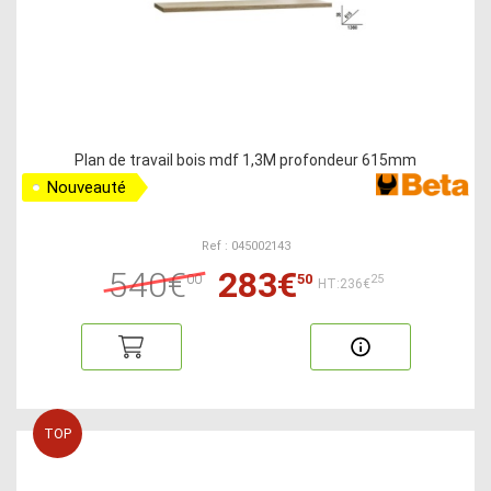
Plan de travail bois mdf 1,3M profondeur 615mm
Nouveauté
Ref : 045002143
540€
283€
00
50
25
HT:236€
TOP