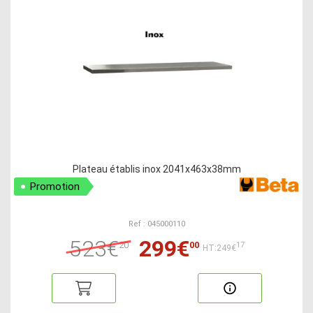
Plateau établis inox 2041x463x38mm
Promotion
Ref : 045000110
523€
299€
20
00
17
HT:249€