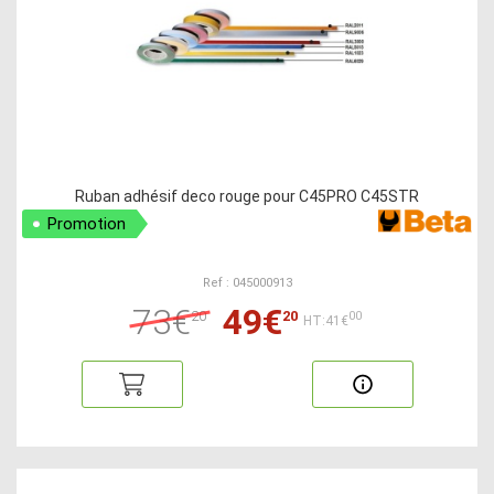
Ruban adhésif deco rouge pour C45PRO C45STR
Promotion
Ref : 045000913
73€
49€
20
20
00
HT:41€