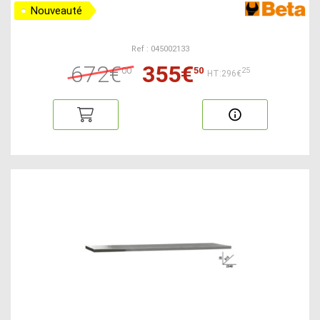
Nouveauté
Ref : 045002133
672€
355€
00
50
25
HT:296€