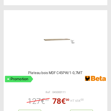
Plateau bois MDF C45PW/1-0,7MT
Promotion
Ref : 045000111
127€
78€
20
00
00
HT:65€