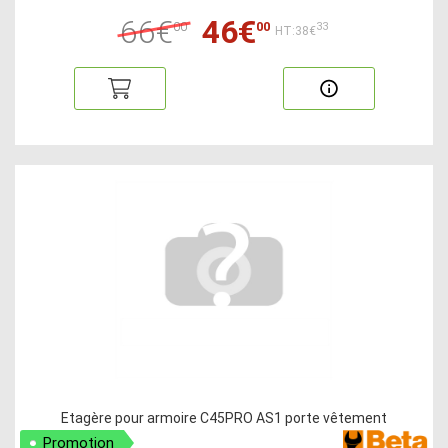
66€
46€
00
00
33
HT:38€
Etagère pour armoire C45PRO AS1 porte vêtement
Promotion