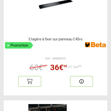
Etagère à fixer sur panneau C45ro
Promotion
Ref : 045000315
60€
36€
60
00
00
HT:30€