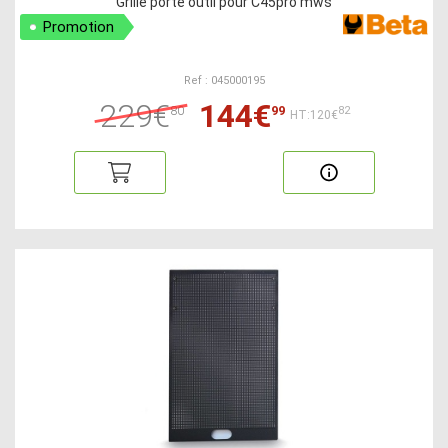
Grille porte outil pour C45pro mws
Promotion
Ref : 045000195
229€
144€
80
99
82
HT:120€