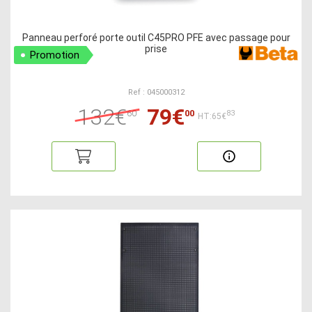
Panneau perforé porte outil C45PRO PFE avec passage pour
prise
Promotion
Ref : 045000312
132€
79€
60
00
83
HT:65€