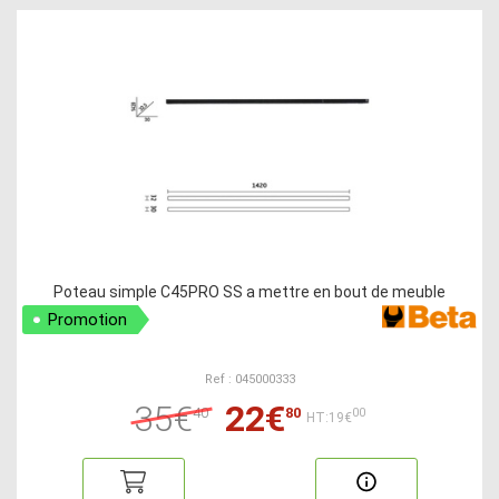
Poteau simple C45PRO SS a mettre en bout de meuble
Promotion
Ref : 045000333
35€
22€
40
80
00
HT:19€