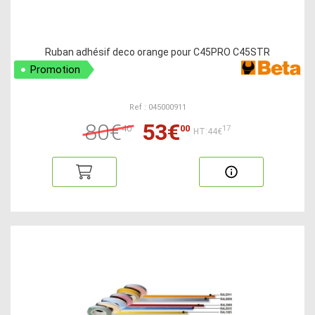
Ruban adhésif deco orange pour C45PRO C45STR
Promotion
Ref : 045000911
80€
53€
40
00
17
HT:44€