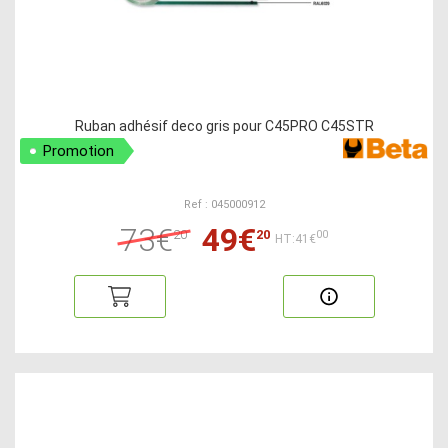
Ruban adhésif deco gris pour C45PRO C45STR
Promotion
Ref : 045000912
73€
49€
20
20
00
HT:41€