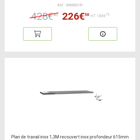
Ref : 045002131
428€
226€
40
50
75
HT:188€
Plan de travail inox 1,3M recouvert inox profondeur 615mm