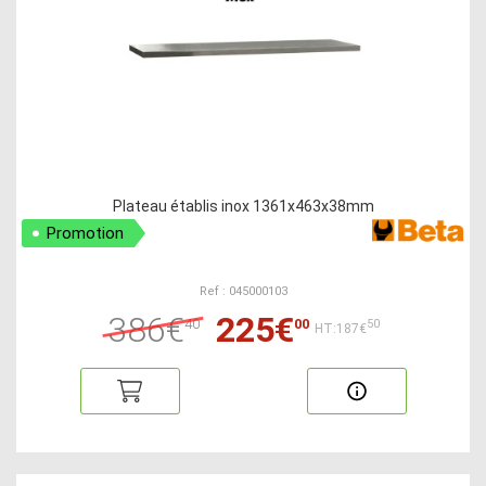
Plateau établis inox 1361x463x38mm
Promotion
Ref : 045000103
386€
225€
40
00
50
HT:187€