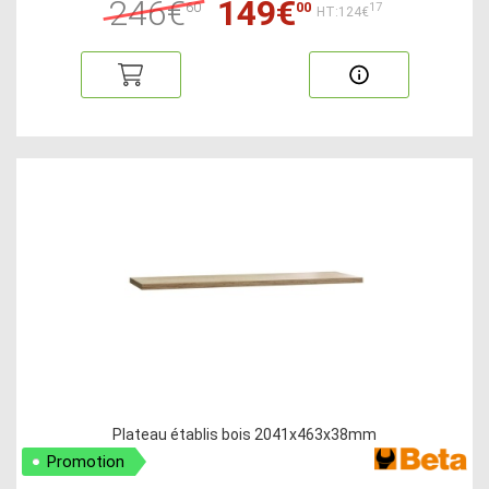
246€
149€
60
00
17
HT:124€
Plateau établis bois 2041x463x38mm
Promotion