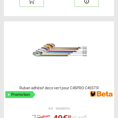
Ruban adhésif deco vert pour C45PRO C45STR
Promotion
Ref : 045000916
73€
49€
20
20
00
HT:41€