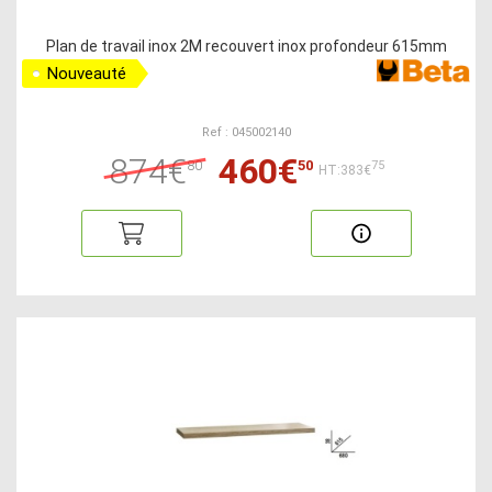
Plan de travail inox 2M recouvert inox profondeur 615mm
Nouveauté
Ref : 045002140
874€
460€
80
50
75
HT:383€