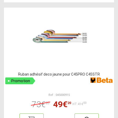
Ruban adhésif deco jaune pour C45PRO C45STR
Promotion
Ref : 045000915
73€
49€
20
20
00
HT:41€