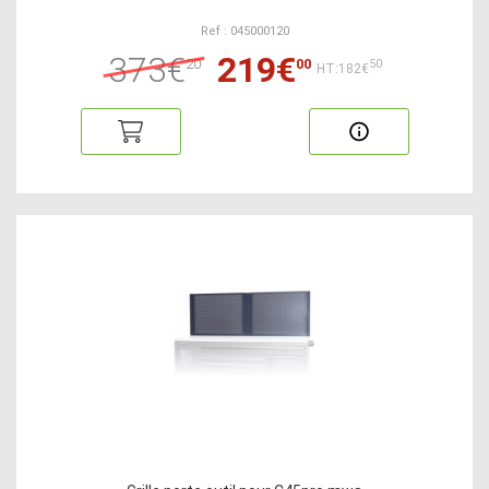
Ref : 045000120
373€
219€
20
00
50
HT:182€