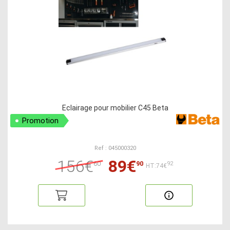
Eclairage pour mobilier C45 Beta
Promotion
Ref : 045000320
156€
89€
60
90
92
HT:74€