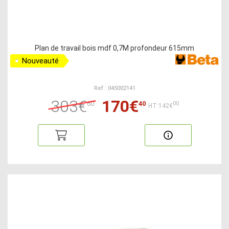
Plan de travail bois mdf 0,7M profondeur 615mm
Nouveauté
Ref : 045002141
303€
170€
60
40
00
HT:142€