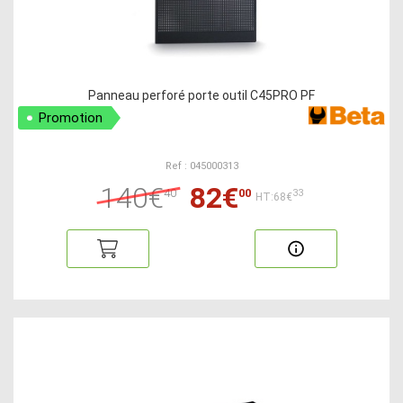
Panneau perforé porte outil C45PRO PF
Promotion
Ref : 045000313
140€
82€
40
00
33
HT:68€