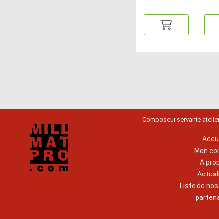
Composeur servante atelie
Accue
Mon co
A pro
Actual
Liste de no
parten