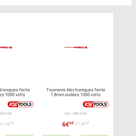
troniques fente
Tournevis électroniques fente
es 1000 volts
1.8mm isolées 1000 volts
500.6138
Ref : 500.6139
62
6€
52
52
HT:5€
HT:5€