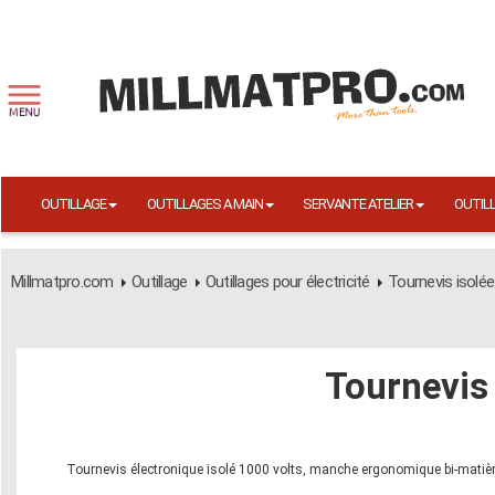
OUTILLAGE
OUTILLAGES A MAIN
SERVANTE ATELIER
OUTIL
Millmatpro.com
Outillage
Outillages pour électricité
Tournevis isolé
Tournevis
Tournevis électronique isolé 1000 volts, manche ergonomique bi-matière 