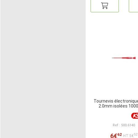
Tournevis électroniqu
2.0mm isolées 1000
Ref : 500.6140
62
6€
52
HT:5€