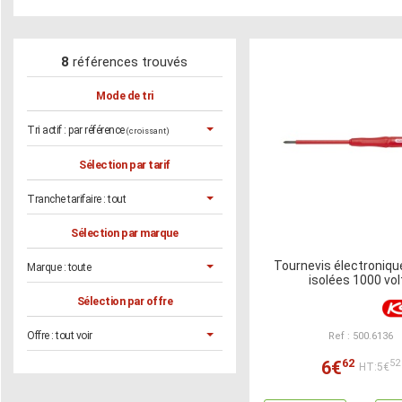
8
références trouvés
Mode de tri
Tri actif :
par référence
(croissant)
Sélection par tarif
Tranche tarifaire :
tout
Sélection par marque
Tournevis électroniqu
Marque :
toute
isolées 1000 vol
Sélection par offre
Offre :
tout voir
Ref : 500.6136
62
6€
52
HT:5€