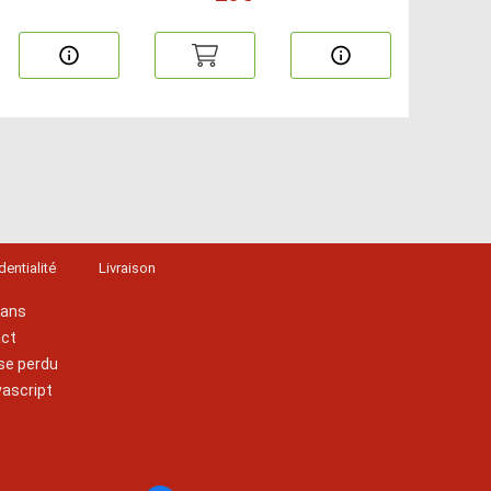
dentialité
Livraison
lans
act
se perdu
vascript