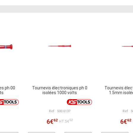
es ph 00
Tournevis électroniques ph 0
Tournevis élec
ts
isolées 1000 volts
1.5mm isolé
Ref : 500.6137
Ref : 
62
62
6€
6€
52
HT:5€