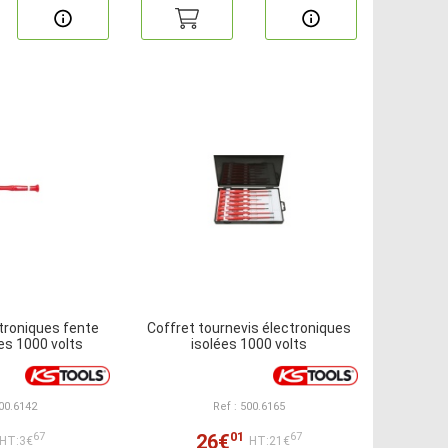
troniques fente
Coffret tournevis électroniques
es 1000 volts
isolées 1000 volts
500.6142
Ref : 500.6165
01
26€
67
67
HT:3€
HT:21€