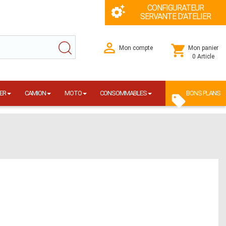
CONFIGURATEUR
SERVANTE D'ATELIER
Mon compte
Mon panier
0 Article
ER
CAMION
MOTO
CONSOMMABLES
BONS PLANS