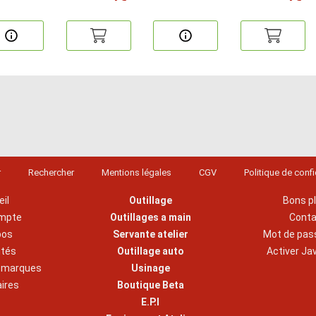
r
Rechercher
Mentions légales
CGV
Politique de confi
il
Outillage
Bons p
mpte
Outillages a main
Cont
pos
Servante atelier
Mot de pas
ités
Outillage auto
Activer Ja
s marques
Usinage
aires
Boutique Beta
E.P.I