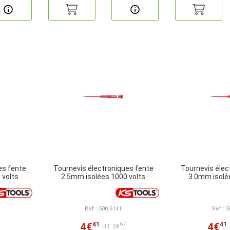
es fente
Tournevis électroniques fente
Tournevis élec
 volts
2.5mm isolées 1000 volts
3.0mm isolé
Ref : 500.6141
Ref : 
41
41
4€
4€
67
HT:3€