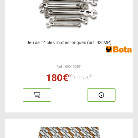
Jeu de 14 clés mixtes longues (art. 42LMP)
Ref : 000420551
180€
00
00
HT:150€