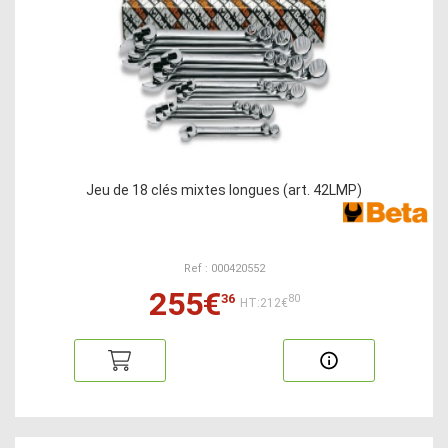
Jeu de 18 clés mixtes longues (art. 42LMP)
Ref : 000420552
255€
36
80
HT:212€