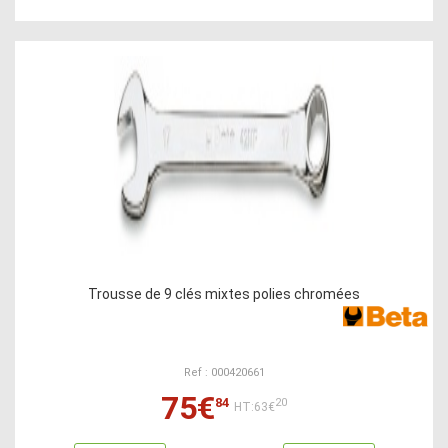
Trousse de 9 clés mixtes polies chromées
Ref : 000420661
75€
84
20
HT:63€