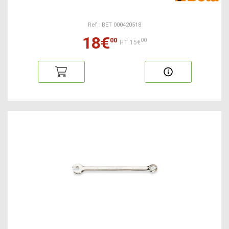
Ref : BET 000420518
18€
00
00
HT:15€