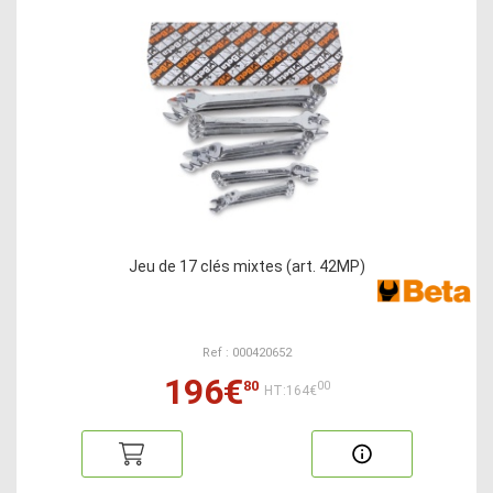
Jeu de 17 clés mixtes (art. 42MP)
Ref : 000420652
196€
80
00
HT:164€