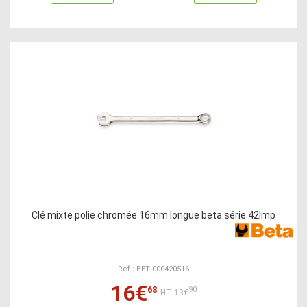
Clé mixte polie chromée 16mm longue beta série 42lmp
Ref : BET 000420516
16€
68
90
HT:13€