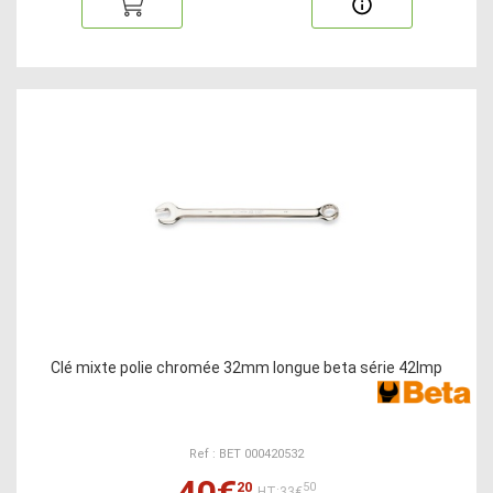
Clé mixte polie chromée 32mm longue beta série 42lmp
Ref : BET 000420532
40€
20
50
HT:33€