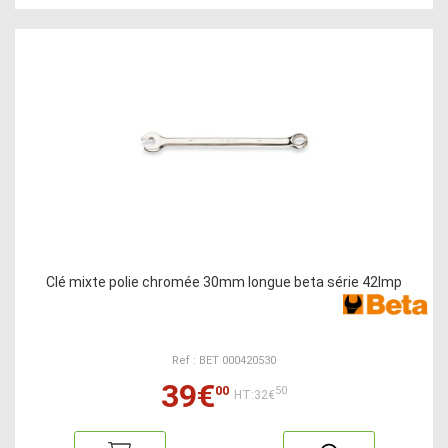
Clé mixte polie chromée 30mm longue beta série 42lmp
Ref : BET 000420530
39€
00
50
HT:32€