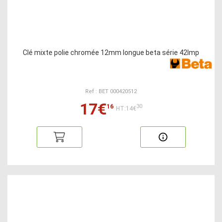
Clé mixte polie chromée 12mm longue beta série 42lmp
Ref : BET 000420512
17€
16
30
HT:14€