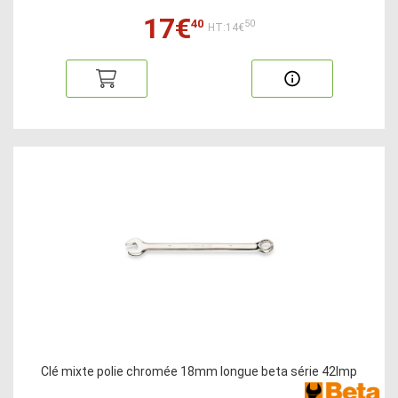
17€
40
50
HT:14€
Clé mixte polie chromée 18mm longue beta série 42lmp