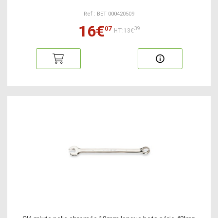
Ref : BET 000420509
16€
07
39
HT:13€