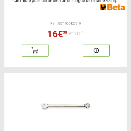
Clé mixte polie chromée 10mm longue beta série 42lmp
Ref : BET 000420510
16€
38
65
HT:13€