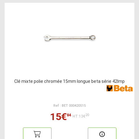
Clé mixte polie chromée 15mm longue beta série 42lmp
Ref : BET 000420515
15€
84
20
HT:13€