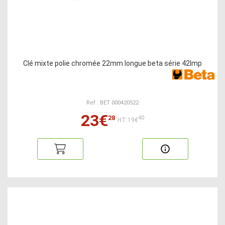
Clé mixte polie chromée 22mm longue beta série 42lmp
Ref : BET 000420522
23€
28
40
HT:19€