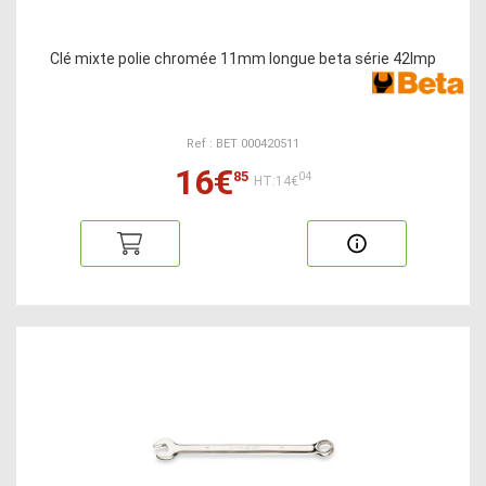
Clé mixte polie chromée 11mm longue beta série 42lmp
Ref : BET 000420511
16€
85
04
HT:14€