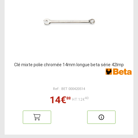
Clé mixte polie chromée 14mm longue beta série 42lmp
Ref : BET 000420514
14€
88
40
HT:12€