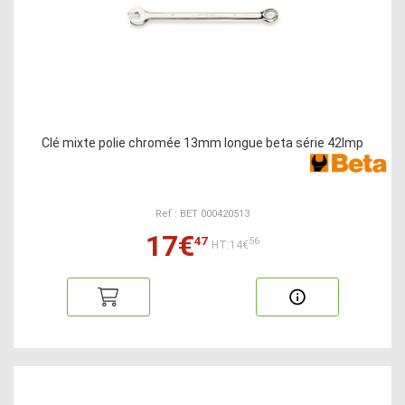
Clé mixte polie chromée 13mm longue beta série 42lmp
Ref : BET 000420513
17€
47
56
HT:14€