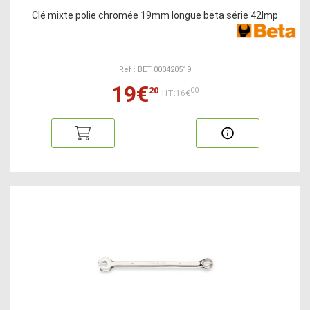
Clé mixte polie chromée 19mm longue beta série 42lmp
Ref : BET 000420519
19€
20
00
HT:16€