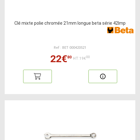
Clé mixte polie chromée 21mm longue beta série 42lmp
Ref : BET 000420521
22€
80
00
HT:19€