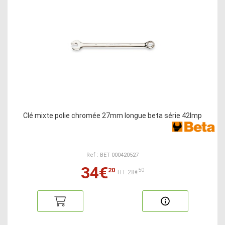
Clé mixte polie chromée 27mm longue beta série 42lmp
Ref : BET 000420527
34€
20
50
HT:28€