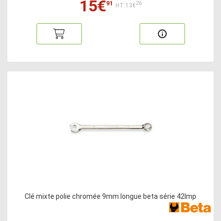
15€
91
26
HT:13€
Clé mixte polie chromée 9mm longue beta série 42lmp