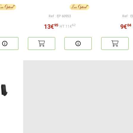
Ref : EP 60953
Ref : 
95
04
13€
9€
62
HT:11€