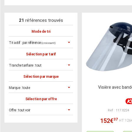
21
références trouvés
Mode de tri
Tri actif :
par référence
(croissant)
Sélection par tarif
Tranche tarifaire :
tout
Sélection par marque
Visière avec ban
Marque :
toute
Sélection par offre
Offre :
tout voir
Ref : 117.0224
37
152€
HT:126