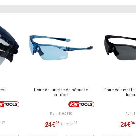
deau
Paire de lunette de sécurité
Paire de lunette
confort
lumi
Ref : 310.0160
Ref : 
06
06
24€
24€
97
05
€
HT:20€