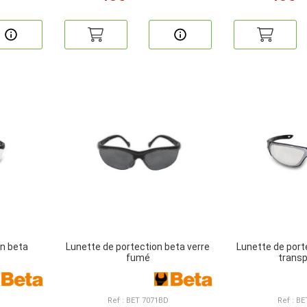
on beta
Lunette de portection beta verre
Lunette de port
fumé
trans
Ref : BET 7071BD
Ref : B