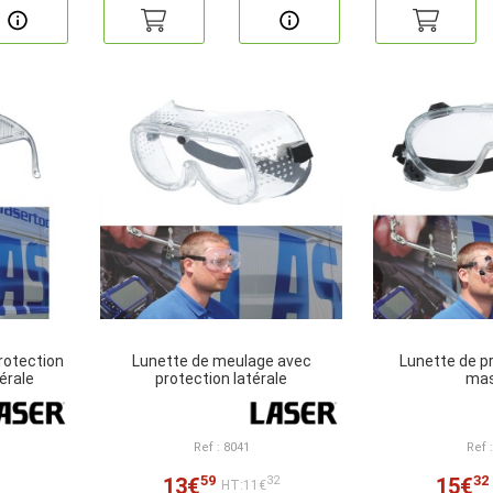
rotection
Lunette de meulage avec
Lunette de p
érale
protection latérale
ma
Ref : 8041
Ref 
59
32
13€
15€
32
HT:11€