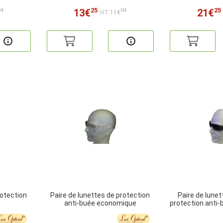
25
25
13€
21€
04
04
HT:11€
rotection
Paire de lunettes de protection
Paire de lunet
anti-buée economique
protection anti