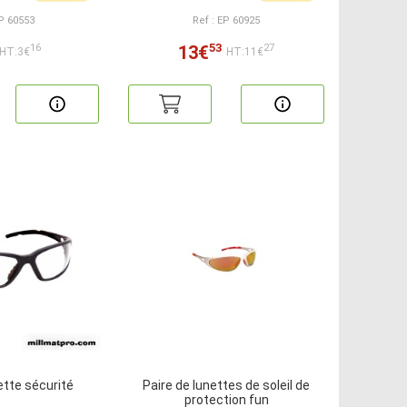
EP 60553
Ref : EP 60925
53
13€
16
27
HT:3€
HT:11€
ette sécurité
Paire de lunettes de soleil de
protection fun