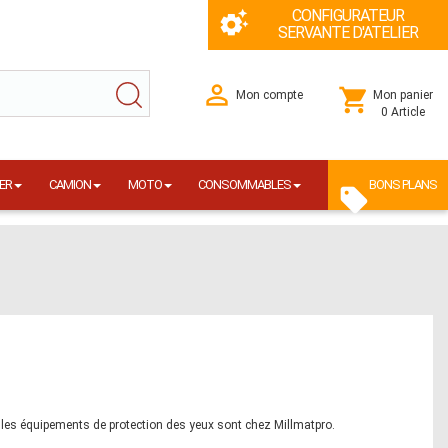
CONFIGURATEUR
SERVANTE D'ATELIER
Mon compte
Mon panier
0 Article
ER
CAMION
MOTO
CONSOMMABLES
BONS PLANS
s les équipements de protection des yeux sont chez Millmatpro.