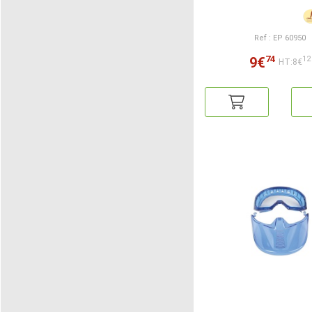
Ref : EP 60950
74
9€
12
HT:8€