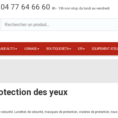
04 77 64 66 60
8h - 15h non stop du lundi au vendredi
LAGE AUTO
USINAGE
BOUTIQUE BETA
E.P.I
EQUIPEMENT ATELI
otection des yeux
 sécurité. Lunettes de sécurité, masques de protection, visières de protection, tou