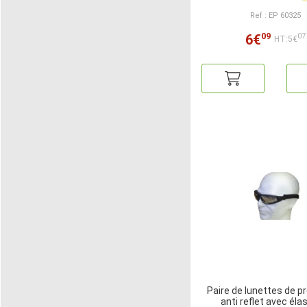
Ref : EP 60325
09
6€
07
HT:5€
Paire de lunettes de p
anti reflet avec éla