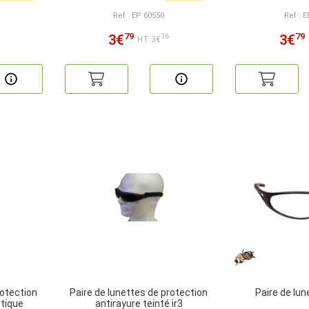
Ref : EP 60550
Ref : 
79
79
3€
3€
16
HT:3€
rotection
Paire de lunettes de protection
Paire de lun
stique
antirayure teinté ir3