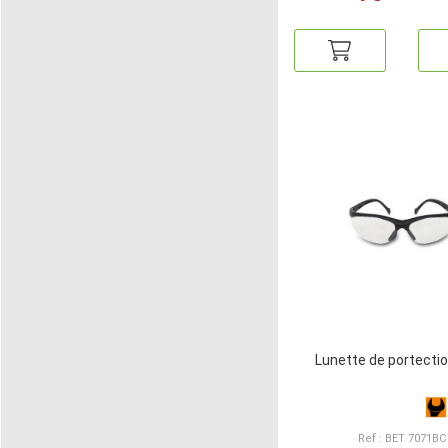
Lunette de portecti
Ref : BET 7071BC