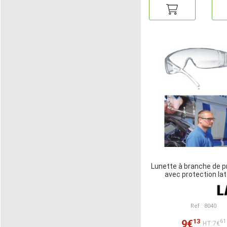
Lunette à branche de p
avec protection lat
Ref : 8040
13
9€
61
HT:7€