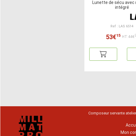
Lunette de sécu ave
intégré
Ref : LAS 6514
15
53€
HT:44€
Composeur servante atelie
Accue
Mon co