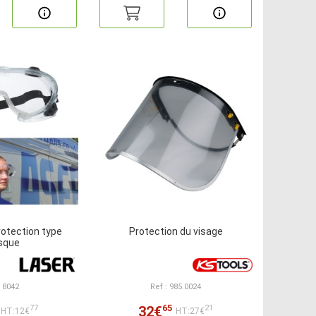
rotection type
Protection du visage
sque
: 8042
Ref : 985.0024
65
32€
77
21
HT:12€
HT:27€