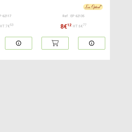
EP 62117
Ref : EP 62135
12
8€
53
77
HT:7€
HT:6€