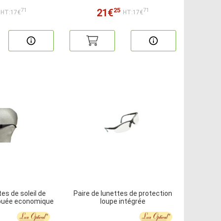
25
21€
71
71
HT:17€
HT:17€
tes de soleil de
Paire de lunettes de protection
-buée economique
loupe intégrée