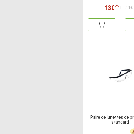
25
13€
HT:11€
Paire de lunettes de p
standard