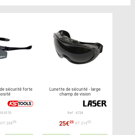
 de sécurité forte
Lunette de sécurité - large
nosité
champ de vision
310.0170
Ref : 6724
23
25€
05
02
HT:20€
HT:21€