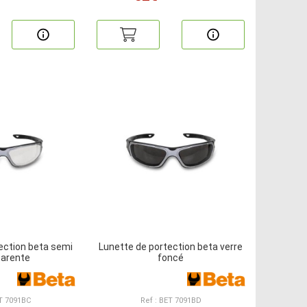
ection beta semi
Lunette de portection beta verre
parente
foncé
ET 7091BC
Ref : BET 7091BD