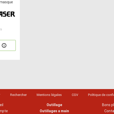
c masque
29
r
Rechercher
Mentions légales
CGV
Politique de confi
il
Outillage
Bons p
mpte
Outillages a main
Cont