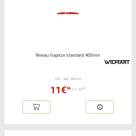
Niveau trapèze standard 400mm
Ref : WIL 500102
11€
96
97
HT:9€