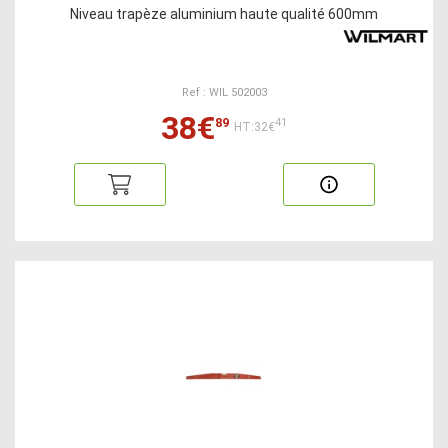
Niveau trapèze aluminium haute qualité 600mm
Ref : WIL 502003
38€
89
41
HT:32€