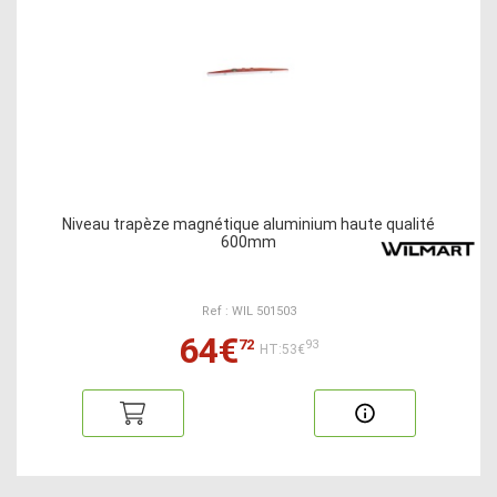
Niveau trapèze magnétique aluminium haute qualité
600mm
Ref : WIL 501503
64€
72
93
HT:53€