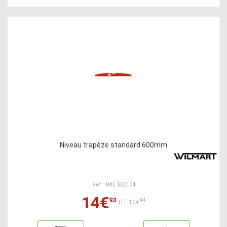
Niveau trapèze standard 600mm
Ref : WIL 500104
14€
93
44
HT:12€