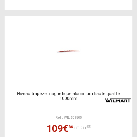
Niveau trapèze magnétique aluminium haute qualité
1000mm
Ref : WIL 501505
109€
86
55
HT:91€