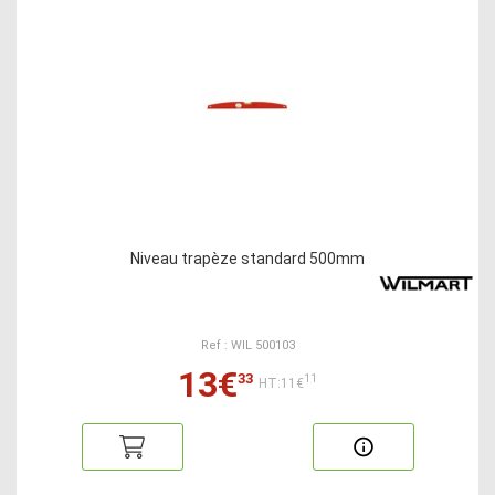
Niveau trapèze standard 500mm
Ref : WIL 500103
13€
33
11
HT:11€