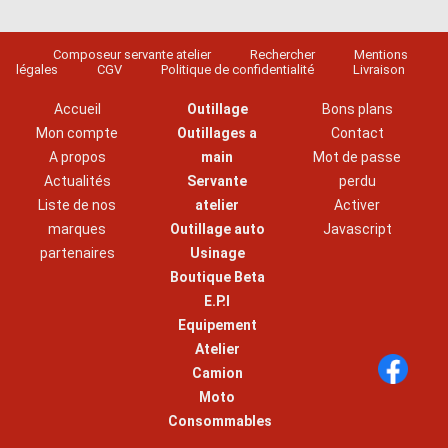
Composeur servante atelier
Rechercher
Mentions
légales
CGV
Politique de confidentialité
Livraison
Accueil
Outillage
Bons plans
Mon compte
Outillages a
Contact
A propos
main
Mot de passe
Actualités
Servante
perdu
Liste de nos
atelier
Activer
marques
Outillage auto
Javascript
partenaires
Usinage
Boutique Beta
E.P.I
Equipement
Atelier
Camion
Moto
Consommables