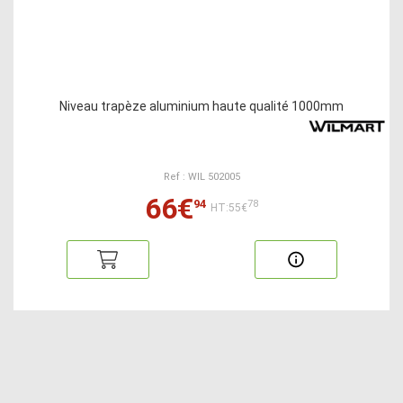
Niveau trapèze aluminium haute qualité 1000mm
Ref : WIL 502005
66€
94
78
HT:55€