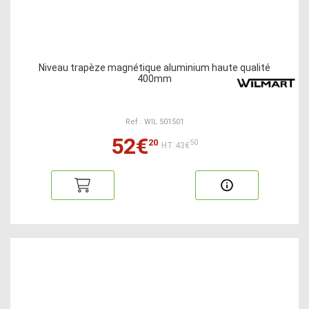
Niveau trapèze magnétique aluminium haute qualité
400mm
Ref : WIL 501501
52€
20
50
HT:43€