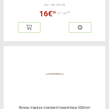
Ref : WIL 501102
16€
20
50
HT:13€
Niveau trapèze standard magnétique 500mm