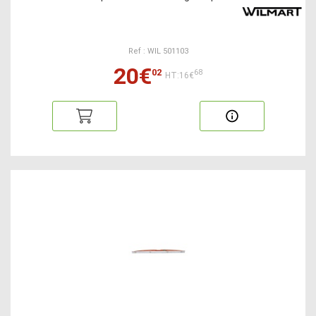
Ref : WIL 501103
20€
02
68
HT:16€