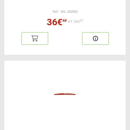
Ref : WIL 502002
36€
68
57
HT:30€