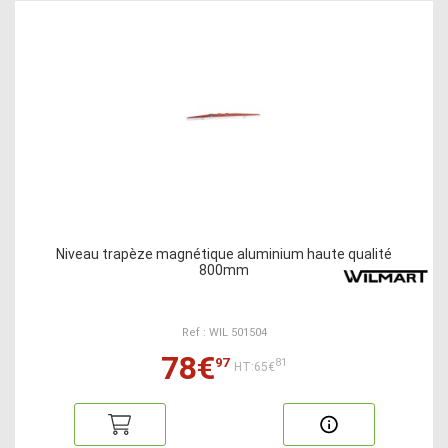
Niveau trapèze magnétique aluminium haute qualité
800mm
Ref : WIL 501504
78€
97
81
HT:65€