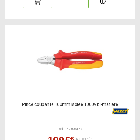
Pince coupante 160mm isolee 1000v bi-matiere
Ref : HZ006137
109€
40
17
HT:91€