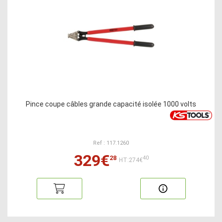
Pince coupe câbles grande capacité isolée 1000 volts
Ref : 117.1260
329€
28
40
HT:274€