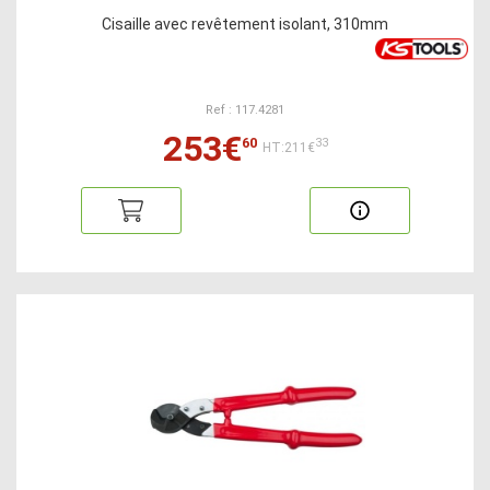
Cisaille avec revêtement isolant, 310mm
Ref : 117.4281
253€
60
33
HT:211€