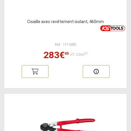
Cisaille avec revêtement isolant, 460mm
Ref : 117.4282
283€
45
21
HT:236€