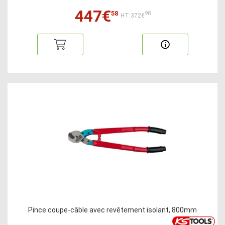
447€
58
98
HT:372€
Pince coupe-câble avec revêtement isolant, 800mm