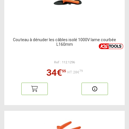
Couteau à dénuder les câbles isolé 1000V lame courbée
L160mm
Ref : 112.1296
34€
55
79
HT:28€