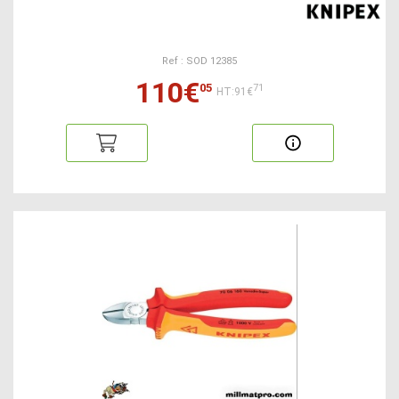
Ref : SOD 12385
110€
05
71
HT:91€