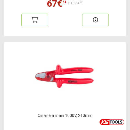
67€
61
34
HT:56€
Cisaille à main 1000V, 210mm