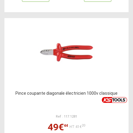
Pince coupante diagonale électricien 1000v classique
Ref : 117.1281
49€
44
20
HT:41€