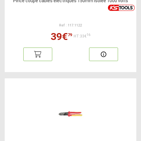
Pince coupe câbles électriques 150mm isolée 1000 volts
Ref : 117.1122
39€
79
16
HT:33€