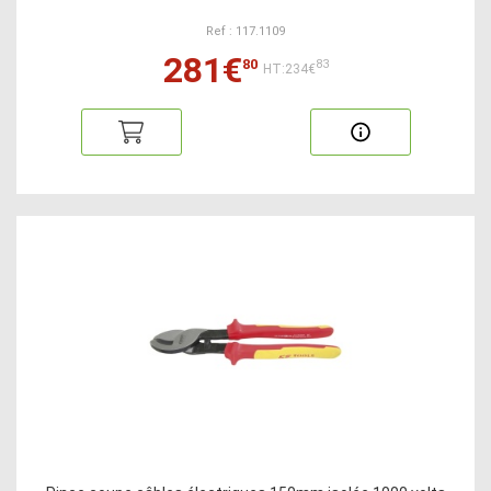
Ref : 117.1109
281€
80
83
HT:234€