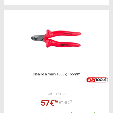
Cisaille à main 1000V, 165mm
Ref : 117.1107
57€
70
08
HT:48€