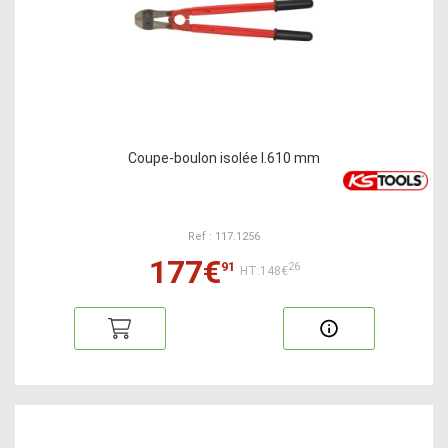
Coupe-boulon isolée l.610 mm
Ref : 117.1256
177€
91
26
HT:148€