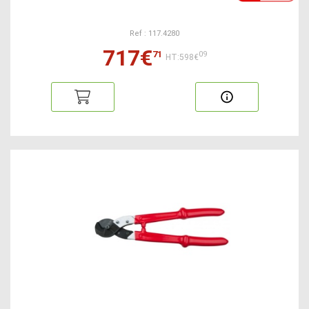
Ref : 117.4280
717€
71
09
HT:598€