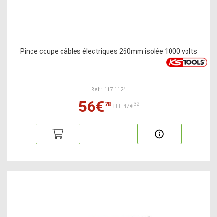
Pince coupe câbles électriques 260mm isolée 1000 volts
Ref : 117.1124
56€
78
32
HT:47€