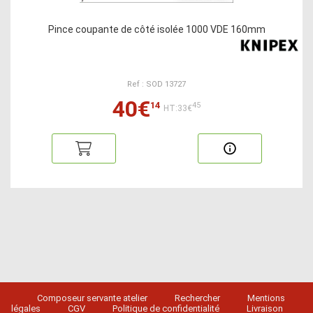
Pince coupante de côté isolée 1000 VDE 160mm
Ref : SOD 13727
40€
14
45
HT:33€
Composeur servante atelier
Rechercher
Mentions
légales
CGV
Politique de confidentialité
Livraison