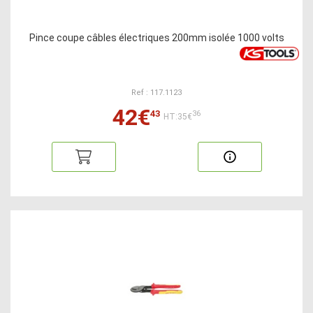
Pince coupe câbles électriques 200mm isolée 1000 volts
Ref : 117.1123
42€
43
36
HT:35€