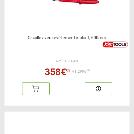
Cisaille avec revêtement isolant, 600mm
Ref : 117.4283
358€
03
36
HT:298€