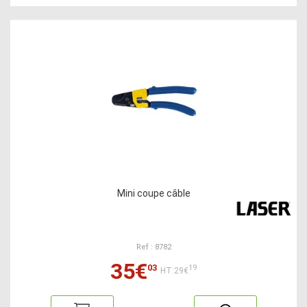
Mini coupe câble
Ref : 8782
35€
03
19
HT:29€