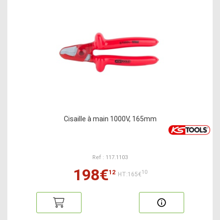
Cisaille à main 1000V, 165mm
Ref : 117.1103
198€
12
10
HT:165€