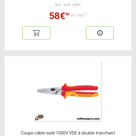
Ref : SOD 12381
58€
95
12
HT:49€
Coupe câble isolé 1000V VDE à double tranchant