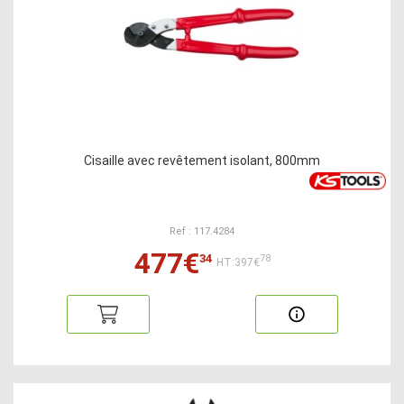
Cisaille avec revêtement isolant, 800mm
Ref : 117.4284
477€
34
78
HT:397€