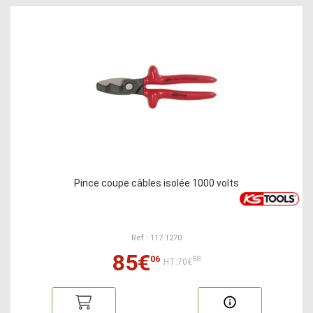
Pince coupe câbles isolée 1000 volts
Ref : 117.1270
85€
06
88
HT:70€