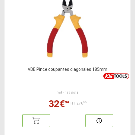
VDE Pince coupantes diagonales 185mm
Ref : 117.5411
32€
94
45
HT:27€