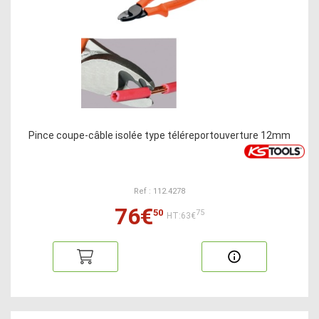
Pince coupe-câble isolée type téléreportouverture 12mm
Ref : 112.4278
76€
50
75
HT:63€