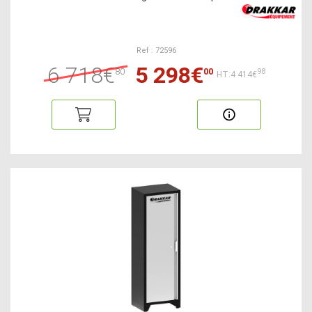
Ref : 72596
6 718€
5 298€
80
00
98
HT:4 414€