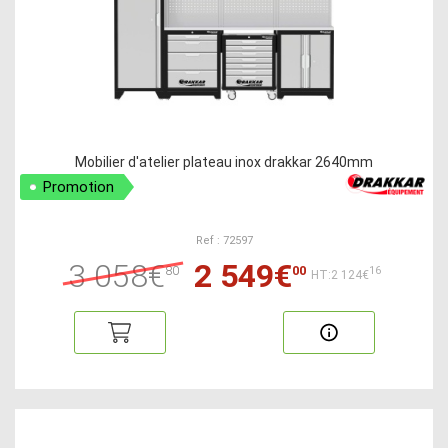
Mobilier d'atelier plateau inox drakkar 2640mm
Promotion
Ref : 72597
3 058€
2 549€
80
00
16
HT:2 124€