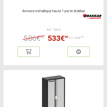
Armoire métallique haute 1 porte drakkar
Ref : 72610
586€
533€
80
00
16
HT:444€