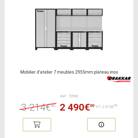
Mobilier d'atelier 7 meubles 2955mm plateau inox
Ref : 72592
3 214€
2 490€
80
00
99
HT:2 074€