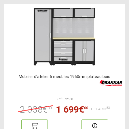
Mobilier d'atelier 5 meubles 1960mm plateau bois
Ref : 72580
2 038€
1 699€
80
00
83
HT:1 415€