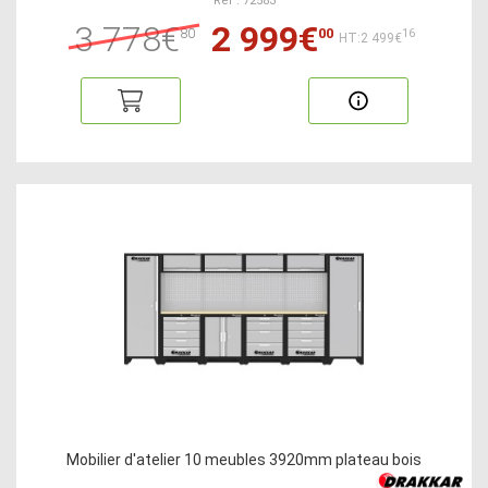
Ref : 72583
3 778€
2 999€
80
00
16
HT:2 499€
Mobilier d'atelier 10 meubles 3920mm plateau bois