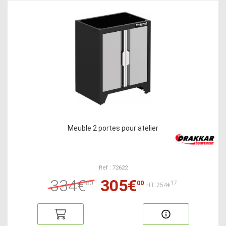
Meuble 2 portes pour atelier
Ref : 72622
334€
305€
80
00
17
HT:254€