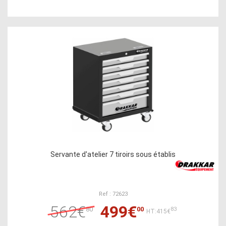
Servante d'atelier 7 tiroirs sous établis
Ref : 72623
562€
499€
80
00
83
HT:415€