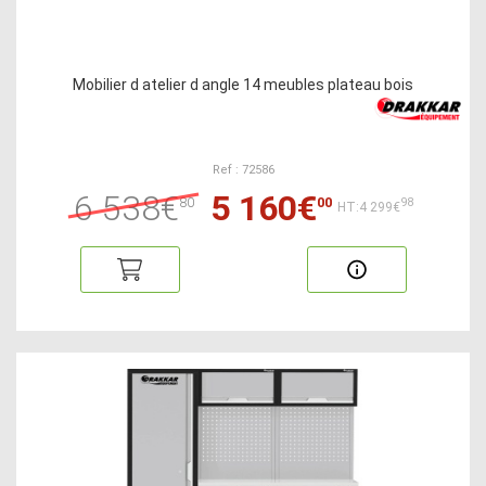
Mobilier d atelier d angle 14 meubles plateau bois
Ref : 72586
6 538€
5 160€
80
00
98
HT:4 299€