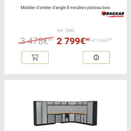
Mobilier d'atelier d'angle 8 meubles plateau bois
Ref : 72585
3 478€
2 799€
80
00
49
HT:2 332€