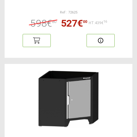
Ref : 72625
598€
527€
80
00
16
HT:439€