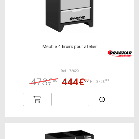
Meuble 4 tiroirs pour atelier
Ref : 72620
478€
444€
80
00
00
HT:370€