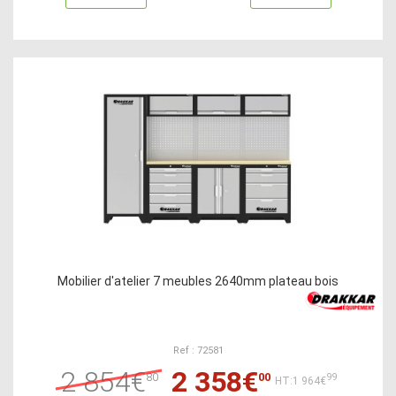
Mobilier d'atelier 7 meubles 2640mm plateau bois
Ref : 72581
2 854€
2 358€
80
00
99
HT:1 964€