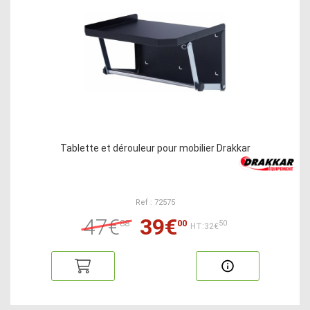
Tablette et dérouleur pour mobilier Drakkar
Ref : 72575
47€
39€
88
00
50
HT:32€