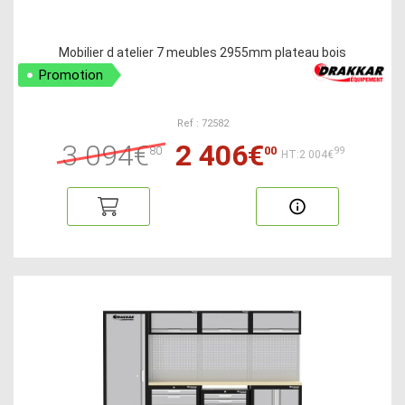
Mobilier d atelier 7 meubles 2955mm plateau bois
Promotion
Ref : 72582
3 094€
2 406€
80
00
99
HT:2 004€