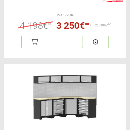
Ref : 72584
4 198€
3 250€
80
00
32
HT:2 708€