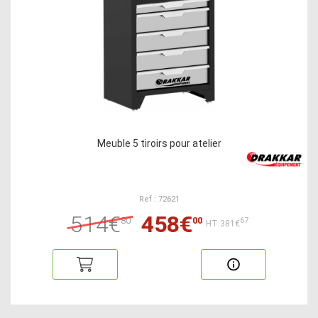
Meuble 5 tiroirs pour atelier
Ref : 72621
514€
458€
80
00
67
HT:381€