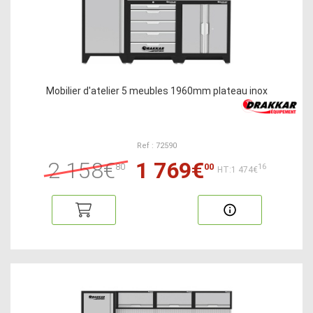
Mobilier d'atelier 5 meubles 1960mm plateau inox
Ref : 72590
2 158€
1 769€
80
00
16
HT:1 474€