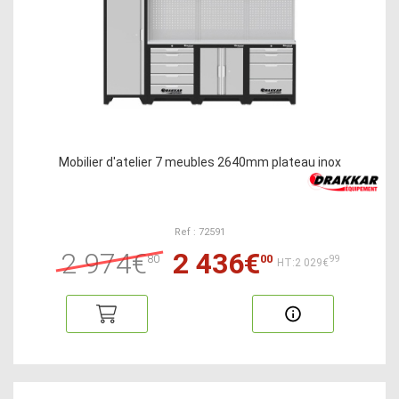
Mobilier d'atelier 7 meubles 2640mm plateau inox
Ref : 72591
2 974€
2 436€
80
00
99
HT:2 029€