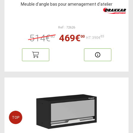
Meuble d'angle bas pour amenagement d'atelier
Ref : 72626
514€
469€
80
00
83
HT:390€
TOP