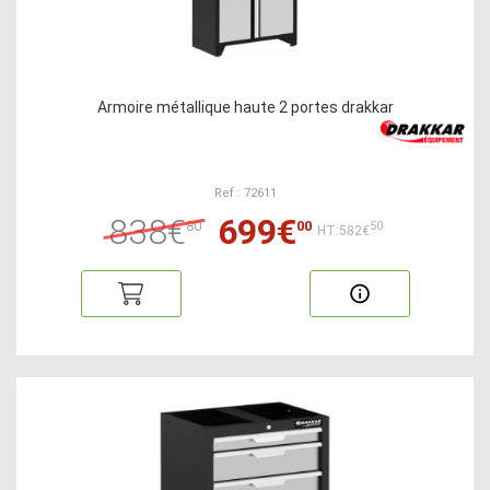
Armoire métallique haute 2 portes drakkar
Ref : 72611
838€
699€
80
00
50
HT:582€