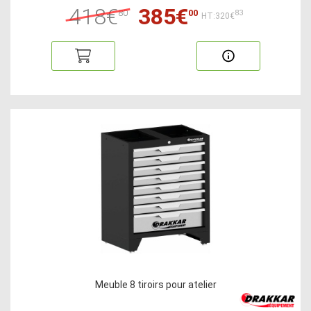
418€
385€
80
00
83
HT:320€
Meuble 8 tiroirs pour atelier