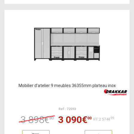
Mobilier d'atelier 9 meubles 36355mm plateau inox
Ref : 72593
3 898€
3 090€
80
00
99
HT:2 574€