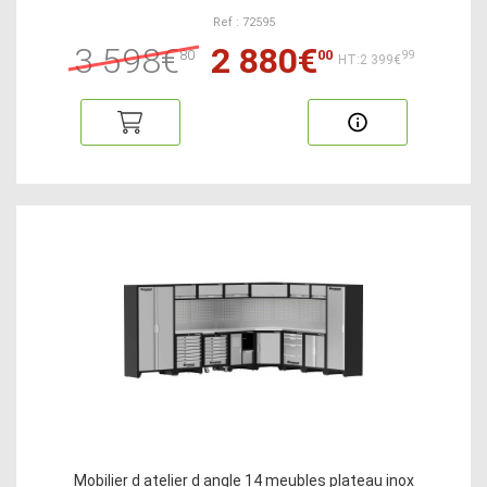
Ref : 72595
3 598€
2 880€
80
00
99
HT:2 399€
Mobilier d atelier d angle 14 meubles plateau inox