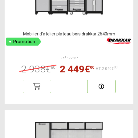
Mobilier d'atelier plateau bois drakkar 2640mm
Promotion
Ref : 72587
2 938€
2 449€
80
00
83
HT:2 040€