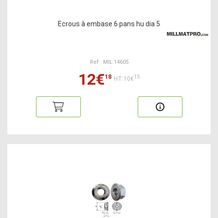
Ecrous à embase 6 pans hu dia 5
Ref : MIL 14605
12€
18
15
HT:10€