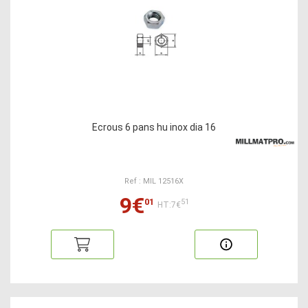
Ecrous 6 pans hu inox dia 16
Ref : MIL 12516X
9€
01
51
HT:7€