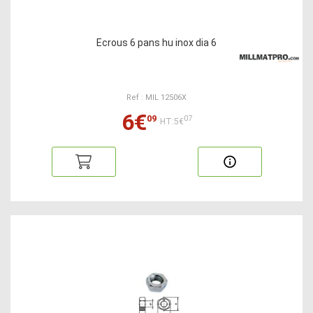
Ecrous 6 pans hu inox dia 6
Ref : MIL 12506X
6€
09
07
HT:5€