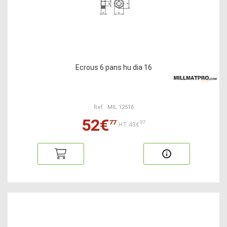
Ecrous 6 pans hu dia 16
Ref : MIL 12516
52€
77
97
HT:43€