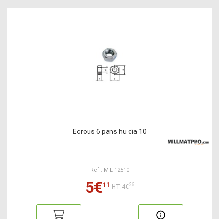
Ecrous 6 pans hu dia 10
Ref : MIL 12510
5€
11
26
HT:4€