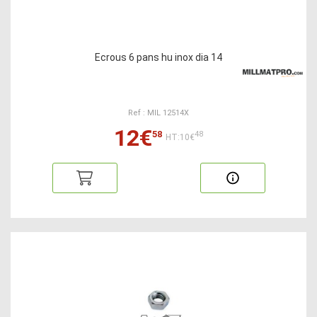
Ecrous 6 pans hu inox dia 14
Ref : MIL 12514X
12€
58
48
HT:10€