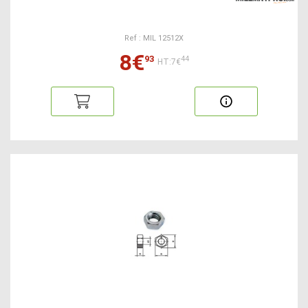
Ref : MIL 12512X
8€
93
44
HT:7€