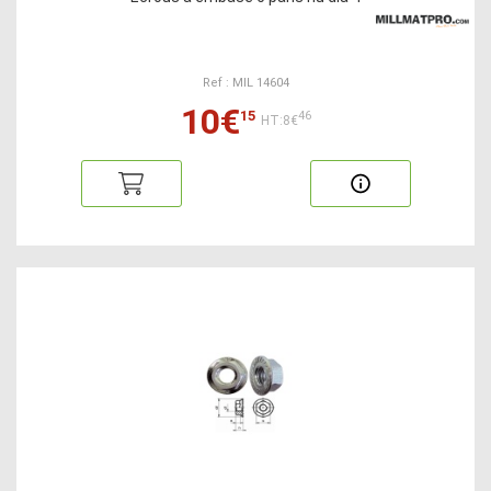
Ref : MIL 14604
10€
15
46
HT:8€