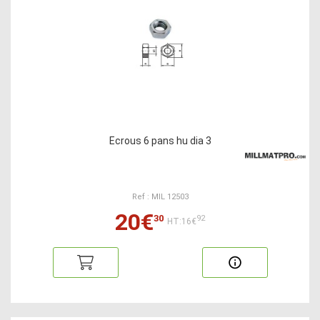
Ecrous 6 pans hu dia 3
Ref : MIL 12503
20€
30
92
HT:16€