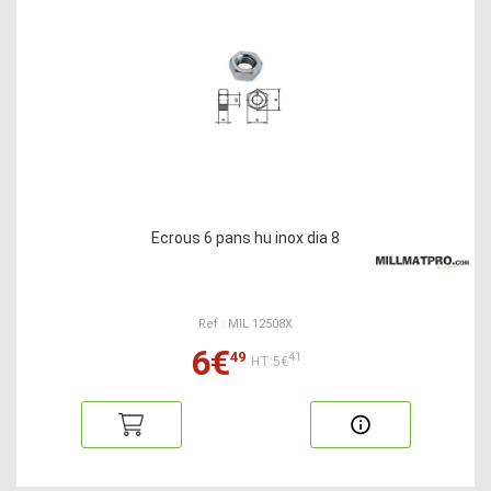
Ecrous 6 pans hu inox dia 8
Ref : MIL 12508X
6€
49
41
HT:5€