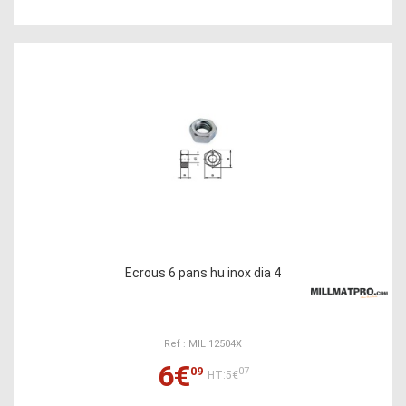
Ecrous 6 pans hu inox dia 4
Ref : MIL 12504X
6€
09
07
HT:5€