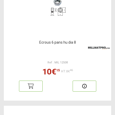
Ecrous 6 pans hu dia 8
Ref : MIL 12508
10€
15
46
HT:8€