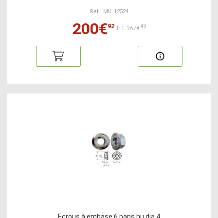
Ref : MIL 12524
200€
92
43
HT:167€
Ecrous à embase 6 pans hu dia 4