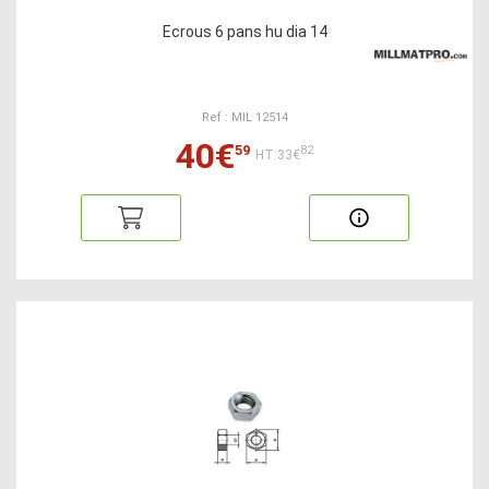
Ecrous 6 pans hu dia 14
Ref : MIL 12514
40€
59
82
HT:33€