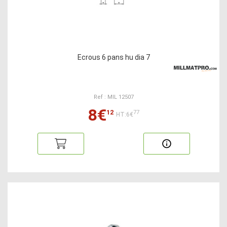
Ecrous 6 pans hu dia 7
Ref : MIL 12507
8€
12
77
HT:6€