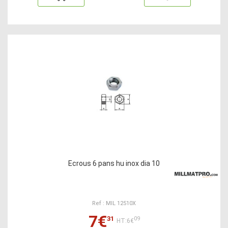
Ecrous 6 pans hu inox dia 10
Ref : MIL 12510X
7€
31
09
HT:6€