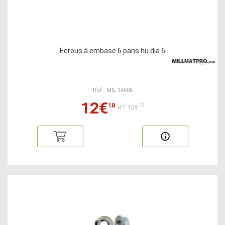
Ecrous à embase 6 pans hu dia 6
Ref : MIL 14606
12€
18
15
HT:10€