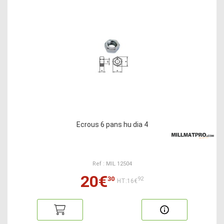
Ecrous 6 pans hu dia 4
Ref : MIL 12504
20€
30
92
HT:16€