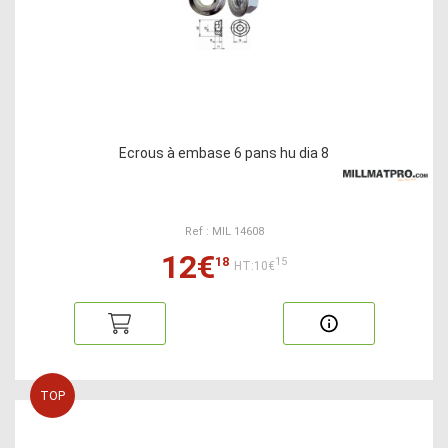
Ecrous à embase 6 pans hu dia 8
Ref : MIL 14608
12€
18
15
HT:10€
TOP