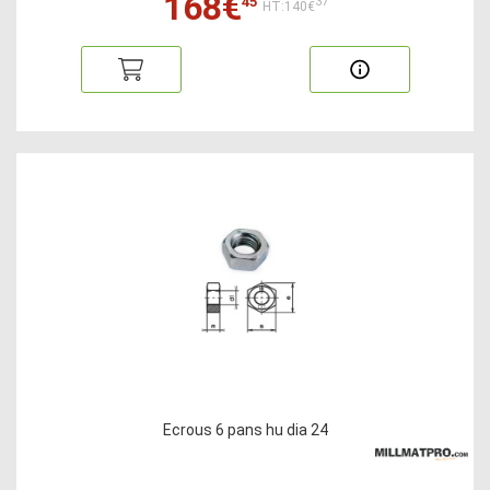
168€
45
37
HT:140€
Ecrous 6 pans hu dia 24