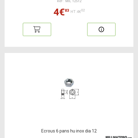
Ref : MIL 12512
4€
83
02
HT:4€
Ecrous 6 pans hu inox dia 12