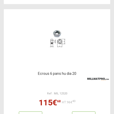
Ecrous 6 pans hu dia 20
Ref : MIL 12520
115€
68
40
HT:96€