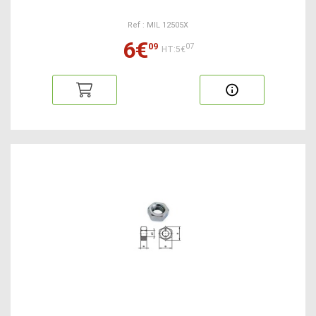
Ref : MIL 12505X
6€
09
07
HT:5€