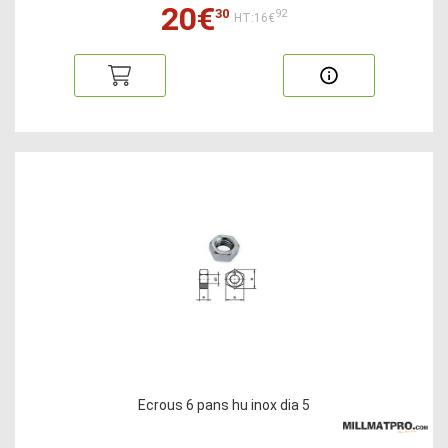
20€
30
92
HT:16€
Ecrous 6 pans hu inox dia 5