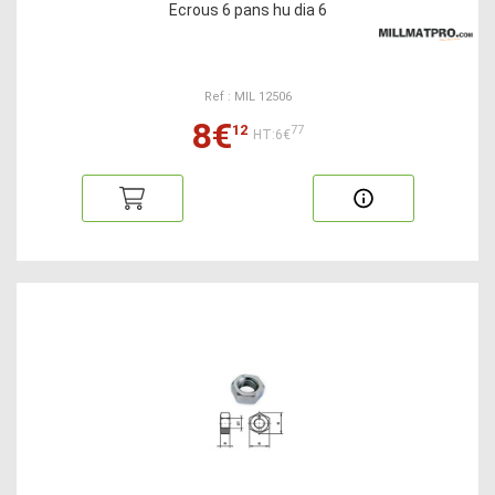
Ecrous 6 pans hu dia 6
Ref : MIL 12506
8€
12
77
HT:6€