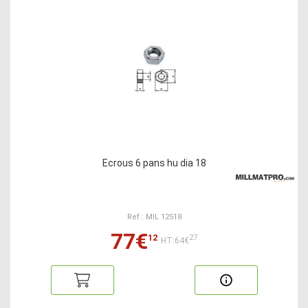
Ecrous 6 pans hu dia 18
Ref : MIL 12518
77€
12
27
HT:64€