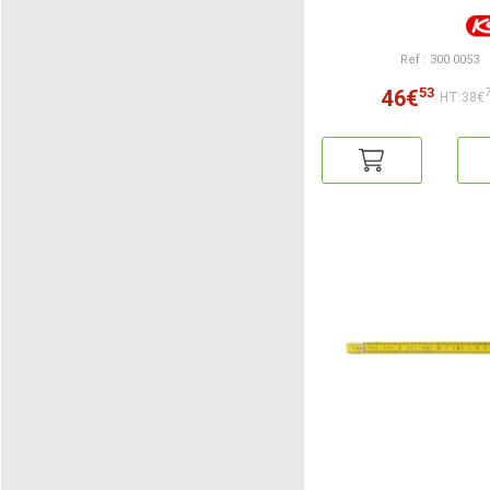
Ref : 300.0053
53
46€
HT:38€