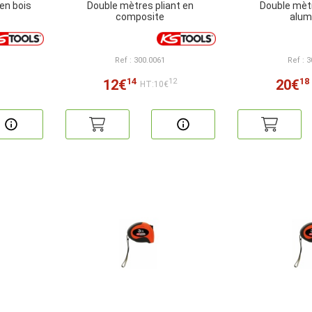
en bois
Double mètres pliant en
Double mètr
composite
alum
Ref : 300.0061
Ref : 
14
18
12€
20€
12
HT:10€