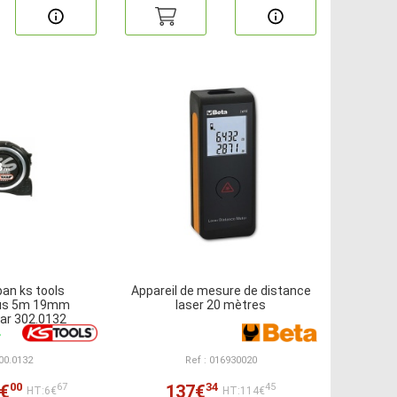
ban ks tools
Appareil de mesure de distance
lus 5m 19mm
laser 20 mètres
ar 302.0132
300.0132
Ref : 016930020
00
34
€
137€
67
45
HT:6€
HT:114€