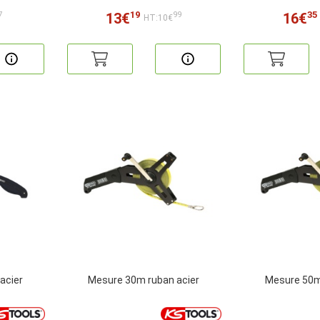
19
35
13€
16€
7
99
HT:10€
acier
Mesure 30m ruban acier
Mesure 50m