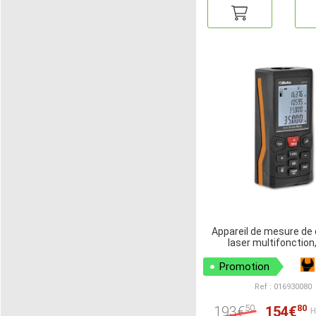
Appareil de mesure de
laser multifonction
Promotion
Ref : 016930080
50
80
193€
154€
H