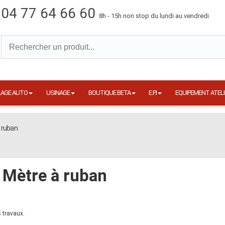
04 77 64 66 60
8h - 15h non stop du lundi au vendredi
LAGE AUTO
USINAGE
BOUTIQUE BETA
E.P.I
EQUIPEMENT ATELI
 ruban
Mètre à ruban
 travaux.