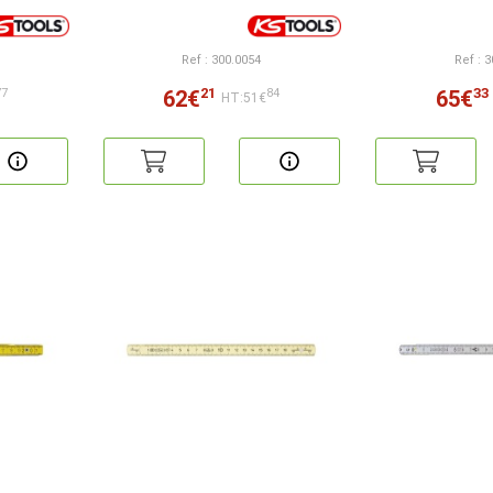
Ref : 300.0054
Ref : 
21
33
62€
65€
77
84
HT:51€