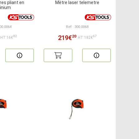
es pliant en
Mètre laser telemetre
inium
300.0064
Ref : 300.0068
20
219€
82
67
HT:16€
HT:182€