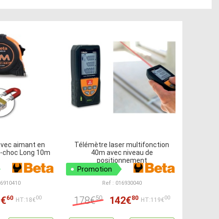
avec aimant en
Télémètre laser multifonction
ti-choc Long 10m
40m avec niveau de
positionnement
Promotion
16910410
Ref : 016930040
60
50
80
1€
178€
142€
00
00
HT:18€
HT:119€