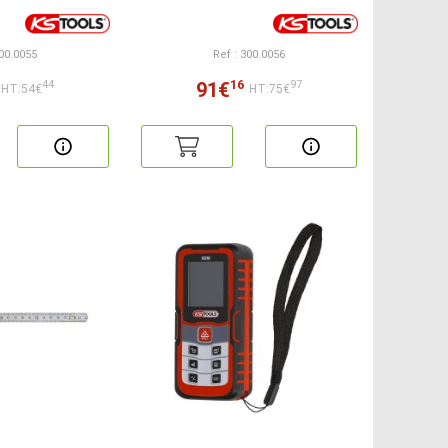
300.0055
Ref : 300.0056
16
91€
44
97
HT:54€
HT:75€