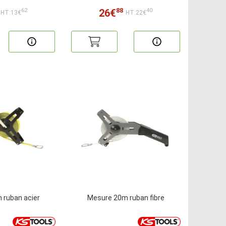
88
26€
62
40
HT:13€
HT:22€
 ruban acier
Mesure 20m ruban fibre