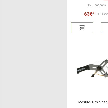
Ref : 300.0049
31
63€
HT:52€
Mesure 30m ruban 