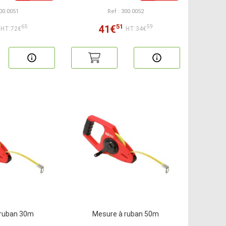
300.0051
Ref : 300.0052
51
41€
65
59
HT:72€
HT:34€
 ruban 30m
Mesure à ruban 50m