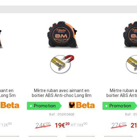
mant en
Mètre ruban avec aimant en
Mètre ruban 
 Long 5m
boitier ABS Anti-choc Long 8m
boitier ABS An
Promotion
Promotion
Ref : 016910408
Ref : 0
00
20
00
24€
19€
27€
2
00
00
:12€
HT:16€