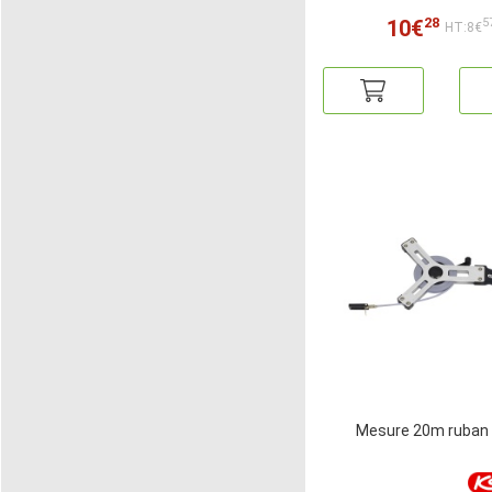
28
10€
5
HT:8€
Mesure 20m ruban 