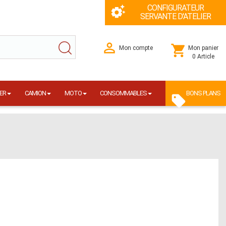
CONFIGURATEUR
SERVANTE D'ATELIER
Mon compte
Mon panier
0 Article
ER
CAMION
MOTO
CONSOMMABLES
BONS PLANS