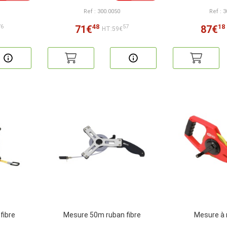
Ref : 300.0050
Ref : 
48
18
71€
87€
76
57
HT:59€
fibre
Mesure 50m ruban fibre
Mesure à