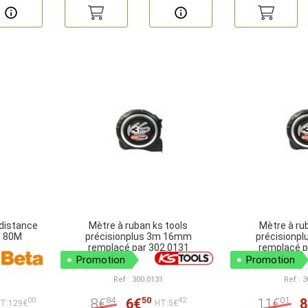
 distance
Mètre à ruban ks tools
Mètre à ru
, 80M
précisionplus 3m 16mm
précisionp
remplacé par 302.0131
remplacé p
Promotion
Promotion
Ref : 300.0131
Ref : 
84
50
01
8€
6€
11€
8
00
42
T:129€
HT:5€