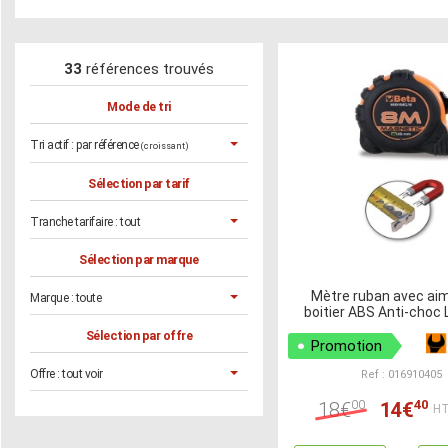
33
références trouvés
Mode de tri
Tri actif :
par référence
(croissant)
Sélection par tarif
Tranche tarifaire :
tout
Sélection par marque
Mètre ruban avec ai
Marque :
toute
boitier ABS Anti-choc
Sélection par offre
Promotion
Offre :
tout voir
Ref : 016910405
00
40
18€
14€
HT