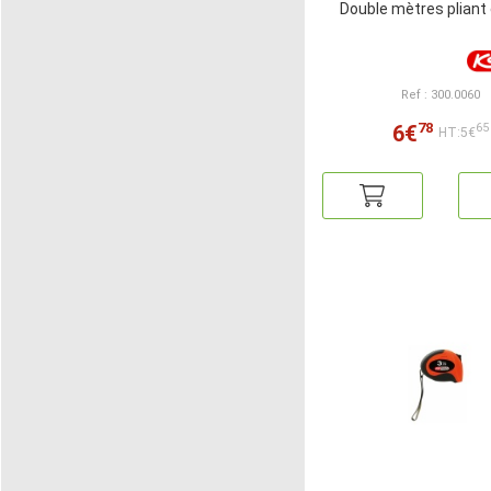
Double mètres pliant 
Ref : 300.0060
78
6€
65
HT:5€