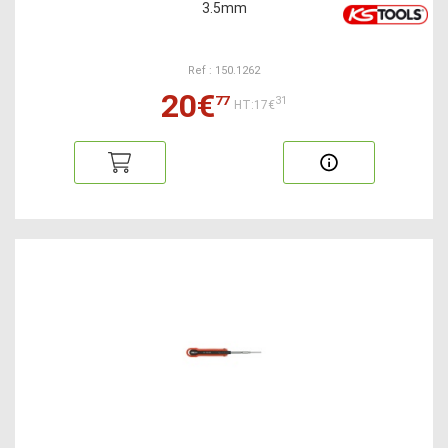
3.5mm
Ref : 150.1262
20€
77
31
HT:17€