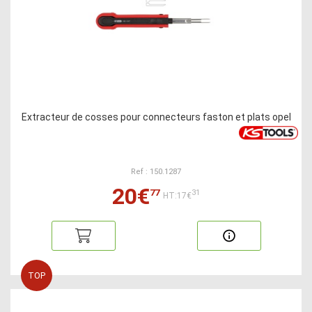
Extracteur de cosses pour connecteurs faston et plats opel
Ref : 150.1287
20€
77
31
HT:17€
TOP