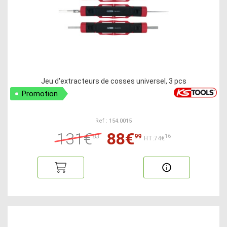
Jeu d'extracteurs de cosses universel, 3 pcs
Promotion
Ref : 154.0015
131€
88€
83
99
16
HT:74€