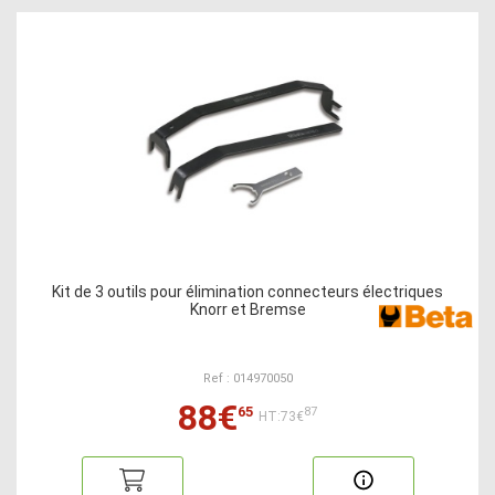
Kit de 3 outils pour élimination connecteurs électriques
Knorr et Bremse
Ref : 014970050
88€
65
87
HT:73€