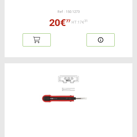
Ref : 150.1273
20€
77
31
HT:17€