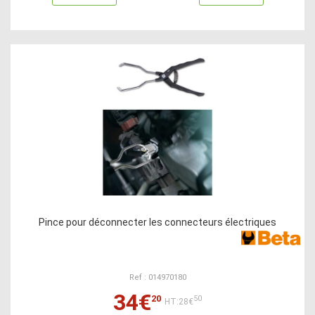
Pince pour déconnecter les connecteurs électriques
Ref : 014970180
34€
20
50
HT:28€