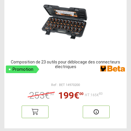
Composition de 23 outils pour déblocage des connecteurs
électriques
Promotion
Ref : BET 14970200
253€
199€
50
00
83
HT:165€