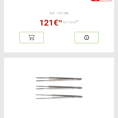
Ref : 115.1306
121€
93
61
HT:101€