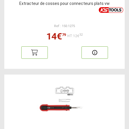
Extracteur de cosses pour connecteurs plats vw
Ref : 150.1275
14€
79
32
HT:12€