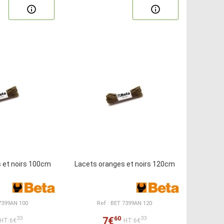
 et noirs 100cm
Lacets oranges et noirs 120cm
 7399AN 100
Ref : BET 7399AN 120
60
7€
33
33
HT:6€
HT:6€