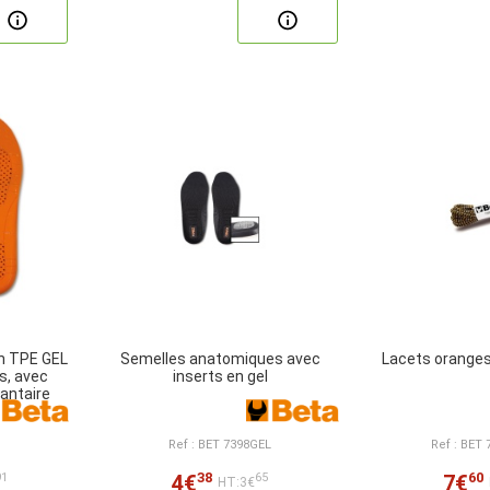
n TPE GEL
Semelles anatomiques avec
Lacets oranges
s, avec
inserts en gel
lantaire
Ref : BET 7398GEL
Ref : BET
38
60
4€
7€
91
65
HT:3€