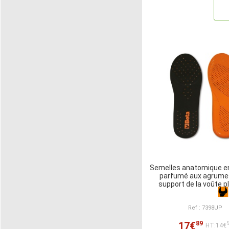
Semelles anatomique e
parfumé aux agrume
support de la voûte p
Ref : 7398UP
89
17€
HT:14€