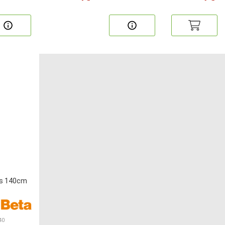
rs 140cm
40