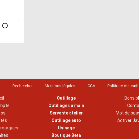
r
Rechercher
Mentions légales
CGV
Politique de confi
il
Outillage
Bons p
mpte
Outillages a main
Cont
pos
Servante atelier
Mot de pas
ités
Outillage auto
Activer Ja
s marques
Usinage
aires
Boutique Beta