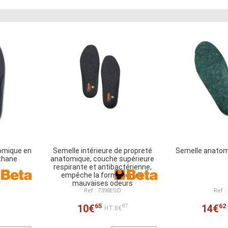
tomique en
Semelle intérieure de propreté
Semelle anato
thane
anatomique, couche supérieure
respirante et antibactérienne,
empêche la formation de
mauvaises odeurs
Ref : 7398ESD
Ref :
65
62
10€
14€
87
HT:8€