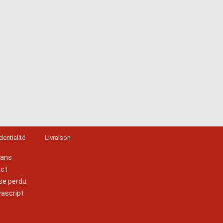
dentialité
Livraison
lans
act
se perdu
vascript