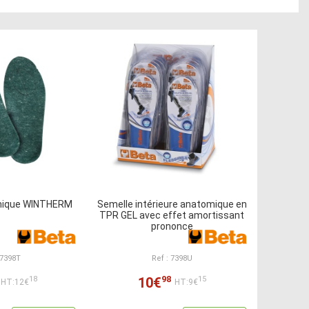
mique WINTHERM
Semelle intérieure anatomique en
TPR GEL avec effet amortissant
prononce
 7398T
Ref : 7398U
98
10€
18
15
HT:12€
HT:9€