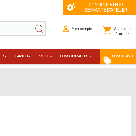
CONFIGURATEUR
SERVANTE D'ATELIER
Mon compte
Mon panier
0 Article
ER
CAMION
MOTO
CONSOMMABLES
BONS PLANS