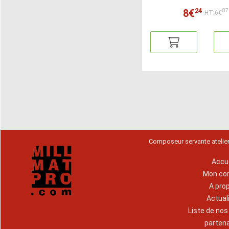
24
8€
87
HT:6€
Composeur servante atelie
Accue
Mon co
A pro
Actual
Liste de no
parten