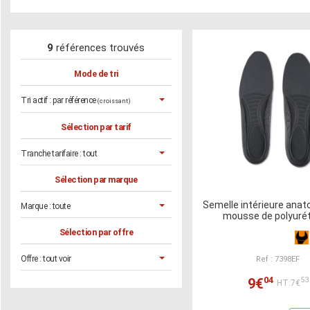
9
références trouvés
Mode de tri
Tri actif :
par référence
(croissant)
Sélection par tarif
Tranche tarifaire :
tout
Sélection par marque
Semelle intérieure ana
Marque :
toute
mousse de polyuré
Sélection par offre
Offre :
tout voir
Ref : 7398EF
04
9€
53
HT:7€