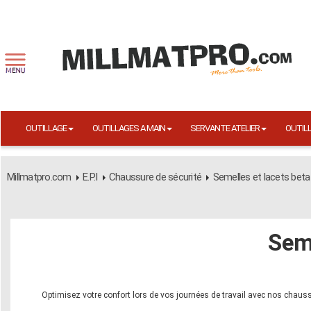
OUTILLAGE
OUTILLAGES A MAIN
SERVANTE ATELIER
OUTIL
Millmatpro.com
E.P.I
Chaussure de sécurité
Semelles et lacets beta
Seme
Optimisez votre confort lors de vos journées de travail avec nos chausse