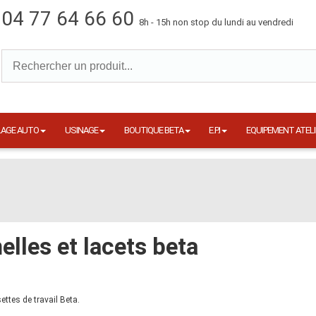
04 77 64 66 60
8h - 15h non stop du lundi au vendredi
LAGE AUTO
USINAGE
BOUTIQUE BETA
E.P.I
EQUIPEMENT ATELI
lles et lacets beta
ttes de travail Beta.