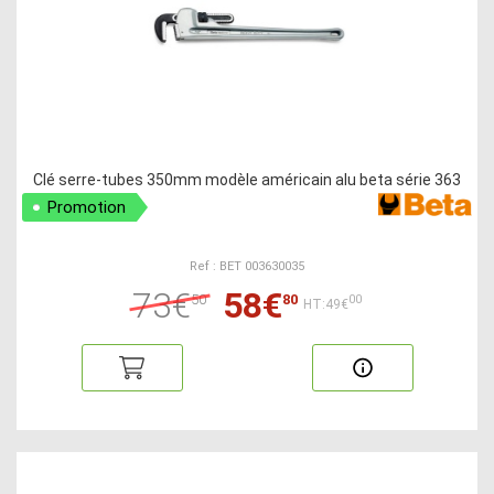
Clé serre-tubes 350mm modèle américain alu beta série 363
Promotion
Ref : BET 003630035
73€
58€
50
80
00
HT:49€