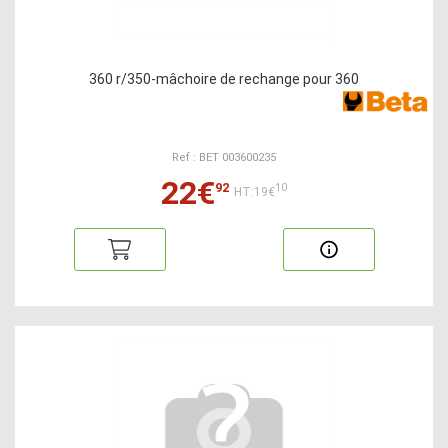
360 r/350-mâchoire de rechange pour 360
Ref : BET 003600235
22€
92
10
HT:19€