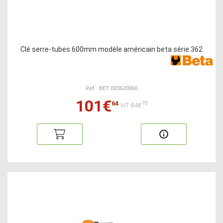
Clé serre-tubes 600mm modèle américain beta série 362
Ref : BET 003620060
101€
64
70
HT:84€