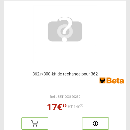
362 r/300-kit de rechange pour 362
Ref : BET 003620230
17€
16
30
HT:14€