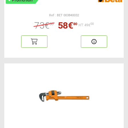
Promotion
Ref : BET 003840032
73€
58€
50
80
00
HT:49€