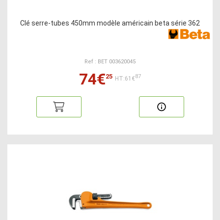
Clé serre-tubes 450mm modèle américain beta série 362
Ref : BET 003620045
74€
25
87
HT:61€