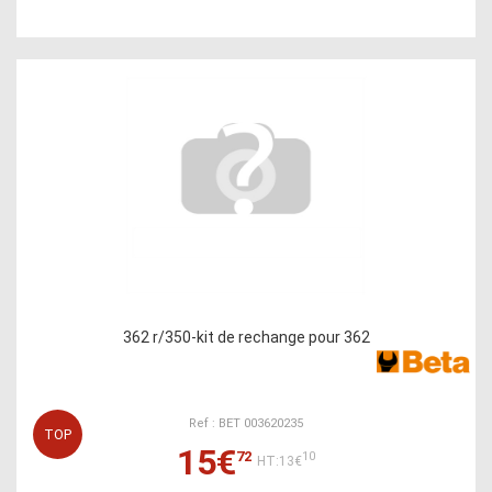
362 r/350-kit de rechange pour 362
Ref : BET 003620235
TOP
15€
72
10
HT:13€