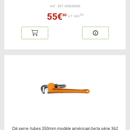
Ref : BET 003620030
55€
80
50
HT:46€
Clé serre-tubes 350mm modèle américain beta série 362