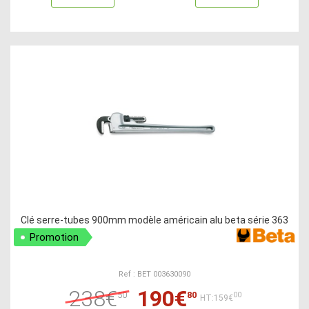
Clé serre-tubes 900mm modèle américain alu beta série 363
Promotion
Ref : BET 003630090
238€
190€
50
80
00
HT:159€