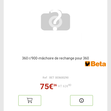
360 r/900-mâchoire de rechange pour 360
Ref : BET 003600290
75€
36
80
HT:62€