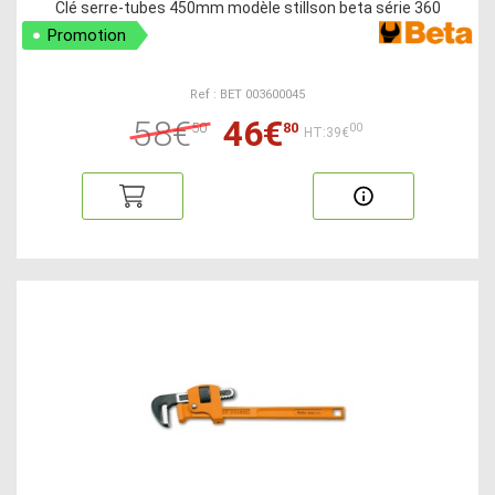
Clé serre-tubes 450mm modèle stillson beta série 360
Promotion
Ref : BET 003600045
58€
46€
50
80
00
HT:39€