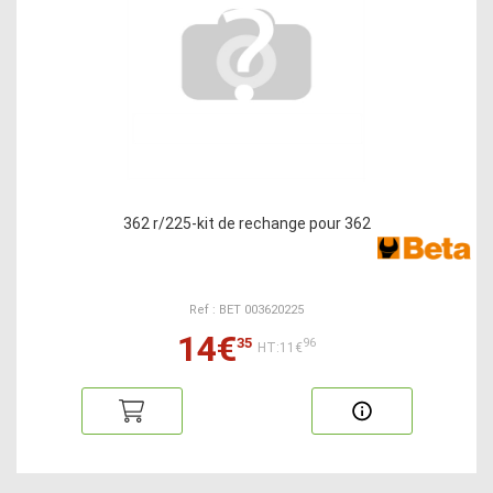
362 r/225-kit de rechange pour 362
Ref : BET 003620225
14€
35
96
HT:11€