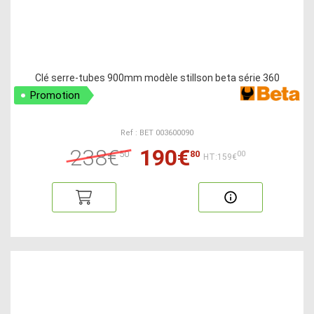
Clé serre-tubes 900mm modèle stillson beta série 360
Promotion
Ref : BET 003600090
238€
190€
50
80
00
HT:159€