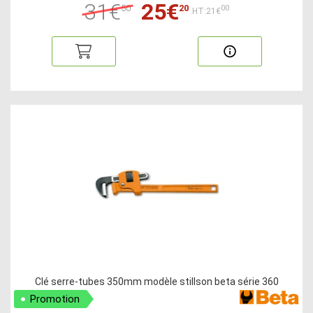
31€
25€
50
20
00
HT:21€
Clé serre-tubes 350mm modèle stillson beta série 360
Promotion