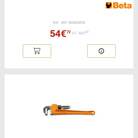
Ref : BET 003620035
54€
72
60
HT:45€