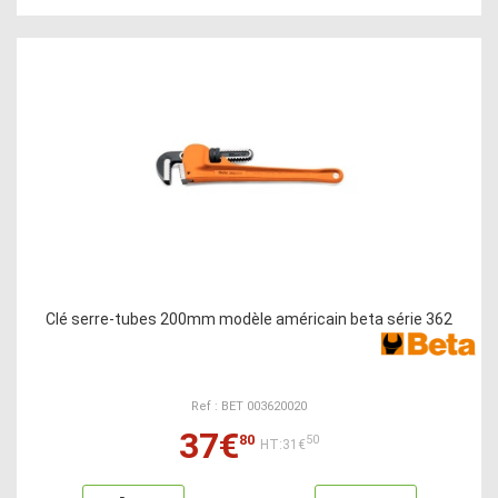
Clé serre-tubes 200mm modèle américain beta série 362
Ref : BET 003620020
37€
80
50
HT:31€