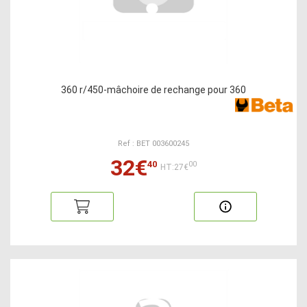
360 r/450-mâchoire de rechange pour 360
Ref : BET 003600245
32€
40
00
HT:27€