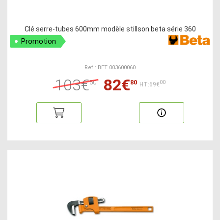
Clé serre-tubes 600mm modèle stillson beta série 360
Promotion
Ref : BET 003600060
103€
82€
50
80
00
HT:69€