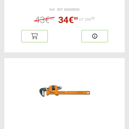
Ref : BET 003600035
43€
34€
50
80
00
HT:29€