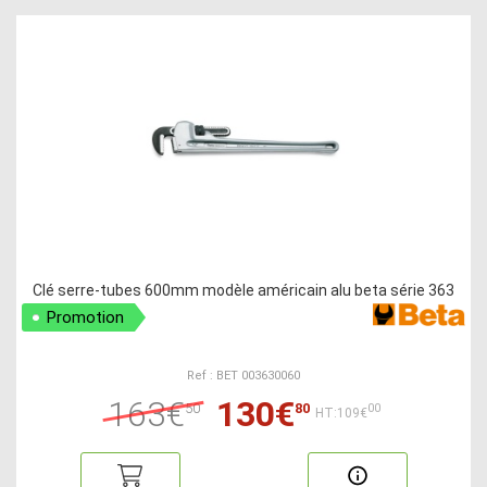
Clé serre-tubes 600mm modèle américain alu beta série 363
Promotion
Ref : BET 003630060
163€
130€
50
80
00
HT:109€