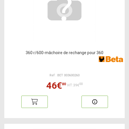
360 r/600-mâchoire de rechange pour 360
Ref : BET 003600260
46€
80
00
HT:39€