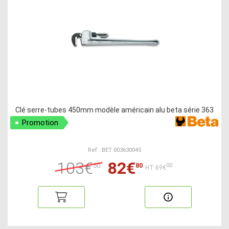
Clé serre-tubes 450mm modèle américain alu beta série 363
Promotion
Ref : BET 003630045
103€
82€
50
80
00
HT:69€