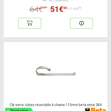
Ref : BET 003830002
64€
51€
50
60
00
HT:43€
Clé serre-tubes réversible à chaine 115mm beta série 384