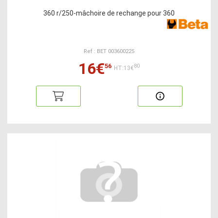
360 r/250-mâchoire de rechange pour 360
Ref : BET 003600225
16€
56
80
HT:13€