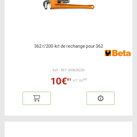
362 r/200-kit de rechange pour 362
Ref : BET 003620220
10€
61
84
HT:8€