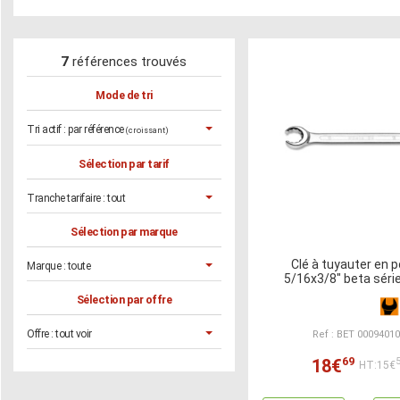
7
références trouvés
Mode de tri
Tri actif :
par référence
(croissant)
Sélection par tarif
Tranche tarifaire :
tout
Sélection par marque
Clé à tuyauter en 
Marque :
toute
5/16x3/8" beta séri
Sélection par offre
Offre :
tout voir
Ref : BET 0009401
69
18€
HT:15€