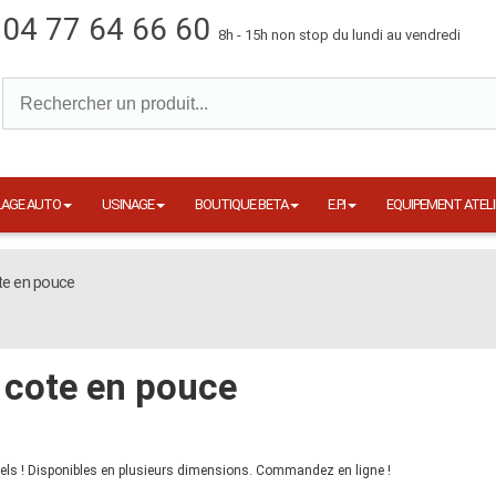
04 77 64 66 60
8h - 15h non stop du lundi au vendredi
LAGE AUTO
USINAGE
BOUTIQUE BETA
E.P.I
EQUIPEMENT ATELI
te en pouce
cote en pouce
els ! Disponibles en plusieurs dimensions. Commandez en ligne !