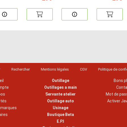
r
Rechercher
Mentions légales
CGV
Politique de confi
il
Outillage
Bons p
mpte
Outillages a main
Cont
pos
Servante atelier
Mot de pas
ités
Outillage auto
Activer Ja
s marques
Usinage
aires
Boutique Beta
E.P.I