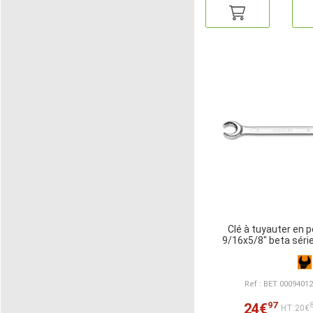
Clé à tuyauter en 
9/16x5/8" beta séri
Ref : BET 0009401
97
24€
HT:20€