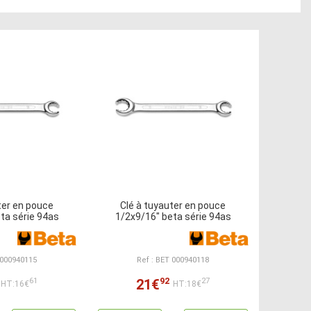
ter en pouce
Clé à tuyauter en pouce
ta série 94as
1/2x9/16" beta série 94as
 000940115
Ref : BET 000940118
92
21€
61
27
HT:16€
HT:18€