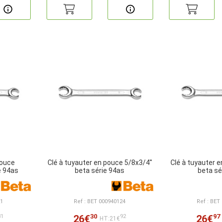
pouce
Clé à tuyauter en pouce 5/8x3/4''
Clé à tuyauter 
e 94as
beta série 94as
beta sé
21
Ref : BET 000940124
Ref : BET
30
97
26€
26€
81
92
HT:21€