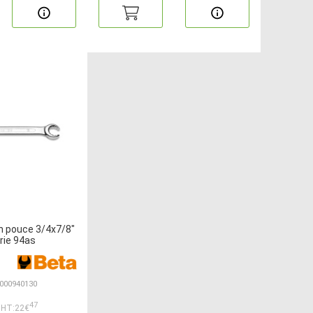
en pouce 3/4x7/8"
rie 94as
 000940130
47
HT:22€