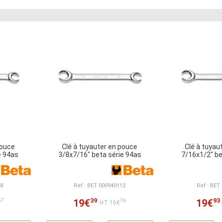
pouce
Clé à tuyauter en pouce
Clé à tuyau
e 94as
3/8x7/16" beta série 94as
7/16x1/2" be
08
Ref : BET 000940112
Ref : BET
39
93
19€
19€
57
16
HT:16€