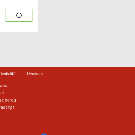
dentialité
Livraison
lans
act
se perdu
vascript