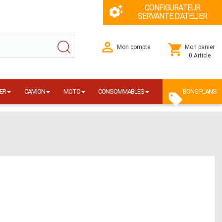
CONFIGURATEUR
SERVANTE D'ATELIER
Mon compte
Mon panier
0 Article
ER
CAMION
MOTO
CONSOMMABLES
BONS PLANS