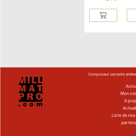
Composeur servante atelie
Accue
Mon co
A pro
Actual
Liste de no
parten