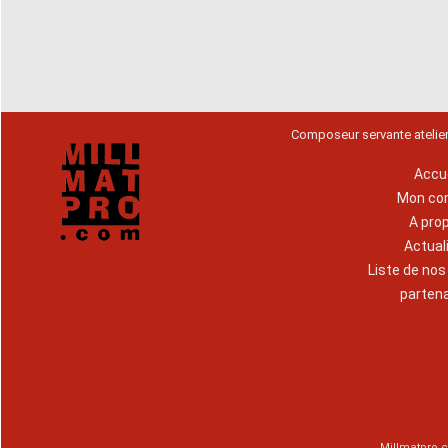
Composeur servante atelie
Accue
Mon co
A pro
Actual
Liste de no
parten
Millmatpro.c