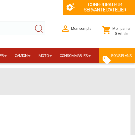
CONFIGURATEUR
SERVANTE D'ATELIER
Mon compte
Mon panier
0 Article
ER
CAMION
MOTO
CONSOMMABLES
BONS PLANS