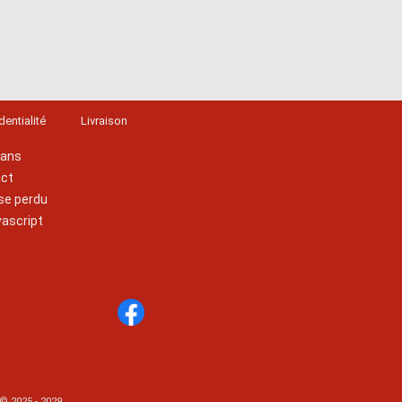
dentialité
Livraison
lans
act
se perdu
vascript
 © 2025 - 2029