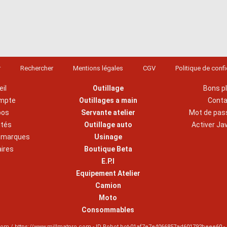
r
Rechercher
Mentions légales
CGV
Politique de confi
il
Outillage
Bons p
mpte
Outillages a main
Cont
pos
Servante atelier
Mot de pas
ités
Outillage auto
Activer Ja
s marques
Usinage
aires
Boutique Beta
E.P.I
Equipement Atelier
Camion
Moto
Consommables
om / https://www.millmatpro.com - ID
Robot bot-01af7e7e4066857ad601792beee60
-