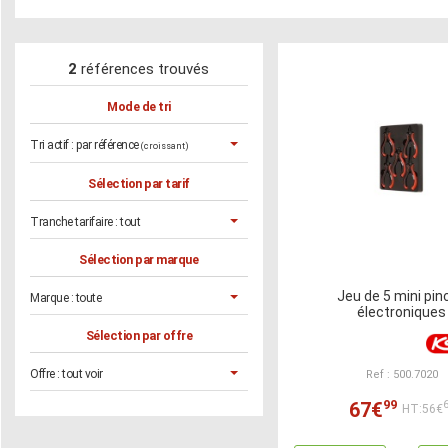
2
références trouvés
Mode de tri
Tri actif :
par référence
(croissant)
Sélection par tarif
Tranche tarifaire :
tout
Sélection par marque
Jeu de 5 mini pin
Marque :
toute
électroniques
Sélection par offre
Offre :
tout voir
Ref : 500.7020
99
67€
HT:56€