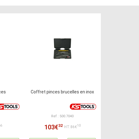
ces
Coffret pinces brucelles en inox
Ref : 500.7040
32
103€
66
10
HT:86€