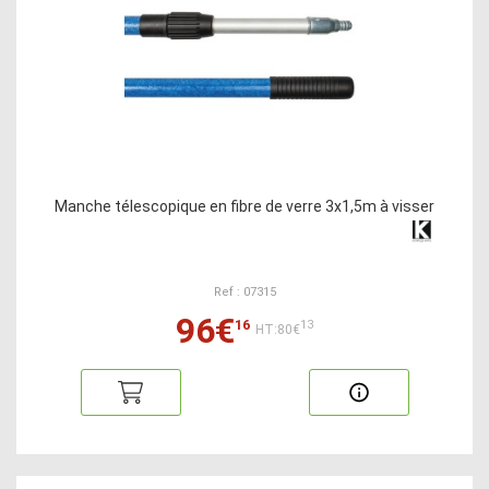
Manche télescopique en fibre de verre 3x1,5m à visser
Ref : 07315
96€
16
13
HT:80€