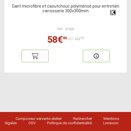
Gant microfibre et caoutchouc polymérisé pour entretien
carrosserie 300x300mm
Ref : 21026
58€
86
05
HT:49€
Composeur servante atelier
Rechercher
Mentions
légales
CGV
Politique de confidentialité
Livraison