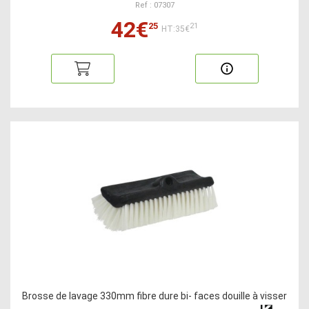
Ref : 07307
42€
25
21
HT:35€
Brosse de lavage 330mm fibre dure bi- faces douille à visser