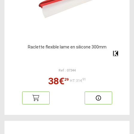
Raclette flexible lame en silicone 300mm
Ref : 07344
38€
29
91
HT:31€