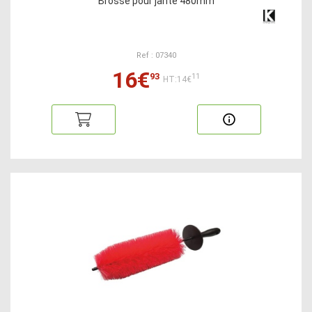
Brosse pour jante 480mm
Ref : 07340
16€
93
11
HT:14€