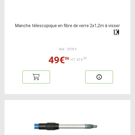
Manche télescopique en fibre de verre 2x1,2m à visser
Ref : 07313
49€
56
30
HT:41€