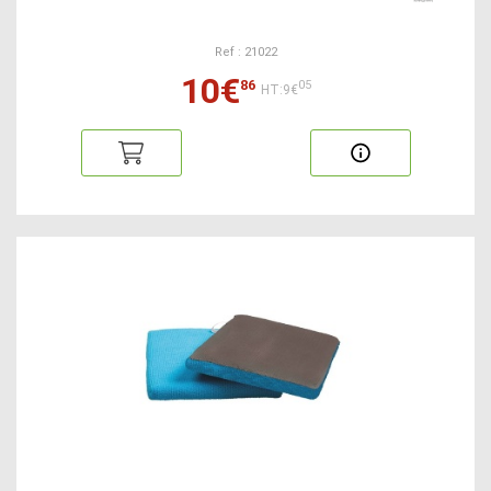
Ref : 21022
10€
86
05
HT:9€