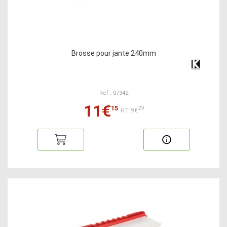
Brosse pour jante 240mm
Ref : 07342
11€
15
29
HT:9€