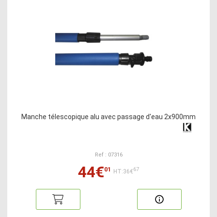
Manche télescopique alu avec passage d'eau 2x900mm
Ref : 07316
44€
01
67
HT:36€