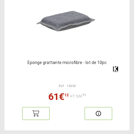
Eponge grattante microfibre - lot de 10pc
Ref : 14630
61€
12
93
HT:50€