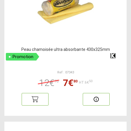
Peau chamoisée ultra absorbante 430x325mm
Promotion
Ref : 07343
12€
7€
76
80
50
HT:6€