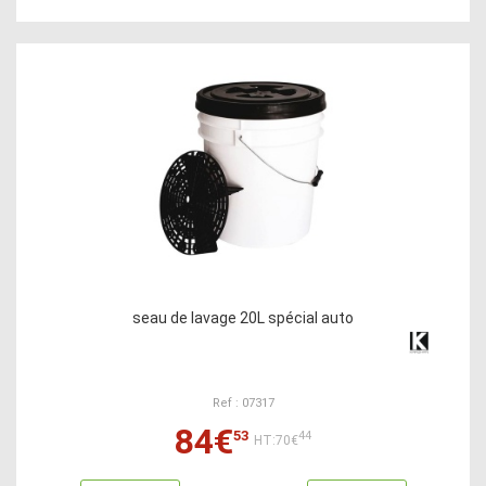
seau de lavage 20L spécial auto
Ref : 07317
84€
53
44
HT:70€