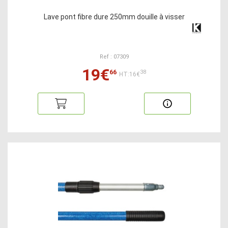
Lave pont fibre dure 250mm douille à visser
Ref : 07309
19€
66
38
HT:16€