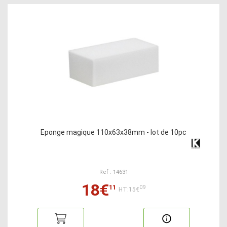
Eponge magique 110x63x38mm - lot de 10pc
Ref : 14631
18€
11
09
HT:15€