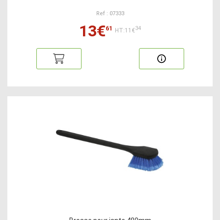
Ref : 07333
13€
61
34
HT:11€