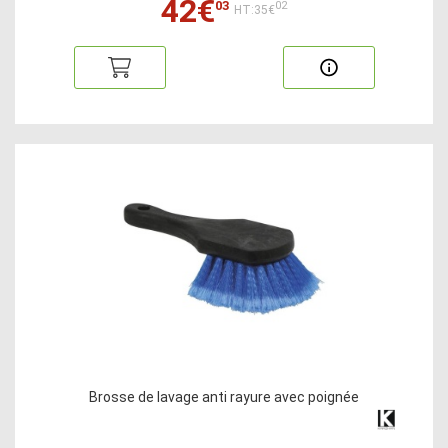
42€
03
02
HT:35€
Brosse de lavage anti rayure avec poignée