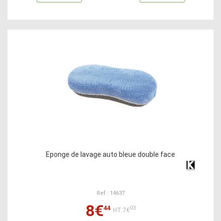
Eponge de lavage auto bleue double face
Ref : 14637
8€
44
03
HT:7€