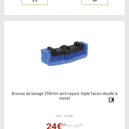
Brosse de lavage 250mm anti rayure triple faces douille à
visser
Ref : 07306
24€
11
09
HT:20€