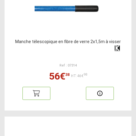
Manche télescopique en fibre de verre 2x1,5m à visser
Ref : 07314
56€
38
98
HT:46€