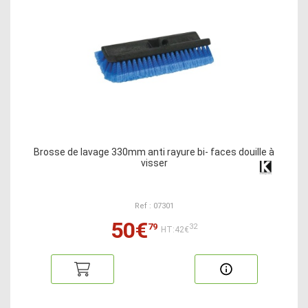
Brosse de lavage 330mm anti rayure bi- faces douille à
visser
Ref : 07301
50€
79
32
HT:42€