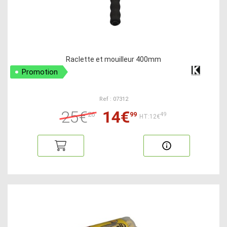
Raclette et mouilleur 400mm
Promotion
Ref : 07312
25€
14€
26
99
49
HT:12€