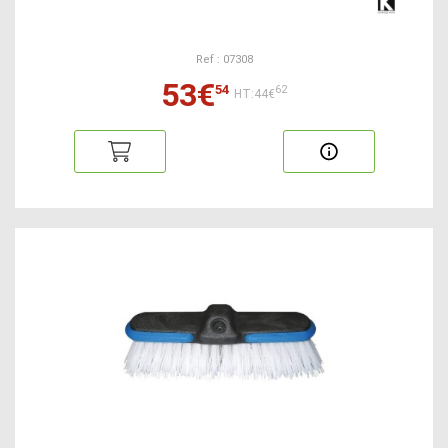
Ref : 07308
53€
54
62
HT:44€