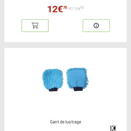
12€
75
62
HT:10€
Gant de lustrage