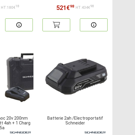
98
521€
18
98
HT:180€
HT:434€
hoc 20v 200nm
Batterie 2ah /Electroportatif
tt 4ah + 1 Charg
Schneider
,5a