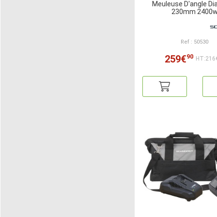
Meuleuse D'angle Di
230mm 2400
Ref : 50530
90
259€
HT:216