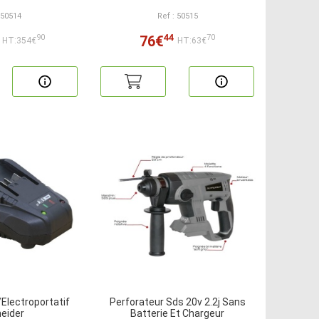
 50514
Ref : 50515
44
76€
90
70
HT:354€
HT:63€
/Electroportatif
Perforateur Sds 20v 2.2j Sans
eider
Batterie Et Chargeur