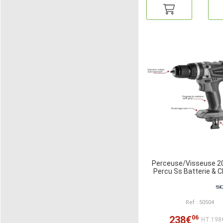
Perceuse/Visseuse 2
Percu Ss Batterie & 
Ref : 50504
06
238€
HT:198