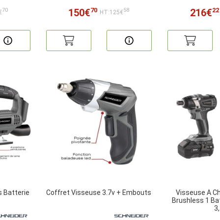
70
22
150€
216€
70
58
€
HT:125€
 Batterie
Coffret Visseuse 3.7v + Embouts
Visseuse A C
Brushless 1 Ba
3