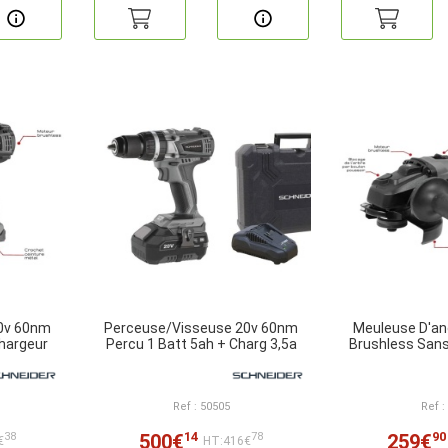
0v 60nm
Perceuse/Visseuse 20v 60nm
Meuleuse D'a
Chargeur
Percu 1 Batt 5ah + Charg 3,5a
Brushless Sans
Ref : 50505
Ref :
14
90
500€
259€
38
78
€
HT:416€