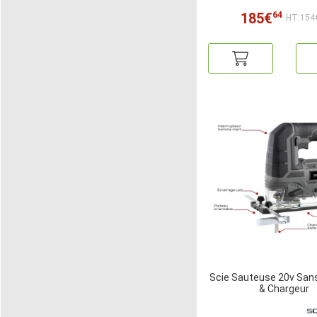
64
185€
HT:154
Scie Sauteuse 20v Sans
& Chargeur