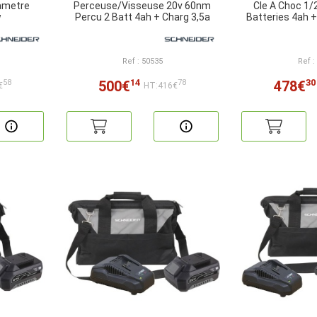
ametre
Perceuse/Visseuse 20v 60nm
Cle A Choc 1/
w
Percu 2 Batt 4ah + Charg 3,5a
Batteries 4ah +
Ref : 50535
Ref :
14
30
500€
478€
58
78
€
HT:416€