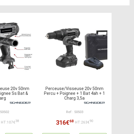
seuse 20v 50nm
Perceuse/Visseuse 20v 50nm
ignee Ss Bat &
Percu + Poignee + 1 Bat 4ah + 1
arg
Charg 3,5a
 50502
Ref : 50503
68
316€
38
90
HT:107€
HT:263€