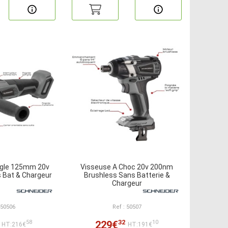
ngle 125mm 20v
Visseuse A Choc 20v 200nm
 Bat & Chargeur
Brushless Sans Batterie &
Chargeur
 50506
Ref : 50507
32
229€
58
10
HT:216€
HT:191€