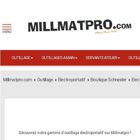
OUTILLAGE
OUTILLAGES A MAIN
SERVANTE ATELIER
OUTIL
Millmatpro.com
Outillage
Electroportatif
Boutique Schneider
Elec
Découvrez notre gamme d'outillage électroportatif sur Millmatpro !