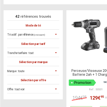
42
références trouvés
Mode de tri
Tri actif :
par référence
(croissant)
Sélection par tarif
Tranche tarifaire :
tout
Sélection par marque
Perceuse/Visseuse 20
Marque :
toute
Batterie 2ah + 1 Charg
Sélection par offre
Promotion
Offre :
tout voir
Ref : 50501
38
95
194€
129€
H