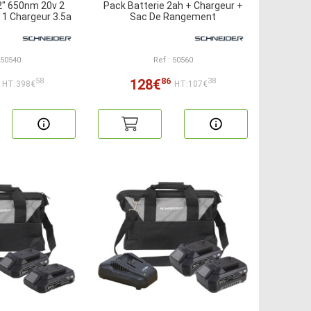
2" 650nm 20v 2
Pack Batterie 2ah + Chargeur +
 1 Chargeur 3.5a
Sac De Rangement
 50540
Ref : 50560
86
128€
58
38
HT:398€
HT:107€