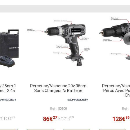
v 35nm 1
Perceuse/Visseuse 20v 35nm
Perceuse/Vis
eur 2.4a
Sans Chargeur Ni Batterie
Percu Avec Po
Ch
Ref : 50500
Ref :
27
86
86€
128€
29
89
T:108€
HT:71€