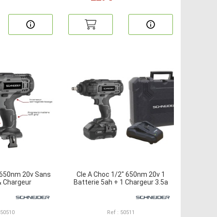
" 650nm 20v Sans
Cle A Choc 1/2" 650nm 20v 1
& Chargeur
Batterie 5ah + 1 Chargeur 3.5a
 50510
Ref : 50511