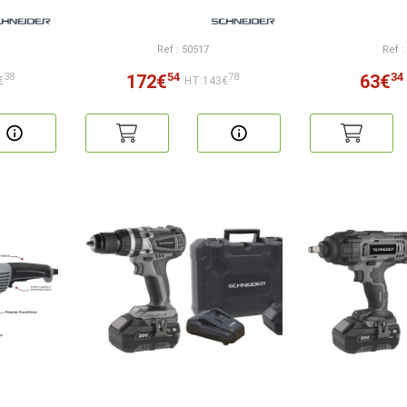
Ref : 50517
Ref :
54
34
172€
63€
38
78
€
HT:143€