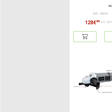
Ref : 50516
86
128€
HT:107