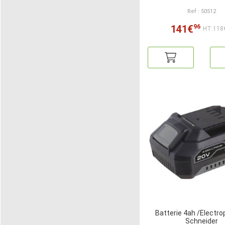
Ref : 50512
96
141€
HT:118
Batterie 4ah /Electro
Schneider