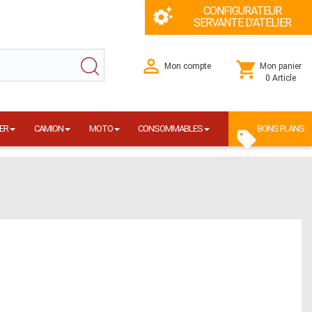
CONFIGURATEUR
SERVANTE D'ATELIER
Mon compte
Mon panier
0 Article
ER
CAMION
MOTO
CONSOMMABLES
BONS PLANS