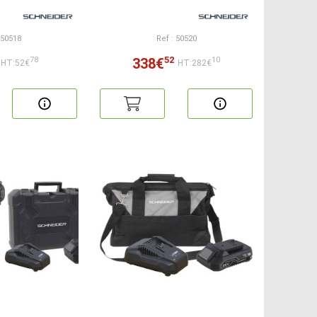
 50518
Ref : 50520
52
338€
78
10
HT:52€
HT:282€