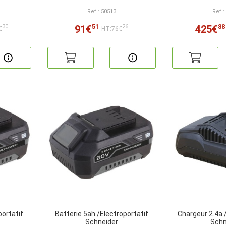
Ref : 50513
Ref :
51
88
91€
425€
30
26
€
HT:76€
portatif
Batterie 5ah /Electroportatif
Chargeur 2.4a 
Schneider
Schn