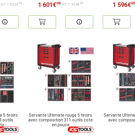
09
0
1 601€
1 596€
50
24
HT:1 032€
HT:1 334€
 5 tiroirs
Servante Ultimate rouge 5 tiroirs
Servante Ultimat
 outils
avec composition 311 outils cote
avec composit
to
en pouce