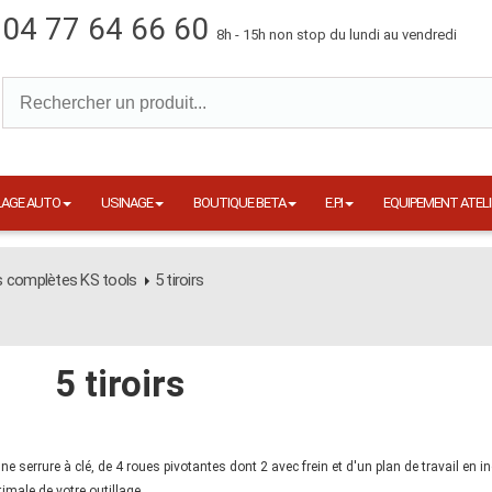
04 77 64 66 60
8h - 15h non stop du lundi au vendredi
LAGE AUTO
USINAGE
BOUTIQUE BETA
E.P.I
EQUIPEMENT ATELI
s complètes KS tools
5 tiroirs
5 tiroirs
une serrure à clé, de 4 roues pivotantes dont 2 avec frein et d'un plan de travail en 
imale de votre outillage.