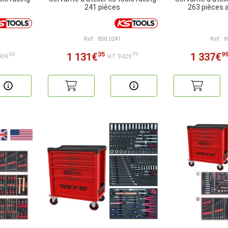
241 pièces
263 pièces 
Ref : 850.5241
Ref : 
35
9
1 131€
1 337€
60
79
90€
HT:942€