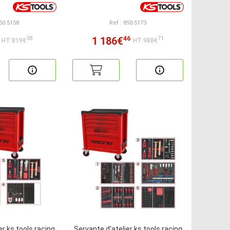
850.5158
Ref : 850.5173
46
1 186€
38
71
HT:819€
HT:988€
er ks tools racing
Servante d'atelier ks tools racing