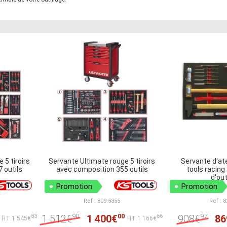
 5 tiroirs
Servante Ultimate rouge 5 tiroirs
Servante d'atel
 outils
avec composition 355 outils
tools racing 
d'out
Promotion
Promotion
Ref : 809.5355
Ref : 
90
00
97
1 512€
1 400€
908€
86
83
66
HT:1 545€
HT:1 166€