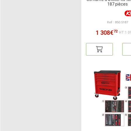
187 pièces
Ref : 850.5187
72
1 308€
HT:1 0