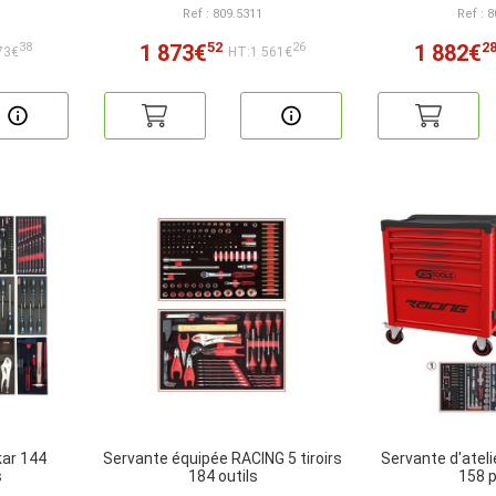
Ref : 809.5311
Ref : 
52
2
1 873€
1 882€
38
26
73€
HT:1 561€
kar 144
Servante équipée RACING 5 tiroirs
Servante d'ateli
s
184 outils
158 