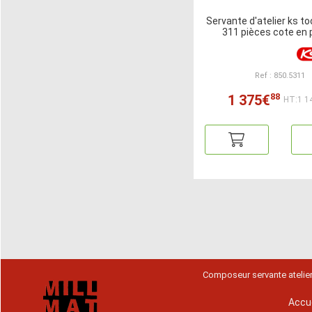
Servante d'atelier ks to
311 pièces cote en
Ref : 850.5311
88
1 375€
HT:1 1
Composeur servante atelie
Accue