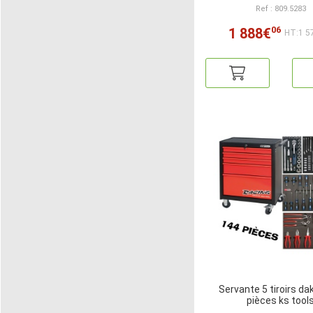
Ref : 809.5283
06
1 888€
HT:1 5
Servante 5 tiroirs da
pièces ks tool