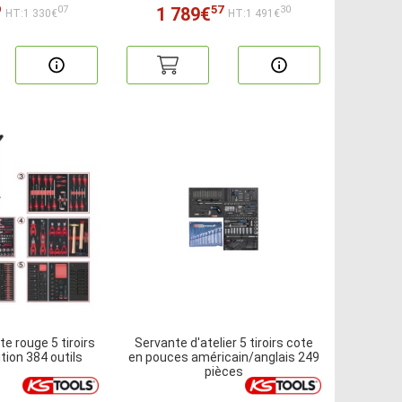
9
57
1 789€
07
30
HT:1 330€
HT:1 491€
e rouge 5 tiroirs
Servante d'atelier 5 tiroirs cote
ion 384 outils
en pouces américain/anglais 249
pièces