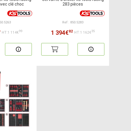
avec clé choc
283 pièces
850.5263
Ref : 850.5283
9
82
1 394€
99
35
HT:1 114€
HT:1 162€