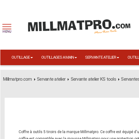
OUTILLAGE
OUTILLAGES A MAIN
SERVANTE ATELIER
OUTIL
Millmatpro.com
Servante atelier
Servante atelier KS tools
Servante
Coffre à outils 5 tiroirs de la marque Millmatpro. Ce coffre est équipé d'
coffre est compatible avec la mousse Millmatpro pour une protection opt