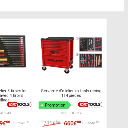
ier 5 tiroirs ks
Servante d'atelier ks tools racing
avec 4 tiroirs
114 pièces
illage
Promotion
820.5349
Ref : 850.5114
00
54
00
9€
735€
660€
16
00
HT:724€
HT:550€