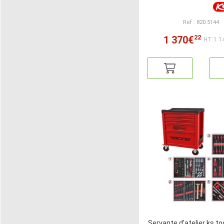
Ref : 820.5144
22
1 370€
HT:1 1
Servante d'atelier ks to