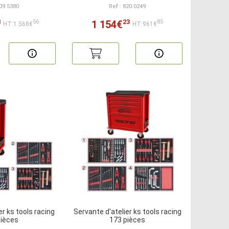
809.5380
Ref : 820.0249
8
23
1 154€
56
85
HT:1 568€
HT:961€
er ks tools racing
Servante d'atelier ks tools racing
pièces
173 pièces