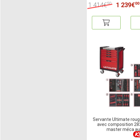
50
00
1 414€
1 239€
Servante Ultimate rouge
avec composition 283
master méca au