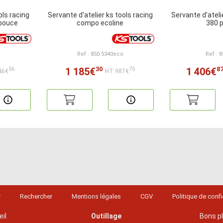
ols racing
Servante d'atelier ks tools racing
Servante d'ateli
 pouce
compo ecoline
380 
Ref : 850.5340eco
Ref : 
30
8
1 185€
1 406€
56
75
46€
HT:987€
r
Rechercher
Mentions légales
CGV
Politique de confi
il
Outillage
Bons p