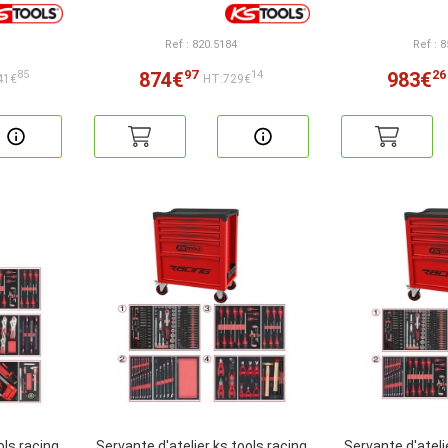
Ref : 820.5184
Ref : 
97
26
874€
983€
85
14
41€
HT:729€
ols racing
Servante d'atelier ks tools racing
Servante d'ateli