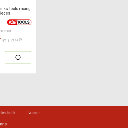
er ks tools racing
pièces
850.5380
7
39
HT:1 172€
dentialité
Livraison
lans