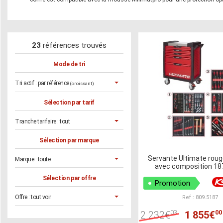
23
références trouvés
Mode de tri
Tri actif :
par référence
(croissant)
Sélection par tarif
Tranche tarifaire :
tout
Sélection par marque
Servante Ultimate rouge
Marque :
toute
avec composition 187
Sélection par offre
Promotion
Offre :
tout voir
Ref : 809.5187
03
00
2 232€
1 855€