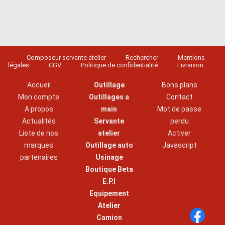
Composeur servante atelier
Rechercher
Mentions
légales
CGV
Politique de confidentialité
Livraison
Accueil
Outillage
Bons plans
Mon compte
Outillages a
Contact
A propos
main
Mot de passe
Actualités
Servante
perdu
Liste de nos
atelier
Activer
marques
Outillage auto
Javascript
partenaires
Usinage
Boutique Beta
E.P.I
Equipement
Atelier
Camion