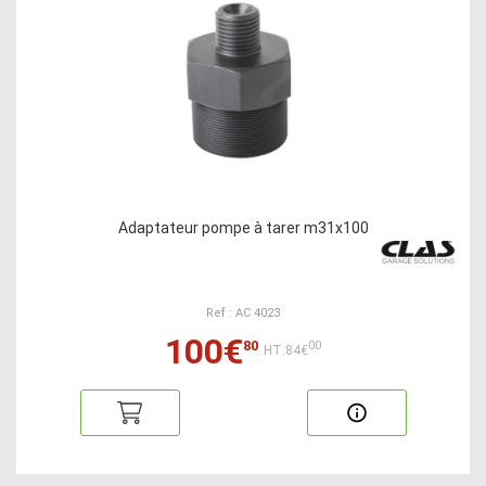
Adaptateur pompe à tarer m31x100
Ref : AC 4023
100€
80
00
HT:84€