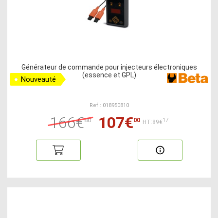
Générateur de commande pour injecteurs électroniques
(essence et GPL)
Nouveauté
Ref : 018950810
166€
107€
80
00
17
HT:89€