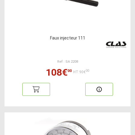
Faux injecteur 111
Ref : SA 2208
108€
00
00
HT:90€