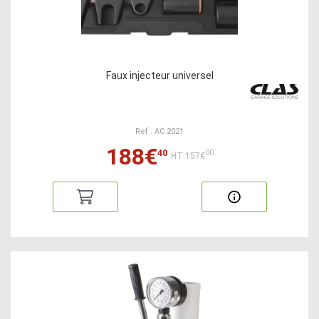
Faux injecteur universel
Ref : AC 2021
188€
40
00
HT:157€