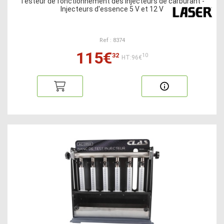
Testeur de fonctionnement des injecteurs de carburant -
Injecteurs d'essence 5 V et 12 V
Ref : 8374
115€
32
10
HT:96€