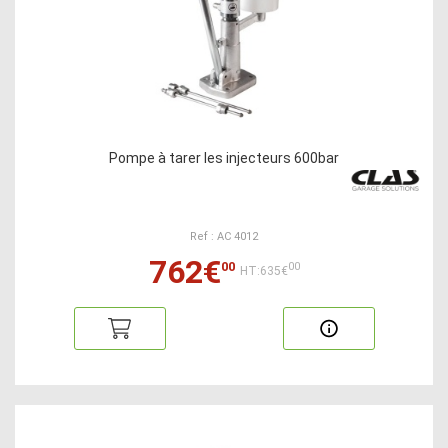
Pompe à tarer les injecteurs 600bar
Ref : AC 4012
762€
00
00
HT:635€