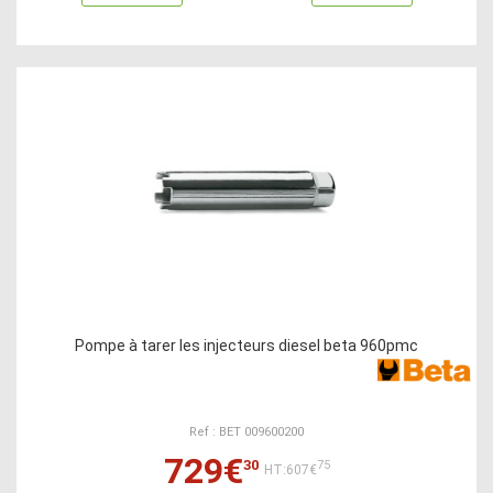
Pompe à tarer les injecteurs diesel beta 960pmc
Ref : BET 009600200
729€
30
75
HT:607€