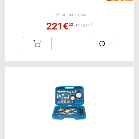
Ref : BET 009600245
221€
52
60
HT:184€