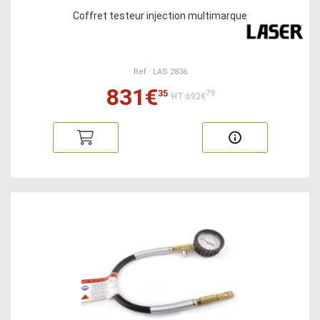
Coffret testeur injection multimarque
Ref : LAS 2836
831€
35
79
HT:692€