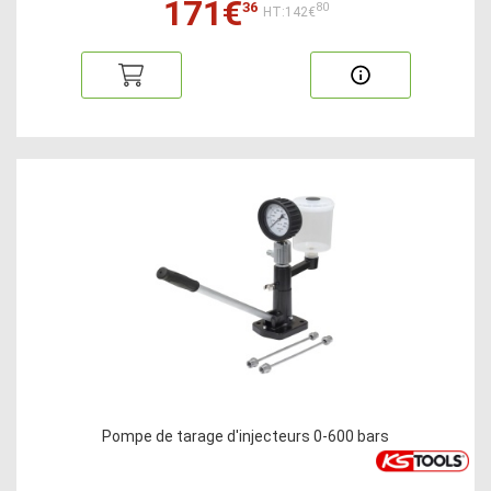
171€
36
80
HT:142€
Pompe de tarage d'injecteurs 0-600 bars