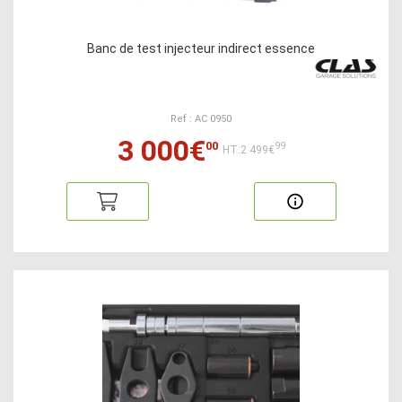
Banc de test injecteur indirect essence
Ref : AC 0950
3 000€
00
99
HT:2 499€