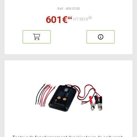
Ref : 455.0120
601€
44
20
HT:501€