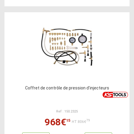
Coffret de contrôle de pression d'injecteurs
Ref : 150.2325
968€
15
79
HT:806€