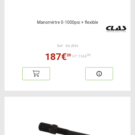
Manomètre 0-1000psi + flexible
Ref : SA 2016
187€
20
00
HT:156€