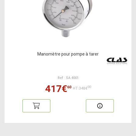
Manomètre pour pompe à tarer
Ref : SA 4001
417€
60
00
HT:348€