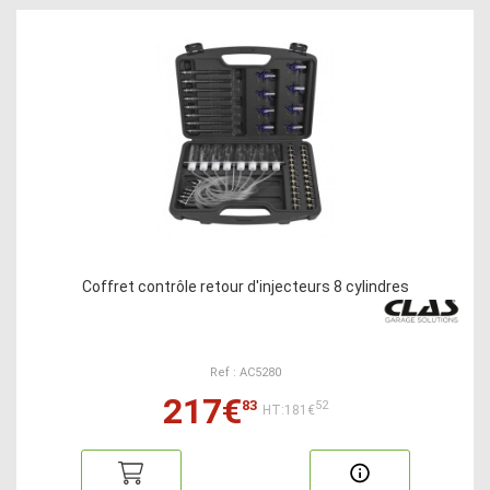
Coffret contrôle retour d'injecteurs 8 cylindres
Ref : AC5280
217€
83
52
HT:181€