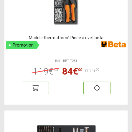
Module thermoformé Pince à rivet beta
Promotion
Ref : BET T281
119€
84€
40
00
00
HT:70€