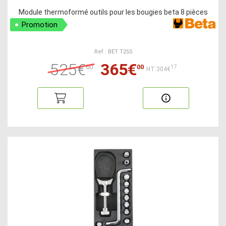
Module thermoformé outils pour les bougies beta 8 pièces
Promotion
Ref : BET T255
525€
365€
60
00
17
HT:304€