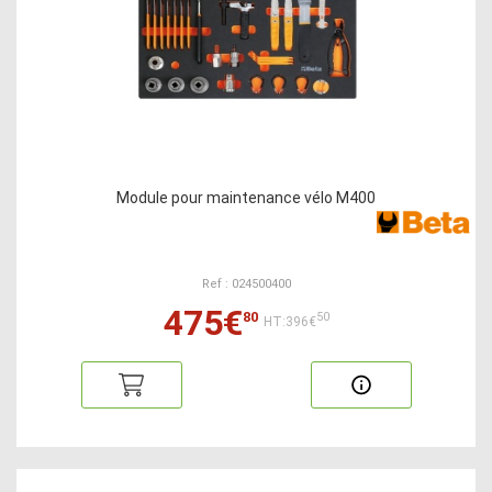
Module pour maintenance vélo M400
Ref : 024500400
475€
80
50
HT:396€