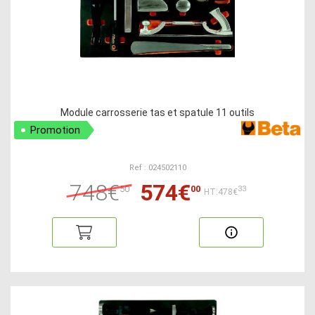
Module carrosserie tas et spatule 11 outils
Promotion
Ref : 024502110
748€
574€
50
00
33
HT:478€