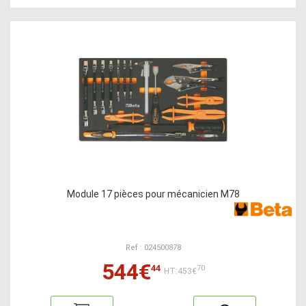
Module 17 pièces pour mécanicien M78
Ref : 024500878
544€
44
70
HT:453€