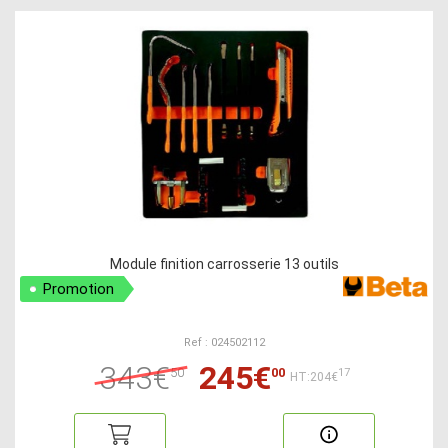
Module finition carrosserie 13 outils
Promotion
Ref : 024502112
343€
245€
50
00
17
HT:204€