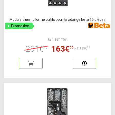
Module thermoformé outils pour la vidange beta 16 pièces
Promotion
Ref : BET T264
251€
163€
40
00
83
HT:135€