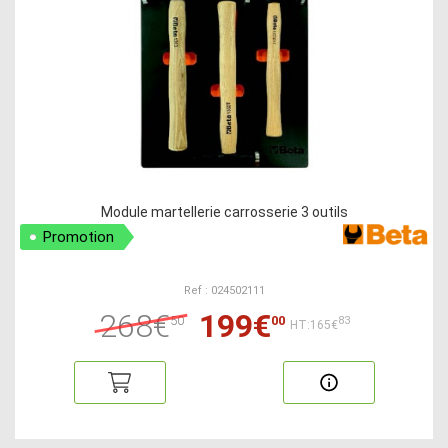
Module martellerie carrosserie 3 outils
Promotion
Ref : 024502111
268€
199€
50
00
83
HT:165€