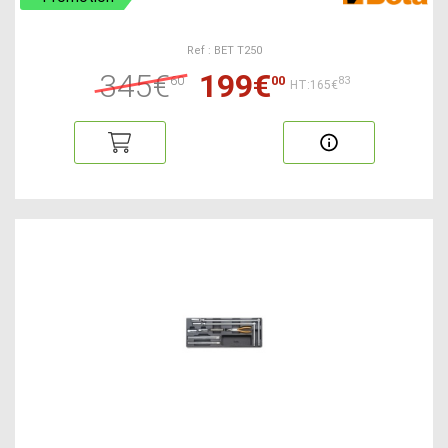
Ref : BET T250
345€
199€
60
00
83
HT:165€