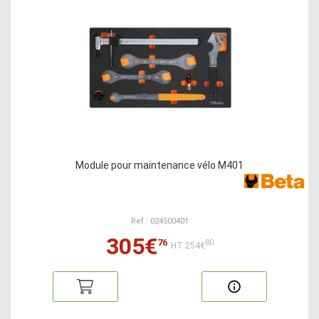
Module pour maintenance vélo M401
Ref : 024500401
305€
76
80
HT:254€