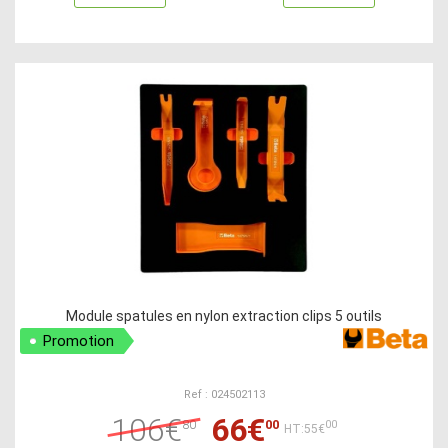
Module spatules en nylon extraction clips 5 outils
Promotion
Ref : 024502113
106€
66€
80
00
00
HT:55€