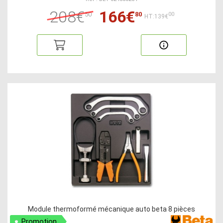
208€
166€
50
80
00
HT:139€
Module thermoformé mécanique auto beta 8 pièces
Promotion