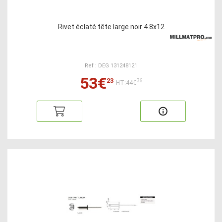
Rivet éclaté tête large noir 4.8x12
Ref : DEG 131248121
53€
23
36
HT:44€