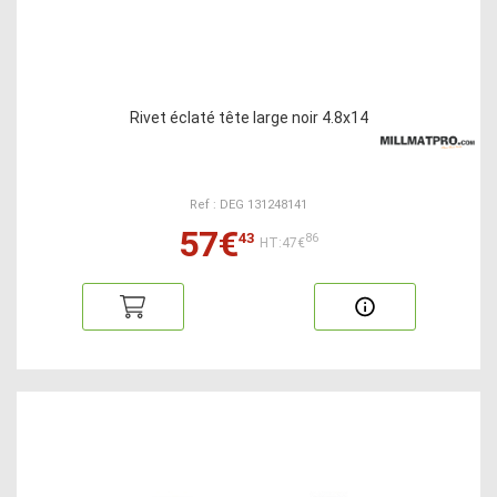
Rivet éclaté tête large noir 4.8x14
Ref : DEG 131248141
57€
43
86
HT:47€