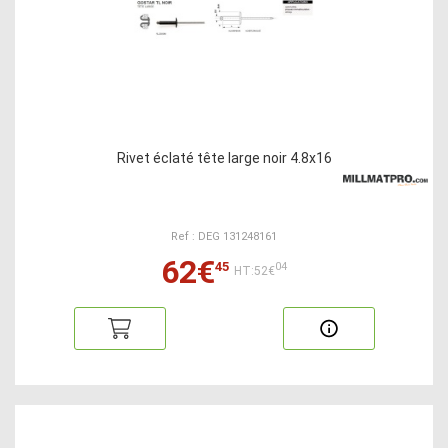
Rivet éclaté tête large noir 4.8x16
Ref : DEG 131248161
62€
45
04
HT:52€