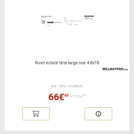
Rivet éclaté tête large noir 4.8x18
Ref : DEG 131248181
66€
65
54
HT:55€