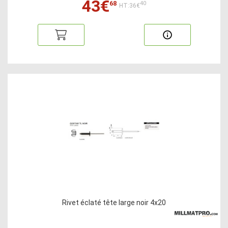
43€
68
40
HT:36€
Rivet éclaté tête large noir 4x20