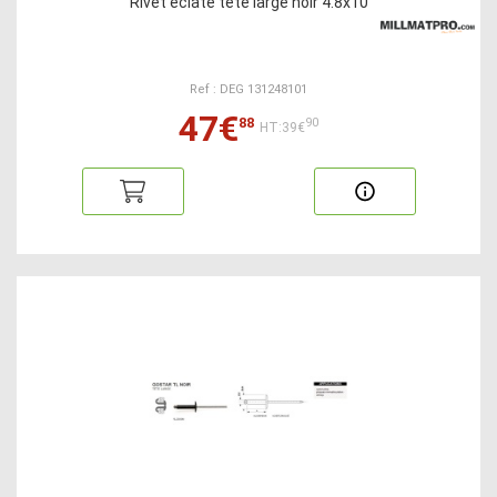
Rivet éclaté tête large noir 4.8x10
Ref : DEG 131248101
47€
88
90
HT:39€