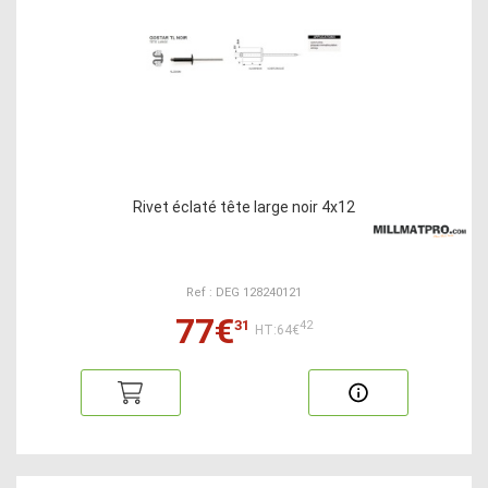
Rivet éclaté tête large noir 4x12
Ref : DEG 128240121
77€
31
42
HT:64€