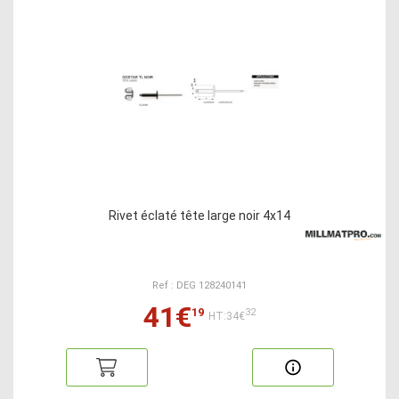
Rivet éclaté tête large noir 4x14
Ref : DEG 128240141
41€
19
32
HT:34€