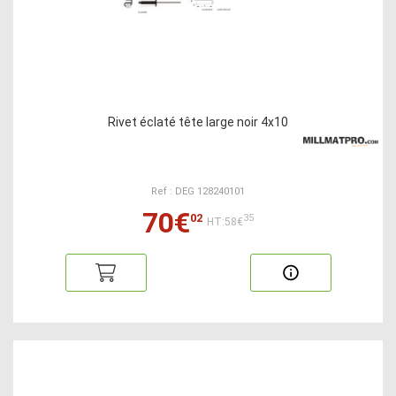
Rivet éclaté tête large noir 4x10
Ref : DEG 128240101
70€
02
35
HT:58€