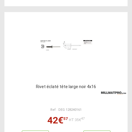
Rivet éclaté tête large noir 4x16
Ref : DEG 128240161
42€
57
47
HT:35€