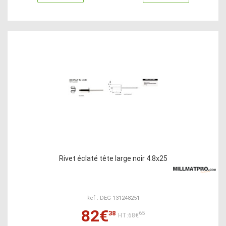
Rivet éclaté tête large noir 4.8x25
Ref : DEG 131248251
82€
38
65
HT:68€