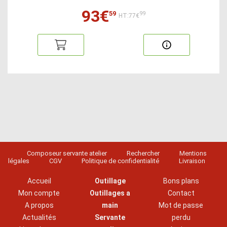
93€
59
99
HT:77€
Composeur servante atelier
Rechercher
Mentions
légales
CGV
Politique de confidentialité
Livraison
Accueil
Outillage
Bons plans
Mon compte
Outillages a
Contact
A propos
main
Mot de passe
Actualités
Servante
perdu