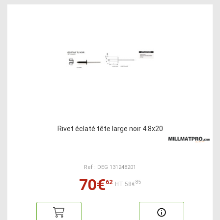
Rivet éclaté tête large noir 4.8x20
Ref : DEG 131248201
70€
62
85
HT:58€