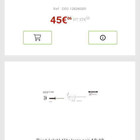
Ref : DEG 128240201
45€
06
55
HT:37€