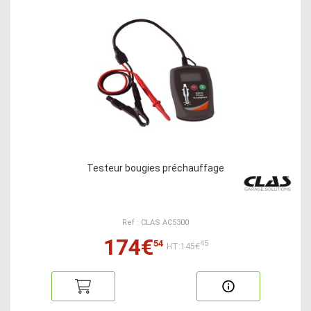
Testeur bougies préchauffage
Ref : CLAS AC5300
174€
54
45
HT:145€