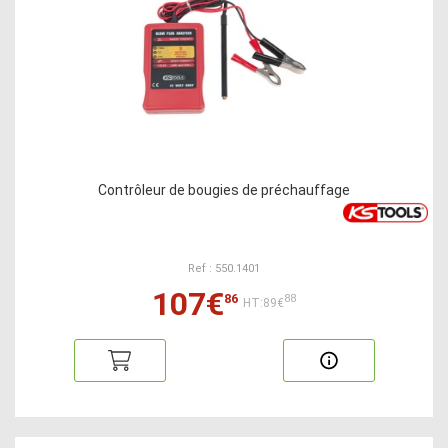
Contrôleur de bougies de préchauffage
Ref : 550.1401
107€
86
88
HT:89€