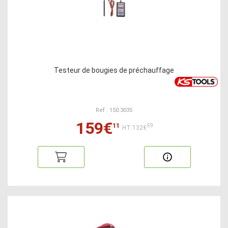
Testeur de bougies de préchauffage
Ref : 150.3035
159€
11
59
HT:132€