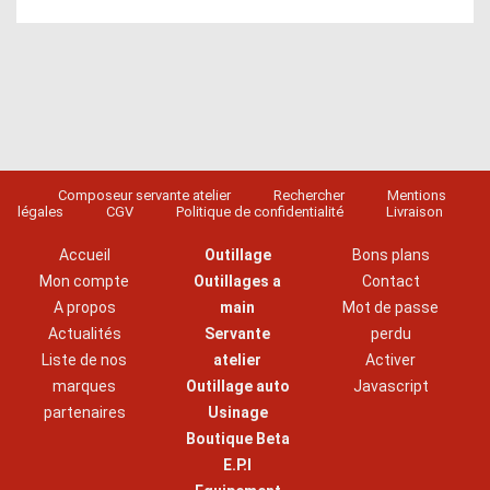
Composeur servante atelier
Rechercher
Mentions
légales
CGV
Politique de confidentialité
Livraison
Accueil
Outillage
Bons plans
Mon compte
Outillages a
Contact
A propos
main
Mot de passe
Actualités
Servante
perdu
Liste de nos
atelier
Activer
marques
Outillage auto
Javascript
partenaires
Usinage
Boutique Beta
E.P.I