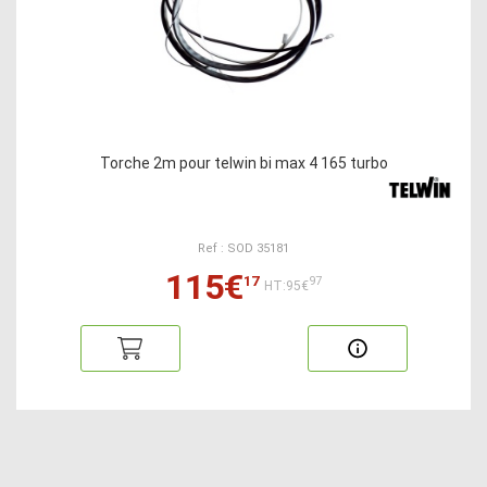
Torche 2m pour telwin bi max 4 165 turbo
Ref : SOD 35181
115€
17
97
HT:95€