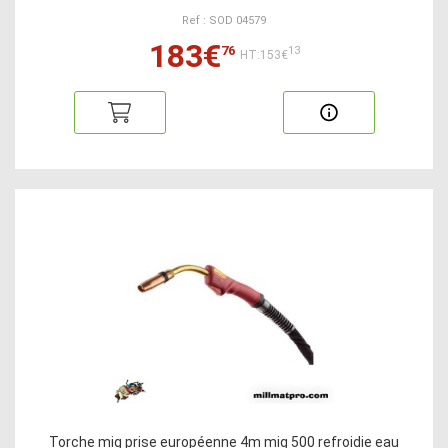
Ref : SOD 04579
183€
76
13
HT:153€
Torche mig prise européenne 4m mig 500 refroidie eau