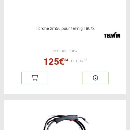
Torche 2m50 pour telmig 180/2
Ref : SOD 05857
125€
34
45
HT:104€