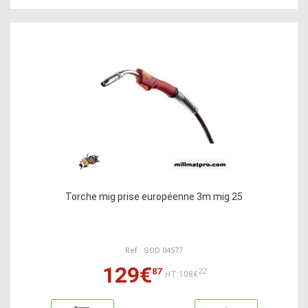
Torche mig prise européenne 3m mig 25
Ref : SOD 04577
129€
87
22
HT:108€