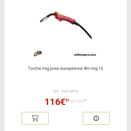
Torche mig prise européenne 4m mig 15
Ref : SOD 04576
116€
81
34
HT:97€