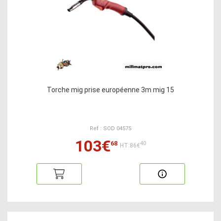
Torche mig prise européenne 3m mig 15
Ref : SOD 04575
103€
68
40
HT:86€