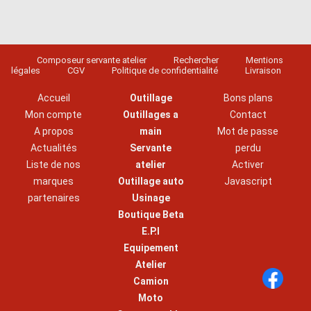
Composeur servante atelier
Rechercher
Mentions
légales
CGV
Politique de confidentialité
Livraison
Accueil
Outillage
Bons plans
Mon compte
Outillages a
Contact
A propos
main
Mot de passe
Actualités
Servante
perdu
Liste de nos
atelier
Activer
marques
Outillage auto
Javascript
partenaires
Usinage
Boutique Beta
E.P.I
Equipement
Atelier
Camion
Moto