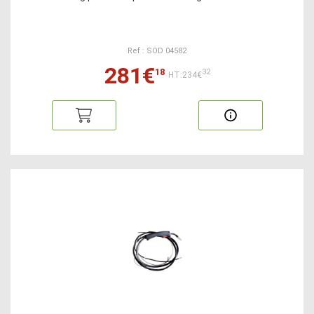
Ref : SOD 04582
281€
18
32
HT:234€