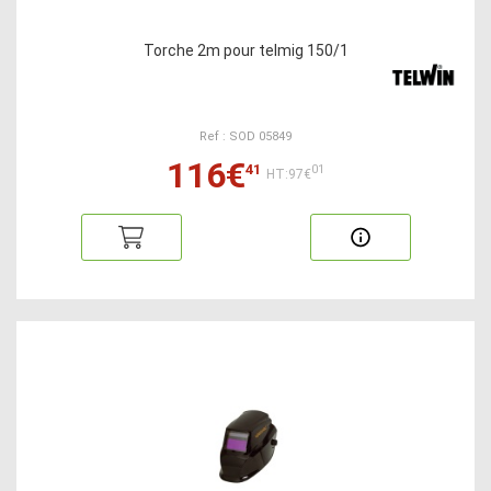
Torche 2m pour telmig 150/1
Ref : SOD 05849
116€
41
01
HT:97€