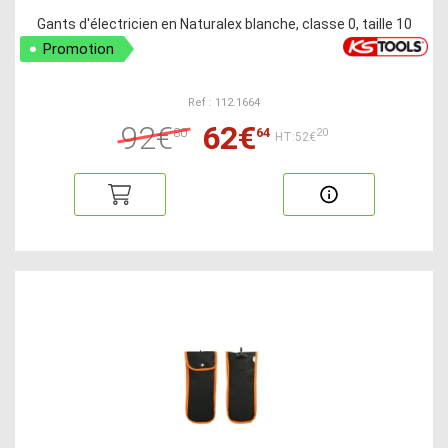
Gants d'électricien en Naturalex blanche, classe 0, taille 10
Promotion
Ref : 112.1664
92€
62€
80
64
20
HT:52€