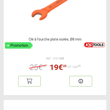
Clé à fourche plate isolée, Ø8 mm
Promotion
Ref : 112.1508
25€
19€
60
20
00
HT:16€