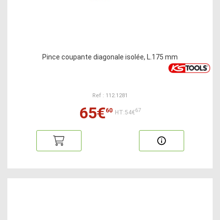
Pince coupante diagonale isolée, L.175 mm
Ref : 112.1281
65€
60
67
HT:54€