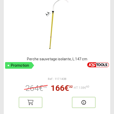
Perche sauvetage isolante, L.147 cm
Promotion
Ref : 117.1438
264€
166€
00
32
60
HT:138€