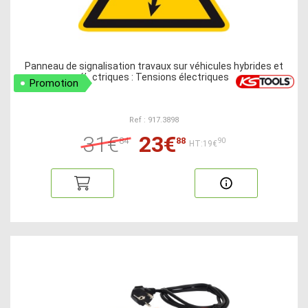
Panneau de signalisation travaux sur véhicules hybrides et
électriques : Tensions électriques
Promotion
Ref : 917.3898
31€
23€
84
88
90
HT:19€