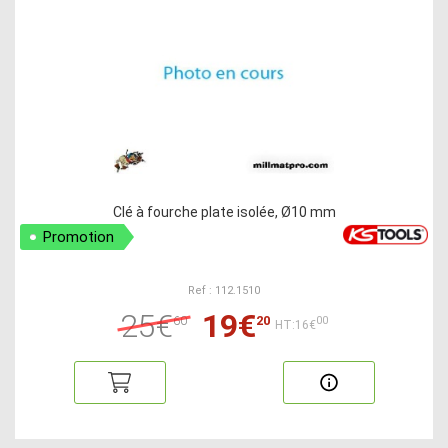
Clé à fourche plate isolée, Ø10 mm
Promotion
Ref : 112.1510
25€
19€
60
20
00
HT:16€