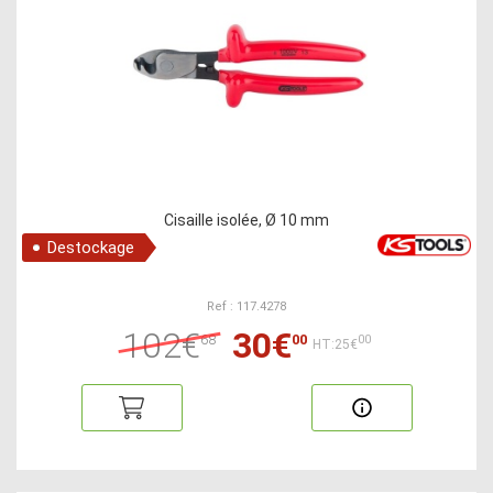
Cisaille isolée, Ø 10 mm
Destockage
Ref : 117.4278
102€
30€
68
00
00
HT:25€