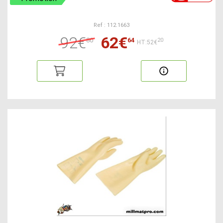
Ref : 112.1663
92€
62€
80
64
20
HT:52€