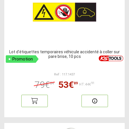
Lot d'étiquettes temporaires véhicule accidenté à coller sur
pare brise, 10 pcs
Promotion
Ref : 117.1437
79€
53€
84
89
91
HT:44€