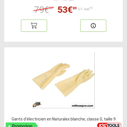
79€
53€
84
89
91
HT:44€
Gants d'électricien en Naturalex blanche, classe 0, taille 9
Promotion