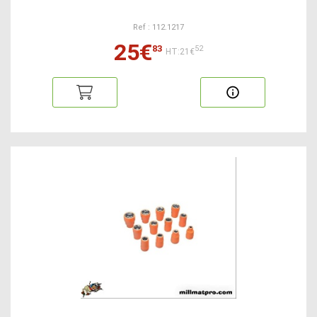
Ref : 112.1217
25€
83
52
HT:21€