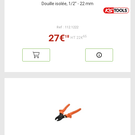
Douille isolée, 1/2'' - 22 mm
Ref : 112.1222
27€
18
65
HT:22€