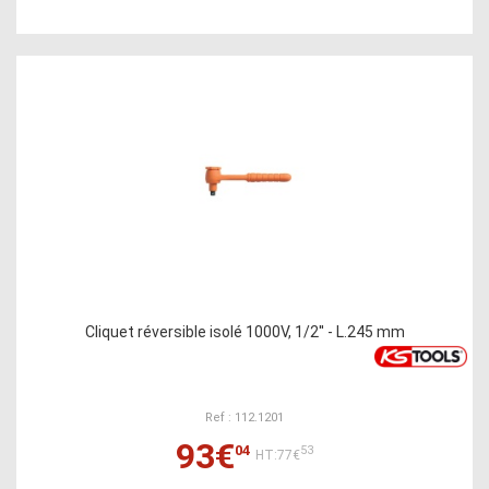
Cliquet réversible isolé 1000V, 1/2'' - L.245 mm
Ref : 112.1201
93€
04
53
HT:77€