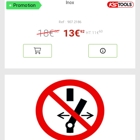
Inox
Promotion
Ref : 907.2186
18€
13€
56
92
60
HT:11€