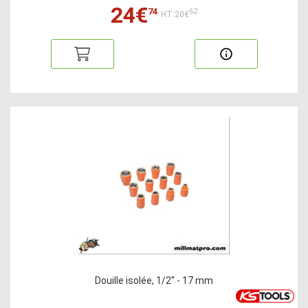
24€
74
62
HT:20€
Douille isolée, 1/2'' - 17 mm