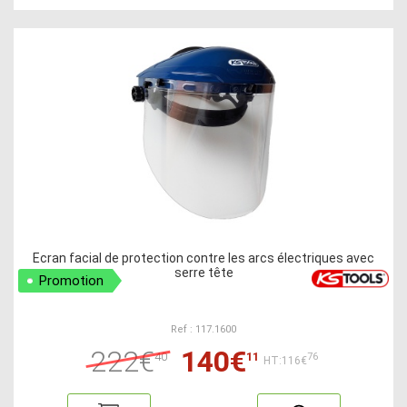
Ecran facial de protection contre les arcs électriques avec
serre tête
Promotion
Ref : 117.1600
222€
140€
40
11
76
HT:116€