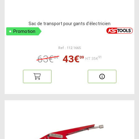
Sac de transport pour gants d'électricien
Promotion
Ref : 112.1665
63€
43€
84
09
91
HT:35€