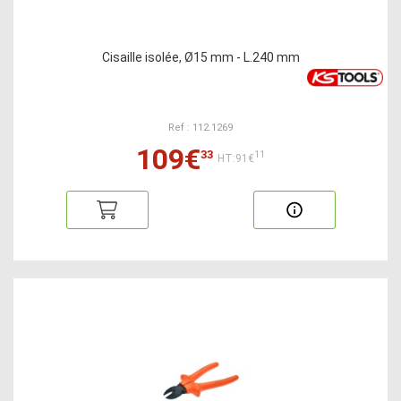
Cisaille isolée, Ø15 mm - L.240 mm
Ref : 112.1269
109€
33
11
HT:91€