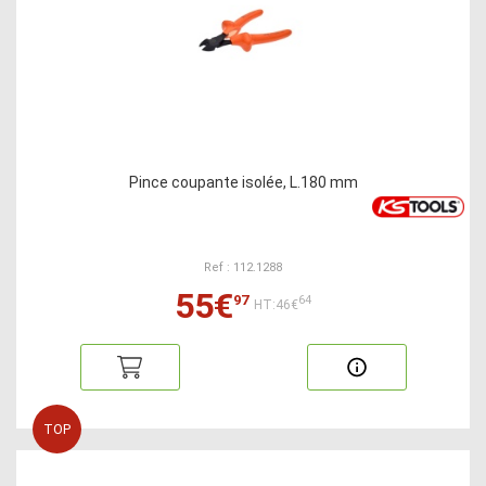
Pince coupante isolée, L.180 mm
Ref : 112.1288
55€
97
64
HT:46€
TOP