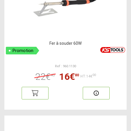
Fer à souder 60W
Promotion
Ref : 960.1130
22€
16€
40
80
00
HT:14€