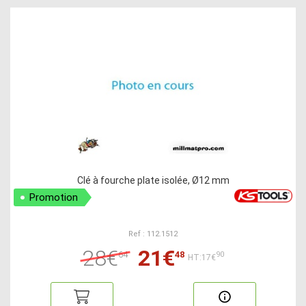
Clé à fourche plate isolée, Ø12 mm
Promotion
Ref : 112.1512
28€
21€
64
48
90
HT:17€