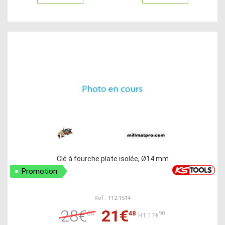
Clé à fourche plate isolée, Ø14 mm
Promotion
Ref : 112.1514
28€
21€
64
48
90
HT:17€