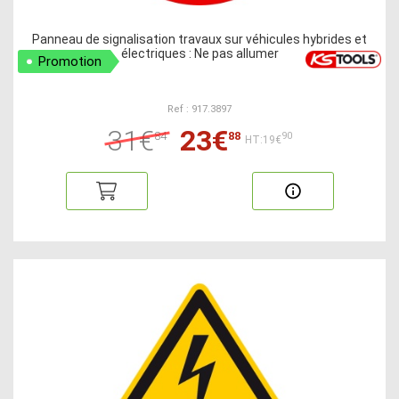
Panneau de signalisation travaux sur véhicules hybrides et
électriques : Ne pas allumer
Promotion
Ref : 917.3897
31€
23€
84
88
90
HT:19€