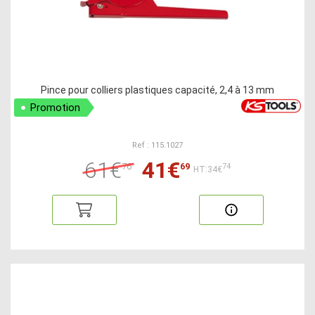
Pince pour colliers plastiques capacité, 2,4 à 13 mm
Promotion
Ref : 115.1027
61€
41€
76
69
74
HT:34€