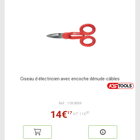
Ciseau d électricien avec encoche dénude-câbles
Ref : 118.0059
14€
17
81
HT:11€