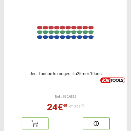
Jeu d'aimants rouges dia25mm 10pcs
Ref : 860.0882
24€
40
33
HT:20€