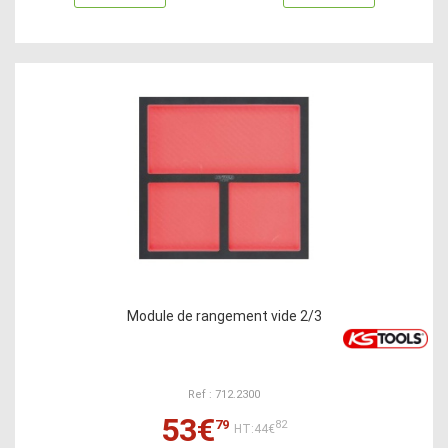
Module de rangement vide 2/3
Ref : 712.2300
53€
79
82
HT:44€