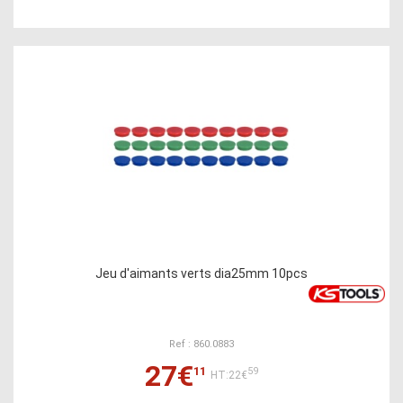
Jeu d'aimants verts dia25mm 10pcs
Ref : 860.0883
27€
11
59
HT:22€