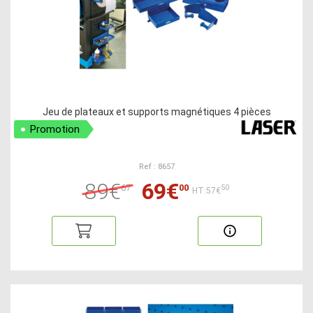
Jeu de plateaux et supports magnétiques 4 pièces
Promotion
Ref : 8657
89€
69€
67
00
50
HT:57€