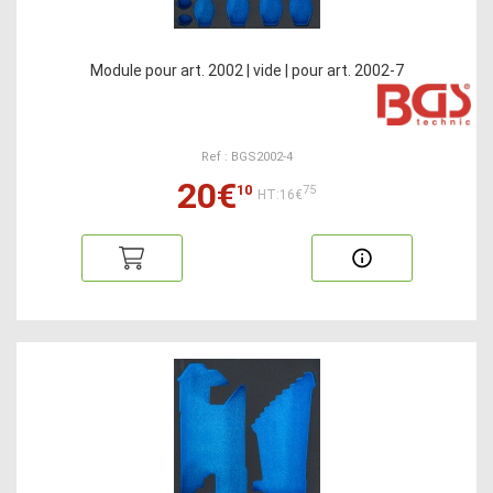
Module pour art. 2002 | vide | pour art. 2002-7
Ref : BGS2002-4
20€
10
75
HT:16€