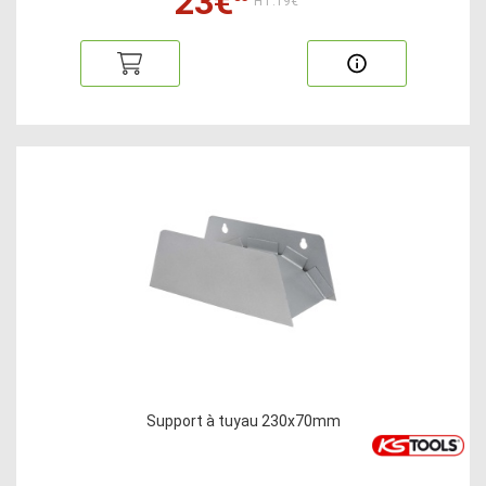
23€
HT:19€
Support à tuyau 230x70mm