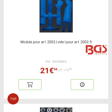
Module pour art. 2002 | vide | pour art. 2002-9
Ref : BGS2002-6
21€
54
95
HT:17€
TOP