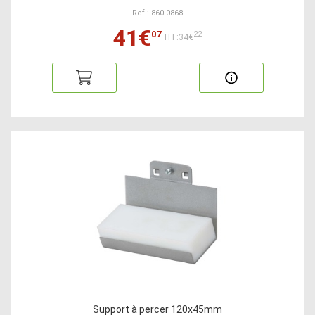
Ref : 860.0868
41€
07
22
HT:34€
Support à percer 120x45mm