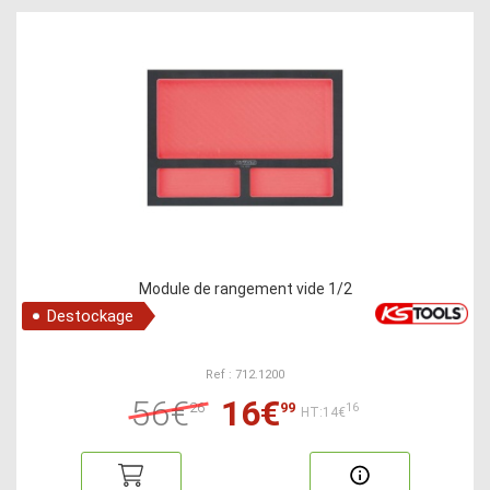
Module de rangement vide 1/2
Destockage
Ref : 712.1200
56€
16€
26
99
16
HT:14€