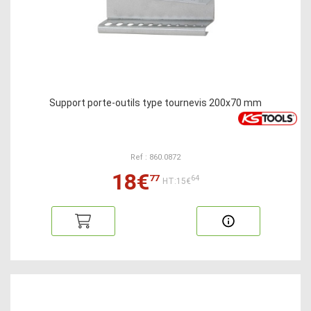
Support porte-outils type tournevis 200x70 mm
Ref : 860.0872
18€
77
64
HT:15€