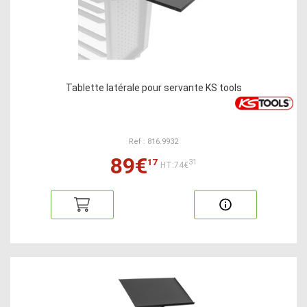
Tablette latérale pour servante KS tools
Ref : 816.9932
89€
17
31
HT:74€