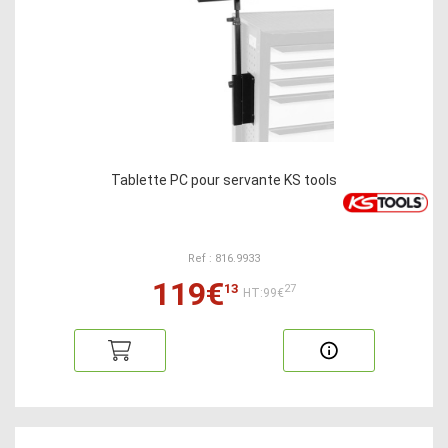
Tablette PC pour servante KS tools
Ref : 816.9933
119€
13
27
HT:99€