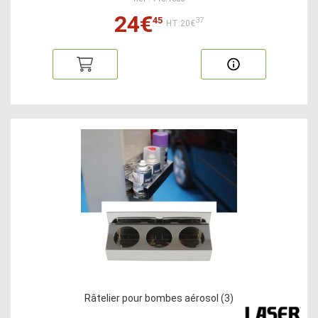
24€
45
37
HT:20€
Râtelier pour bombes aérosol (3)