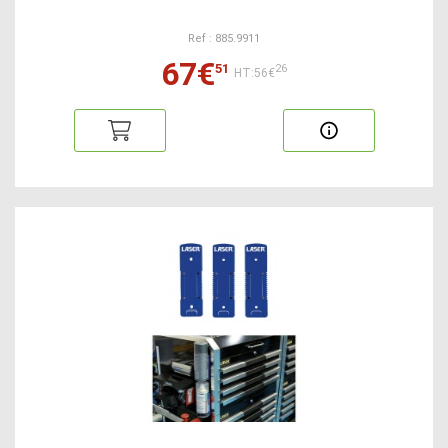
Ref : 885.9911
67€
51
26
HT:56€