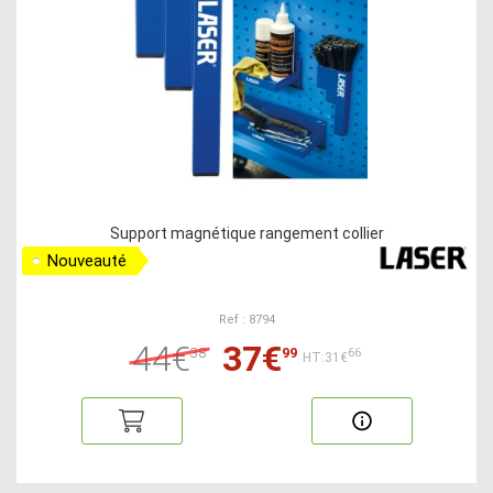
Support magnétique rangement collier
Nouveauté
Ref : 8794
44€
37€
38
99
66
HT:31€