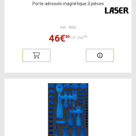
Porte-aérosols magnétique 3 pièces
Ref : 9025
46€
80
00
HT:39€