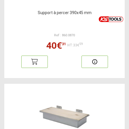
Support à percer 390x45 mm
Ref : 860.0870
40€
31
59
HT:33€