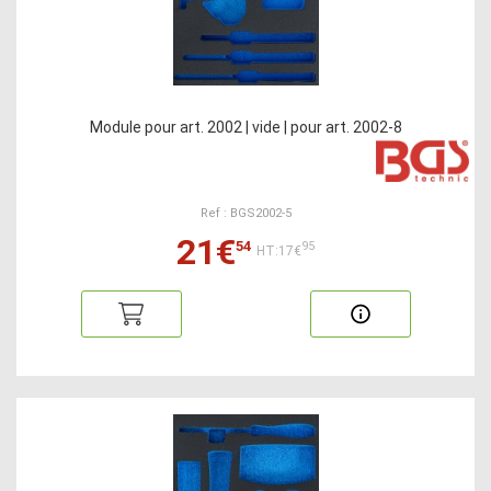
Module pour art. 2002 | vide | pour art. 2002-8
Ref : BGS2002-5
21€
54
95
HT:17€