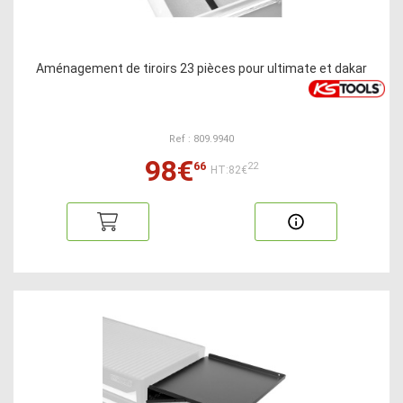
Aménagement de tiroirs 23 pièces pour ultimate et dakar
Ref : 809.9940
98€
66
22
HT:82€