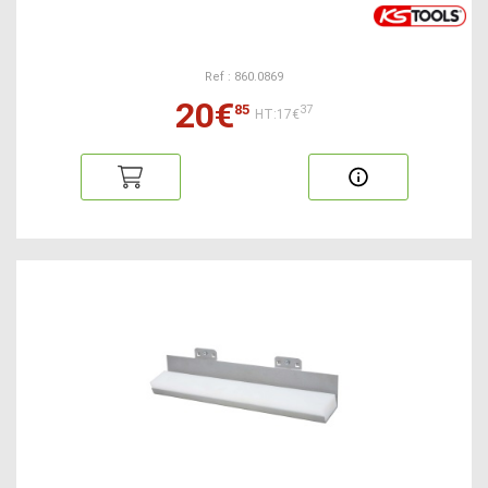
Ref : 860.0869
20€
85
37
HT:17€