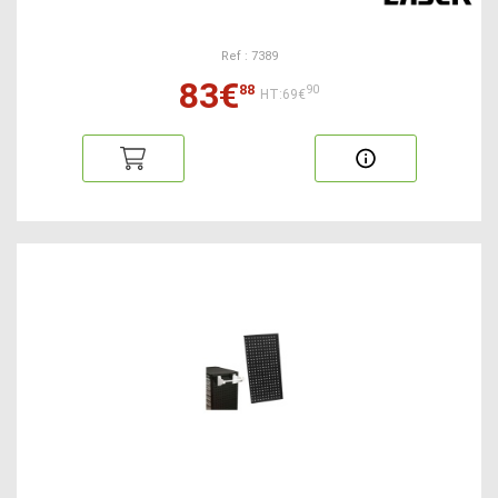
Ref : 7389
83€
88
90
HT:69€