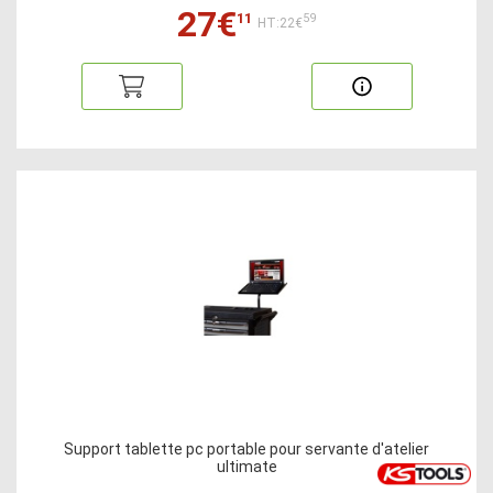
27€
11
59
HT:22€
Support tablette pc portable pour servante d'atelier
ultimate