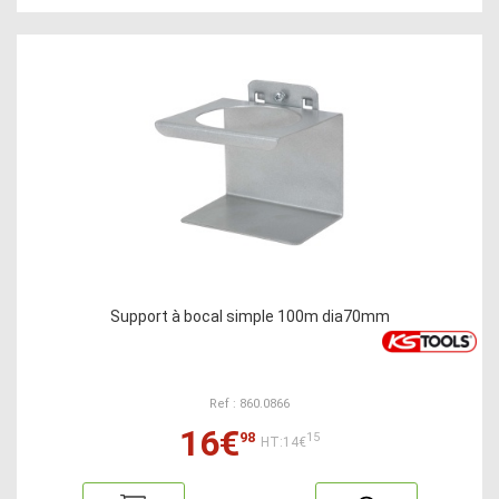
Support à bocal simple 100m dia70mm
Ref : 860.0866
16€
98
15
HT:14€