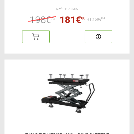
Ref : 117.0205
198€
181€
72
00
83
HT:150€