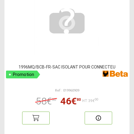
1996MQ/BCB-FR-SAC ISOLANT POUR CONNECTEU
Promotion
Ref : 019960909
58€
46€
50
80
00
HT:39€