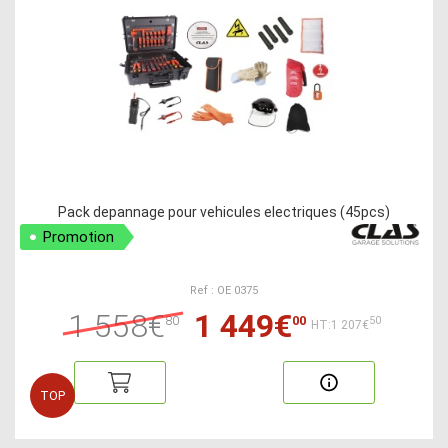
Pack depannage pour vehicules electriques (45pcs)
Promotion
Ref : OE 0375
1 558€
1 449€
80
00
50
HT:1 207€
TOP