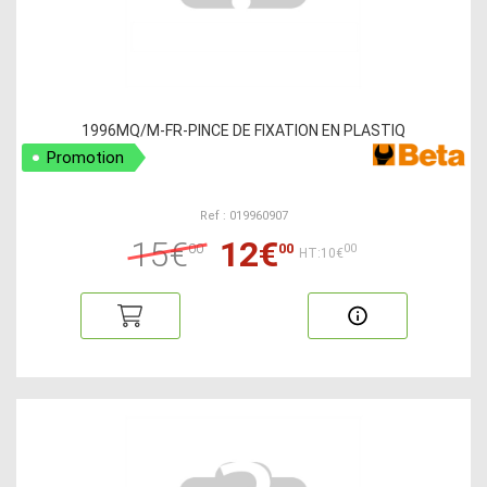
1996MQ/M-FR-PINCE DE FIXATION EN PLASTIQ
Promotion
Ref : 019960907
15€
12€
00
00
00
HT:10€