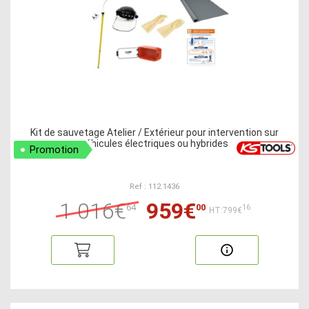
Kit de sauvetage Atelier / Extérieur pour intervention sur
véhicules électriques ou hybrides
Promotion
Ref : 112.1436
1 016€
959€
64
00
16
HT:799€