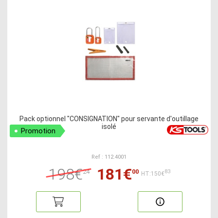
Pack optionnel "CONSIGNATION" pour servante d'outillage
isolé
Promotion
Ref : 112.4001
198€
181€
24
00
83
HT:150€