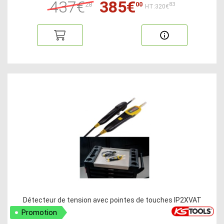
437€
385€
28
00
83
HT:320€
Détecteur de tension avec pointes de touches IP2XVAT
Promotion