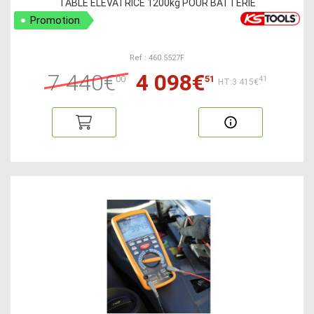
TABLE ELEVATRICE 1200kg POUR BATTERIE
Promotion
Ref : 460.5527F
7 440€
4 098€
00
51
41
HT:3 415€