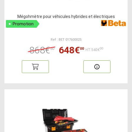
Mégohmètre pour véhicules hybrides et électriques
Promotion
Ref : BET 017600025
868€
648€
50
00
00
HT:540€