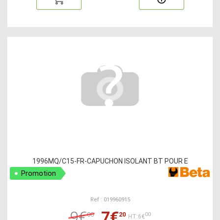
1996MQ/C15-FR-CAPUCHON ISOLANT BT POUR E
Promotion
Ref : 019960915
9€
7€
00
20
00
HT:6€