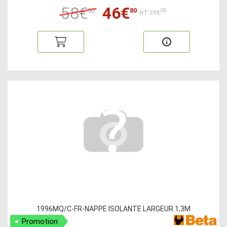
58€
46€
50
80
00
HT:39€
1996MQ/C-FR-NAPPE ISOLANTE LARGEUR 1,3M
Promotion