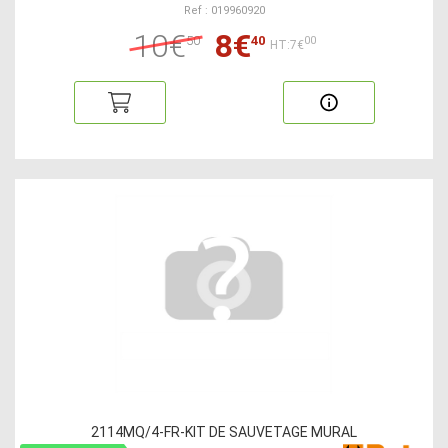
Ref : 019960920
10€
8€
50
40
00
HT:7€
2114MQ/4-FR-KIT DE SAUVETAGE MURAL