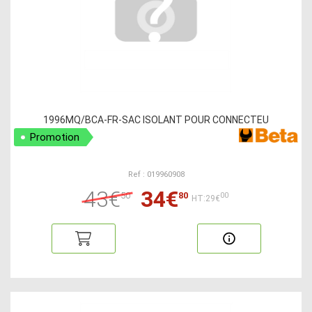
1996MQ/BCA-FR-SAC ISOLANT POUR CONNECTEU
Promotion
Ref : 019960908
43€
34€
50
80
00
HT:29€