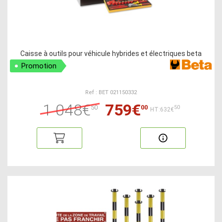
Caisse à outils pour véhicule hybrides et électriques beta
Promotion
Ref : BET 021150332
1 048€
759€
50
00
50
HT:632€