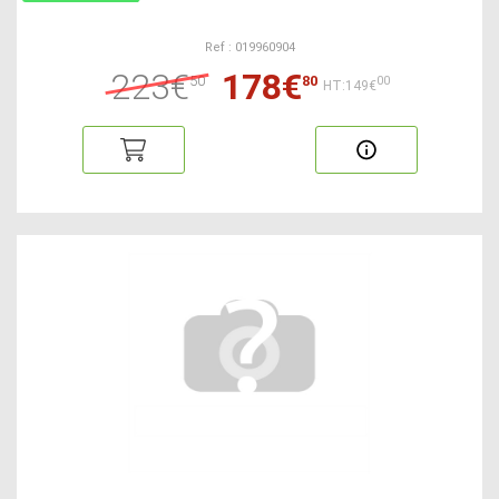
Ref : 019960904
223€
178€
50
80
00
HT:149€