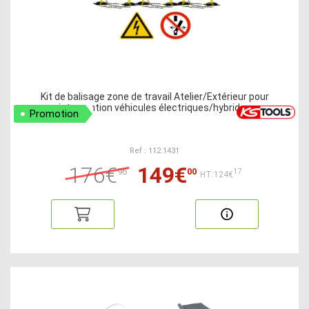
Kit de balisage zone de travail Atelier/Extérieur pour
intervention véhicules électriques/hybrides
Promotion
Ref : 112.1431
176€
149€
96
00
17
HT:124€