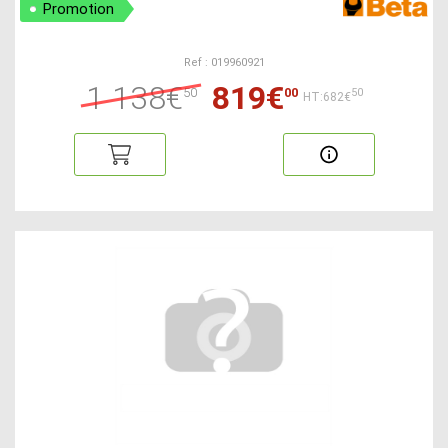
Promotion
Ref : 019960921
1 138€
819€
50
00
50
HT:682€