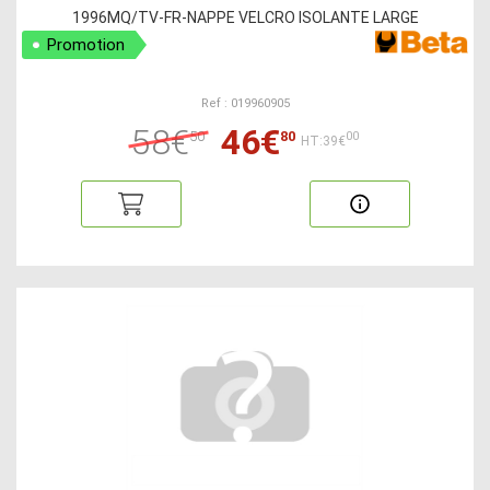
1996MQ/TV-FR-NAPPE VELCRO ISOLANTE LARGE
Promotion
Ref : 019960905
58€
46€
50
80
00
HT:39€