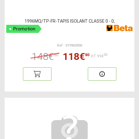
1996MQ/TP-FR-TAPIS ISOLANT CLASSE 0 - 0,
Promotion
Ref : 019960906
148€
118€
50
80
00
HT:99€