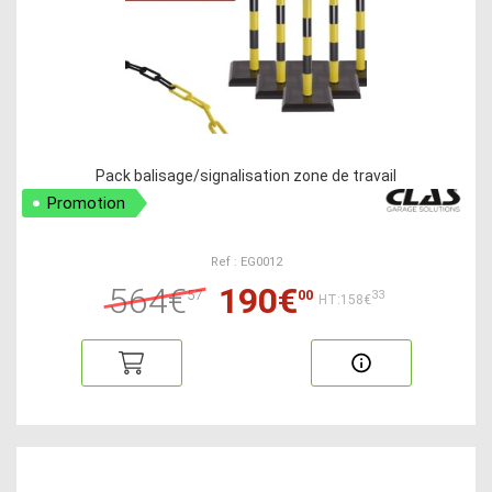
Pack balisage/signalisation zone de travail
Promotion
Ref : EG0012
564€
190€
57
00
33
HT:158€