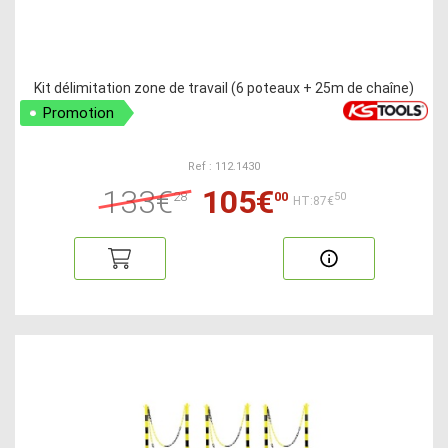
Kit délimitation zone de travail (6 poteaux + 25m de chaîne)
Promotion
Ref : 112.1430
133€
105€
28
00
50
HT:87€