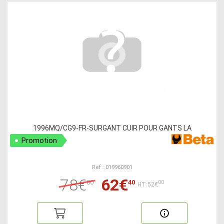
1996MQ/CG9-FR-SURGANT CUIR POUR GANTS LA
Promotion
Ref : 019960901
78€
62€
00
40
00
HT:52€