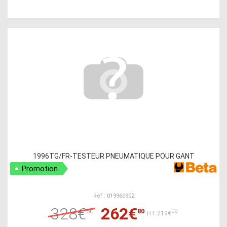
1996TG/FR-TESTEUR PNEUMATIQUE POUR GANT
Promotion
Ref : 019960902
328€
262€
50
80
00
HT:219€