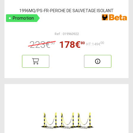
1996MQ/PS-FR-PERCHE DE SAUVETAGE ISOLANT
Promotion
Ref : 019960922
223€
178€
50
80
00
HT:149€