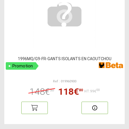
1996MQ/G9-FR-GANTS ISOLANTS EN CAOUTCHOU
Promotion
Ref : 019960900
148€
118€
50
80
00
HT:99€