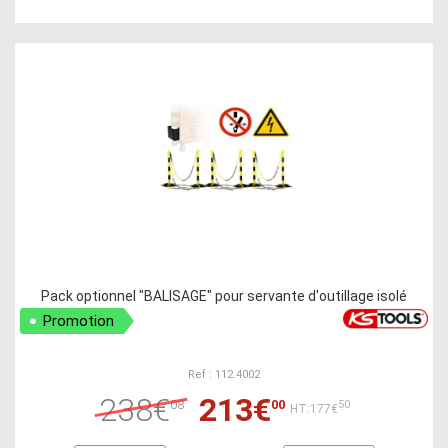
Pack optionnel "BALISAGE" pour servante d'outillage isolé
Promotion
Ref : 112.4002
238€
213€
08
00
50
HT:177€