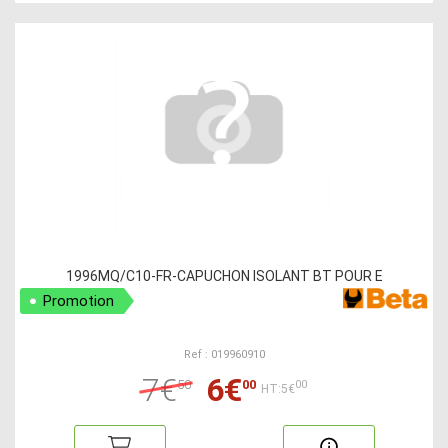
1996MQ/C10-FR-CAPUCHON ISOLANT BT POUR E
Promotion
Ref : 019960910
7€
6€
50
00
00
HT:5€