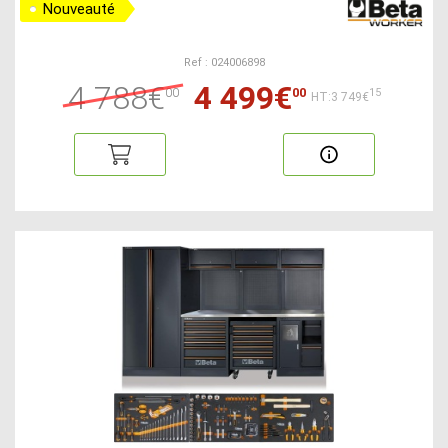
Nouveauté
Ref : 024006898
4 788€
4 499€
00
00
15
HT:3 749€