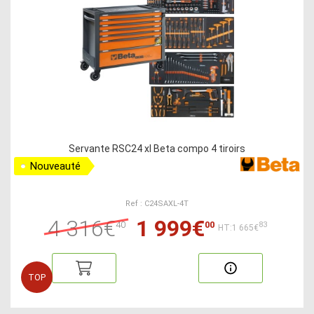
Servante RSC24 xl Beta compo 4 tiroirs
Nouveauté
Ref : C24SAXL-4T
4 316€
1 999€
40
00
83
HT:1 665€
TOP