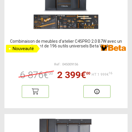
Combinaison de meubles d'atelier C45PRO 2.0 B7W avec un
assortiment de 196 outils universels Beta Worker
Nouveauté
Ref : 045009156
6 876€
2 399€
00
00
16
HT:1 999€