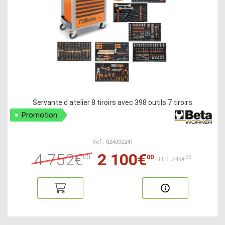
Servante d atelier 8 tiroirs avec 398 outils 7 tiroirs
Promotion
Ref : 024002241
4 752€
2 100€
00
00
99
HT:1 749€