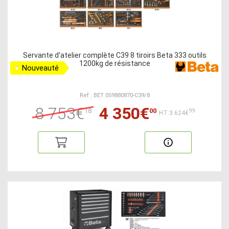
Servante d'atelier complète C39 8 tiroirs Beta 333 outils
1200kg de résistance
Nouveauté
Ref : BET 059880870-C39/8
8 753€
4 350€
18
00
99
HT:3 624€