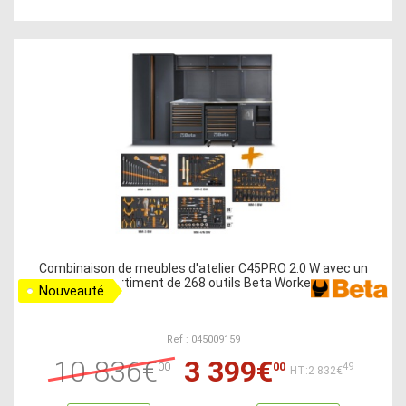
Combinaison de meubles d'atelier C45PRO 2.0 W avec un
assortiment de 268 outils Beta Worker
Nouveauté
Ref : 045009159
10 836€
3 399€
00
00
49
HT:2 832€