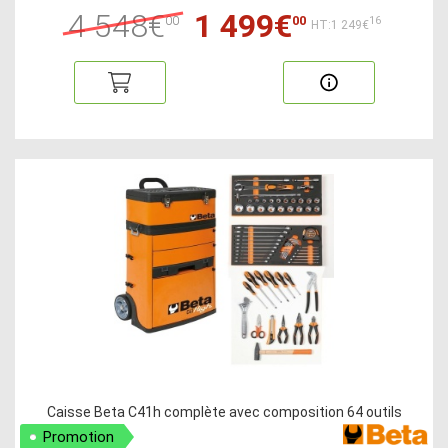
4 548€
1 499€
00
00
16
HT:1 249€
Caisse Beta C41h complète avec composition 64 outils
Promotion