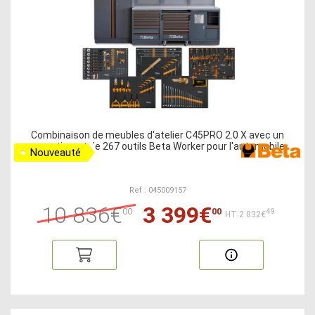
Combinaison de meubles d'atelier C45PRO 2.0 X avec un
assortiment de 267 outils Beta Worker pour l'automobile
Nouveauté
Ref : 045009157
10 836€
3 399€
00
00
49
HT:2 832€