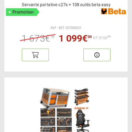
Servante portative c27s + 108 outils beta easy
Promotion
Ref : BET 027000221
1 673€
1 099€
78
00
83
HT:915€