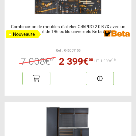
Combinaison de meubles d'atelier C45PRO 2.0 B7X avec un
assortiment de 196 outils universels Beta Worker
Nouveauté
Ref : 045009155
7 008€
2 399€
00
00
16
HT:1 999€