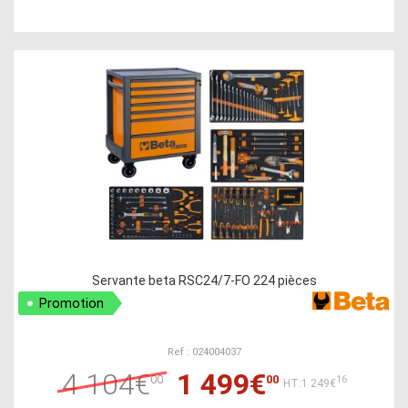
Servante beta RSC24/7-FO 224 pièces
Promotion
Ref : 024004037
4 104€
1 499€
00
00
16
HT:1 249€