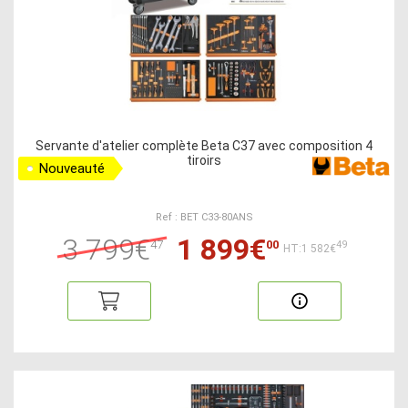
Servante d'atelier complète Beta C37 avec composition 4
tiroirs
Nouveauté
Ref : BET C33-80ANS
3 799€
1 899€
47
00
49
HT:1 582€