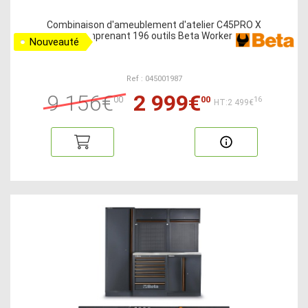
Combinaison d'ameublement d'atelier C45PRO X
comprenant 196 outils Beta Worker
Nouveauté
Ref : 045001987
9 156€
2 999€
00
00
16
HT:2 499€