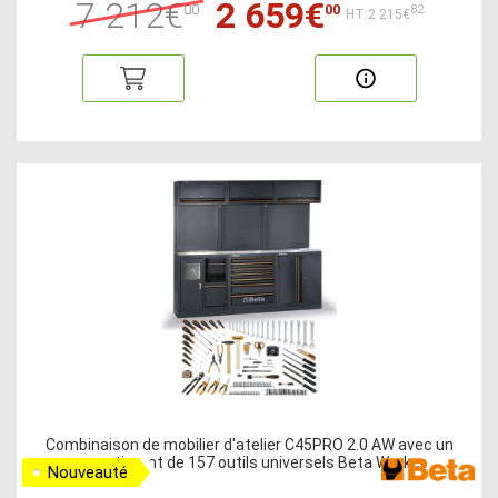
7 212€
2 659€
00
00
82
HT:2 215€
Combinaison de mobilier d'atelier C45PRO 2.0 AW avec un
assortiment de 157 outils universels Beta Worker
Nouveauté