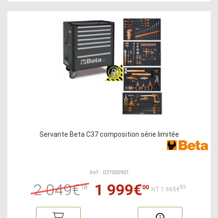
Servante Beta C37 composition série limitée
Ref : 037000901
2 049€
1 999€
18
00
83
HT:1 665€