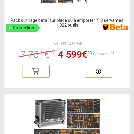
Pack outillage beta "sur place ou à emporter ?" 2 servantes
+ 322 outils
Promotion
Ref : BET C28SPAE
7 751€
4 599€
00
00
48
HT:3 832€