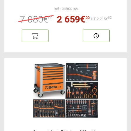
Ref : 045009168
7 080€
2 659€
00
00
82
HT:2 215€