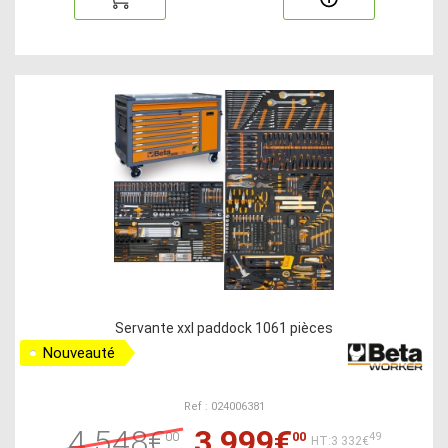
Servante xxl paddock 1061 pièces
Nouveauté
Ref : 024006381
4 548€
3 999€
00
00
49
HT:3 332€