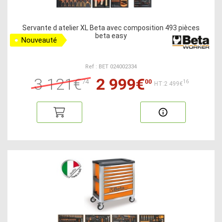
Servante d atelier XL Beta avec composition 493 pièces
beta easy
Nouveauté
Ref : BET 024002334
3 121€
2 999€
74
00
16
HT:2 499€