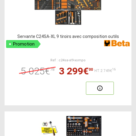
Servante C24SA-XL 9 tiroirs avec composition outils
Promotion
Ref : c24sa-xl9-xompo
5 025€
3 299€
78
00
16
HT:2 749€