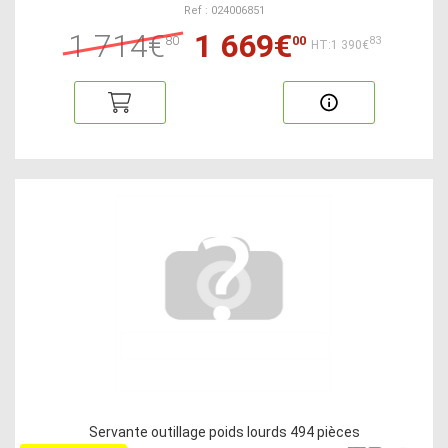
Ref : 024006851
1 714€
1 669€
80
00
83
HT:1 390€
Servante outillage poids lourds 494 pièces