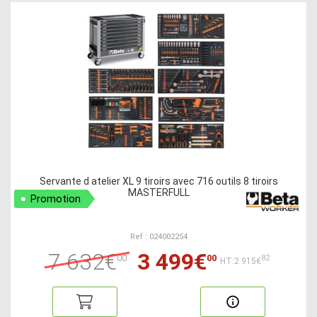
Servante d atelier XL 9 tiroirs avec 716 outils 8 tiroirs
MASTERFULL
Promotion
Ref : 024002254
7 632€
3 499€
00
00
82
HT:2 915€