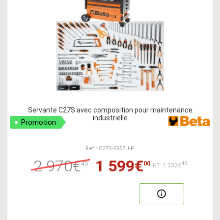
Servante C27S avec composition pour maintenance
industrielle
Promotion
Ref : C27S-5957U-P
2 970€
1 599€
45
00
49
HT:1 332€