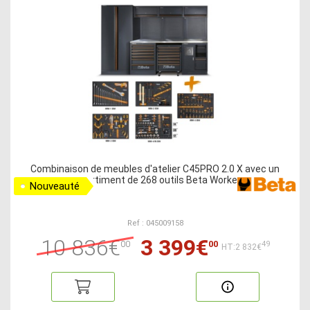
Combinaison de meubles d'atelier C45PRO 2.0 X avec un
assortiment de 268 outils Beta Worker
Nouveauté
Ref : 045009158
10 836€
3 399€
00
00
49
HT:2 832€