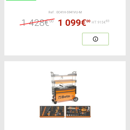
Ref : 0C41H-5941VU-M
1 428€
1 099€
00
00
83
HT:915€