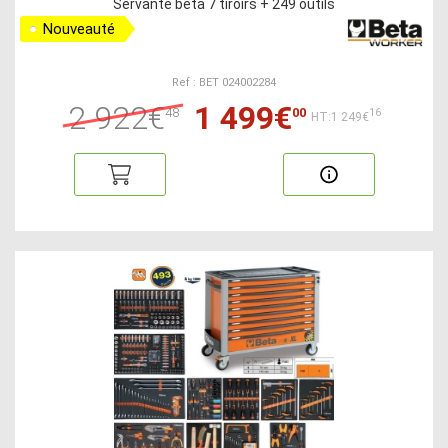
Servante beta 7 tiroirs + 249 outils
Nouveauté
Ref : BET 024002284
2 922€
1 499€
48
00
16
HT:1 249€