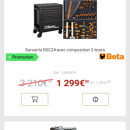
Servante RSC24 avec composition 3 tiroirs
Promotion
Ref : C24SN/91
3 210€
1 299€
00
00
50
HT:1 082€