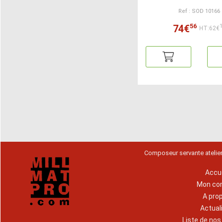
Ref : SOD 10166
56
74€
HT:62€
Composeur servante atelie
Accue
Mon co
A pro
Actual
Liste de no