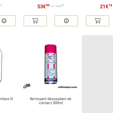
90
18
53€
21€
64
92
HT:44€
ntiere 5l
Nettoyant désoxydant de
contact 300ml