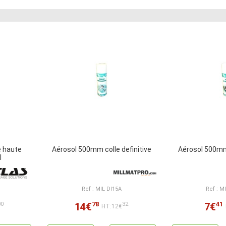
e haute
Aérosol 500mm colle definitive
Aérosol 500mm
l
Ref : MIL DI15A
Ref : M
78
41
14€
7€
00
32
HT:12€