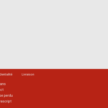
dentialité
Livraison
lans
act
se perdu
vascript