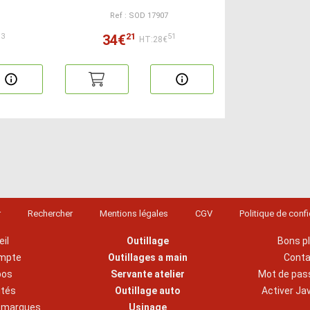
Ref : SOD 17907
21
34€
13
51
HT:28€
r
Rechercher
Mentions légales
CGV
Politique de confi
il
Outillage
Bons p
mpte
Outillages a main
Cont
pos
Servante atelier
Mot de pas
ités
Outillage auto
Activer Ja
s marques
Usinage