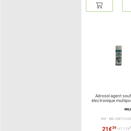
Aérosol agent souf
électronique multipo
Ref : MIL DN17J/G
39
21€
HT:17€