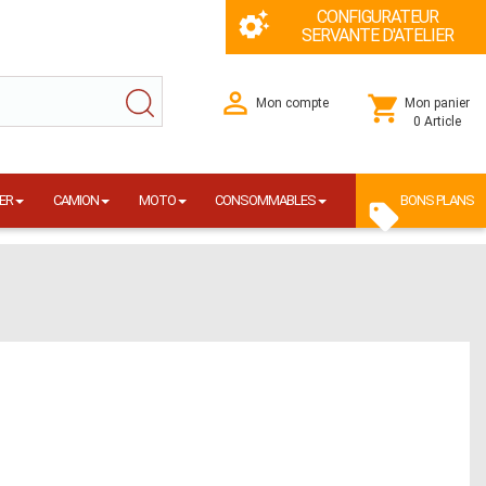
CONFIGURATEUR
SERVANTE D'ATELIER
Mon compte
Mon panier
0 Article
ER
CAMION
MOTO
CONSOMMABLES
BONS PLANS