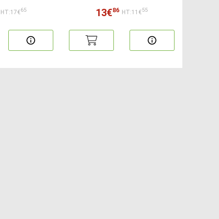
86
13€
65
55
HT:17€
HT:11€