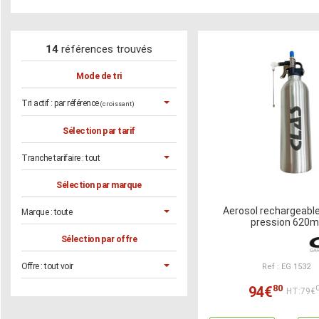
14
références trouvés
Mode de tri
Tri actif :
par référence
(croissant)
Sélection par tarif
Tranche tarifaire :
tout
Sélection par marque
Aerosol rechargeabl
Marque :
toute
pression 620m
Sélection par offre
Offre :
tout voir
Ref : EG 1532
80
94€
HT:79€