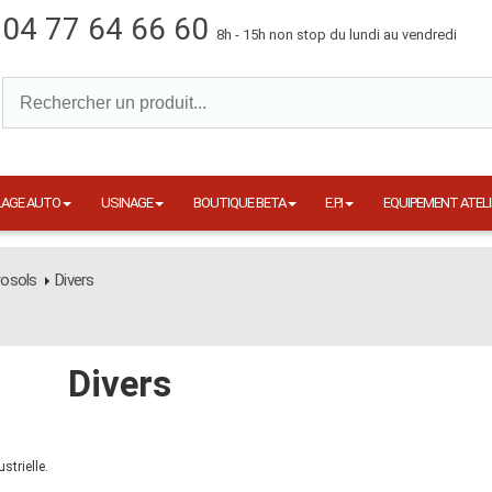
04 77 64 66 60
8h - 15h non stop du lundi au vendredi
LAGE AUTO
USINAGE
BOUTIQUE BETA
E.P.I
EQUIPEMENT ATELI
osols
Divers
Divers
strielle.