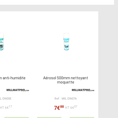
 anti-humidite
Aérosol 500mm nettoyant
moquette
IL DN05E
Ref : MIL DN07A
88
7€
17
57
HT:6€
HT:6€