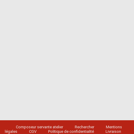
Composeur servante atelier
Rechercher
Mentions
légales
CGV
Politique de confidentialité
Livraison