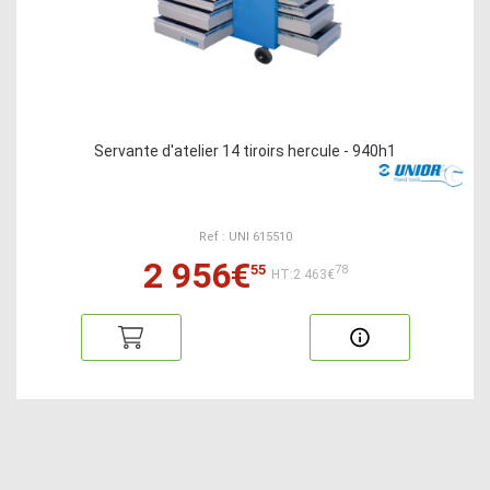
Servante d'atelier 14 tiroirs hercule - 940h1
Ref : UNI 615510
2 956€
55
78
HT:2 463€