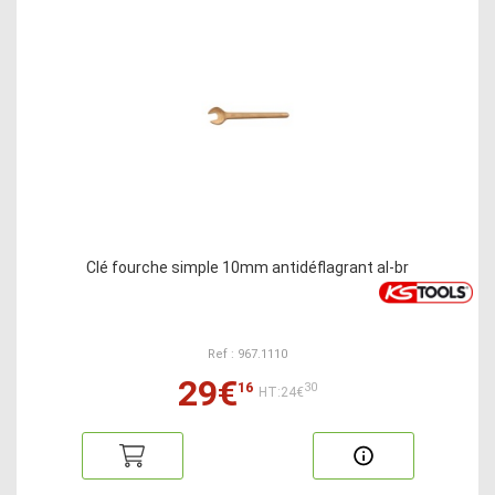
Clé fourche simple 10mm antidéflagrant al-br
Ref : 967.1110
29€
16
30
HT:24€