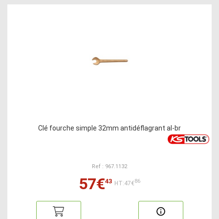
Clé fourche simple 32mm antidéflagrant al-br
Ref : 967.1132
57€
43
86
HT:47€