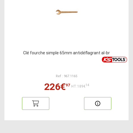
Clé fourche simple 65mm antidéflagrant al-br
Ref : 967.1165
226€
97
14
HT:189€