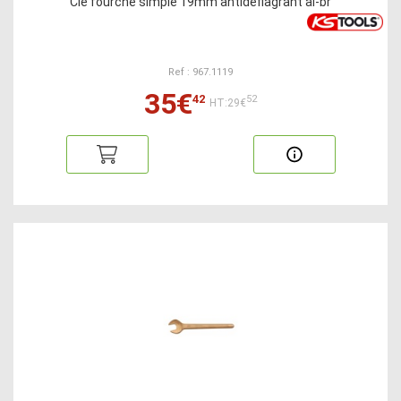
Clé fourche simple 19mm antidéflagrant al-br
Ref : 967.1119
35€
42
52
HT:29€