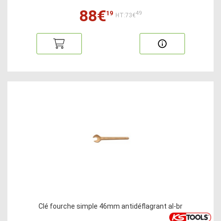
88€
19
49
HT:73€
Clé fourche simple 46mm antidéflagrant al-br