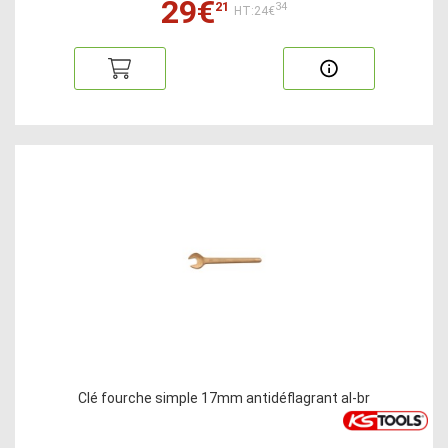
29€
21
34
HT:24€
Clé fourche simple 17mm antidéflagrant al-br