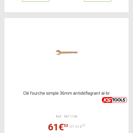
Clé fourche simple 36mm antidéflagrant al-br
Ref : 967.1136
61€
52
27
HT:51€