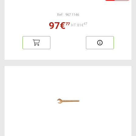
Ref : 967.1146
97€
77
47
HT:81€