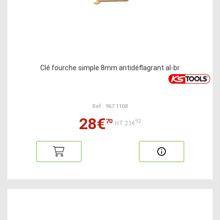
Clé fourche simple 8mm antidéflagrant al-br
Ref : 967.1108
28€
70
92
HT:23€