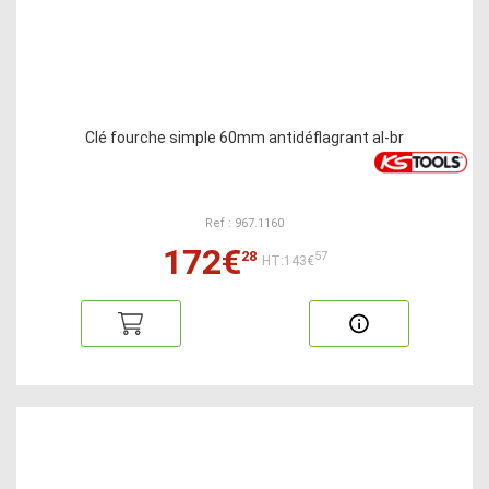
Clé fourche simple 60mm antidéflagrant al-br
Ref : 967.1160
172€
28
57
HT:143€