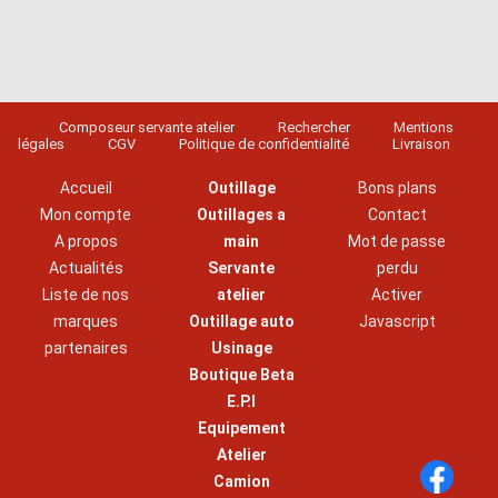
Composeur servante atelier
Rechercher
Mentions
légales
CGV
Politique de confidentialité
Livraison
Accueil
Outillage
Bons plans
Mon compte
Outillages a
Contact
A propos
main
Mot de passe
Actualités
Servante
perdu
Liste de nos
atelier
Activer
marques
Outillage auto
Javascript
partenaires
Usinage
Boutique Beta
E.P.I
Equipement
Atelier
Camion