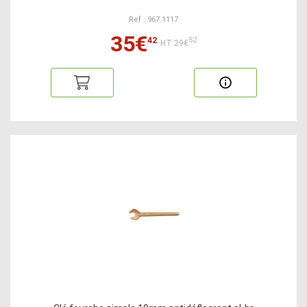
Ref : 967.1117
35€
42
52
HT:29€