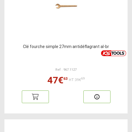
Clé fourche simple 27mm antidéflagrant al-br
Ref : 967.1127
47€
63
69
HT:39€