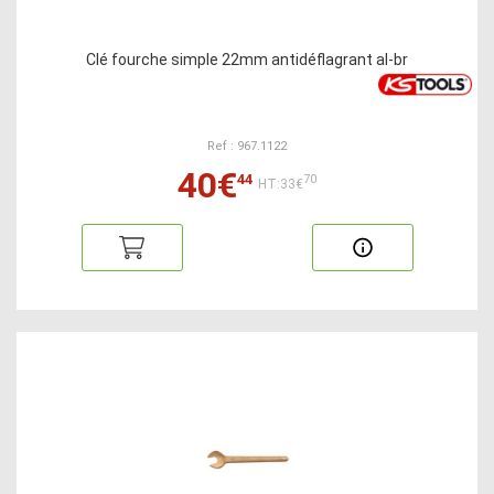
Clé fourche simple 22mm antidéflagrant al-br
Ref : 967.1122
40€
44
70
HT:33€