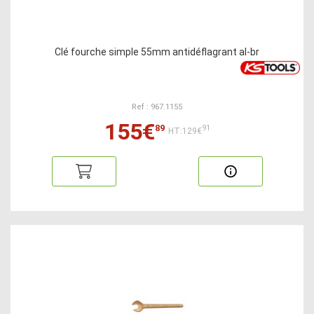
Clé fourche simple 55mm antidéflagrant al-br
Ref : 967.1155
155€
89
91
HT:129€