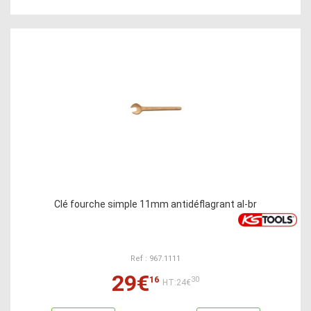
Clé fourche simple 11mm antidéflagrant al-br
Ref : 967.1111
29€
16
30
HT:24€