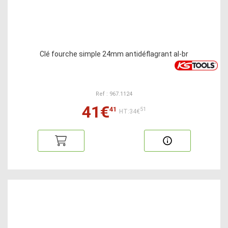
Clé fourche simple 24mm antidéflagrant al-br
Ref : 967.1124
41€
41
51
HT:34€