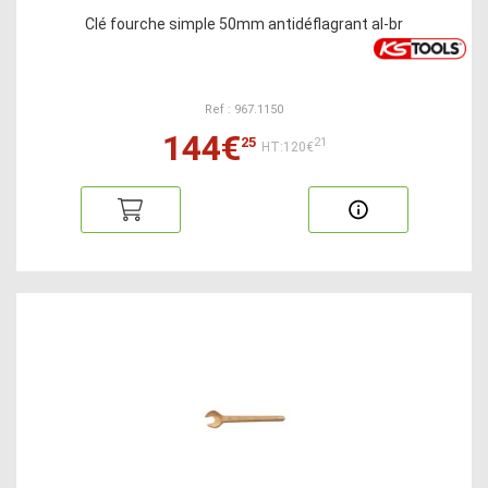
Clé fourche simple 50mm antidéflagrant al-br
Ref : 967.1150
144€
25
21
HT:120€