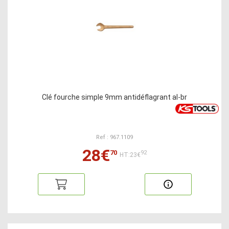
Clé fourche simple 9mm antidéflagrant al-br
Ref : 967.1109
28€
70
92
HT:23€