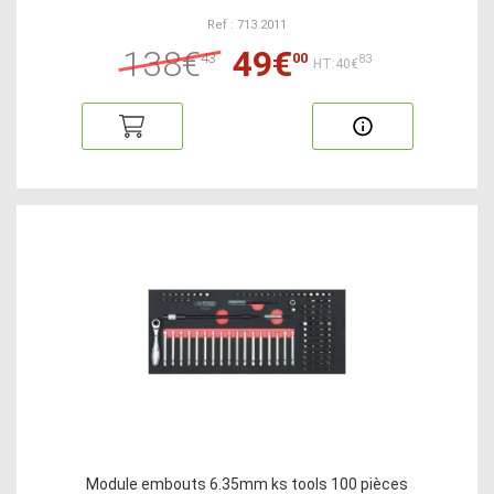
Ref : 713.2011
138€
49€
43
00
83
HT:40€
Module embouts 6.35mm ks tools 100 pièces