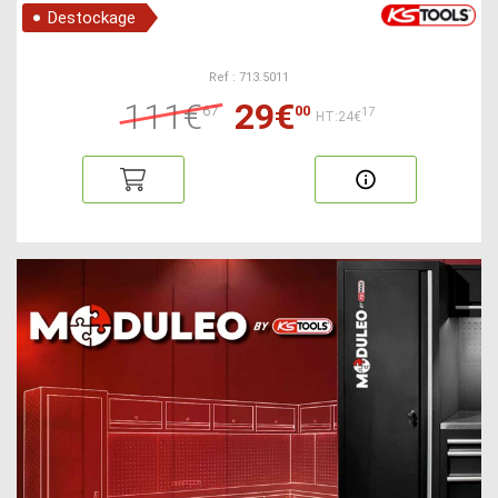
Destockage
Ref : 713.5011
111€
29€
67
00
17
HT:24€