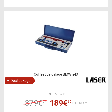
Coffret de calage BMW n43
Destockage
Ref : LAS 5739
379€
189€
07
60
00
HT:158€