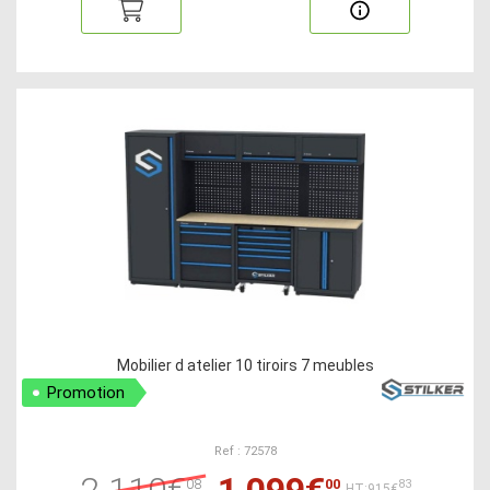
Mobilier d atelier 10 tiroirs 7 meubles
Promotion
Ref : 72578
2 110€
1 099€
08
00
83
HT:915€