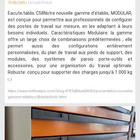
-
15/05/2025
Le Guide Produit
Eacute;tablis C58Notre nouvelle gamme d'établis, MODULAR,
est conçue pour permettre aux professionnels de configurer
des postes de travail sur mesure, en les adaptant à leurs
besoins individuels.. Caractéristiques Modulaire: la gamme
offre un large choix de combinaisons prédéterminées ; elle
permet aussi des configurations entièrement
personnalisées, du plan de travail aux pieds de support, des
modules, des systèmes de parois porte-outils et
accessoires, pour une organisation du travail optimale.
Robuste: conçu pour supporter des charges jusqu'à 1 000 kg
(...)
https://www.millmatpro.com/blog-vf7ETaBAu669GD2-presentation-nouvelle-
gamme-etablis-c58-beta-tools.html