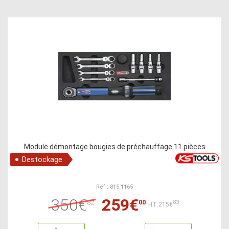
Module démontage bougies de préchauffage 11 pièces
Destockage
Ref : 815.1165
350€
259€
82
00
83
HT:215€