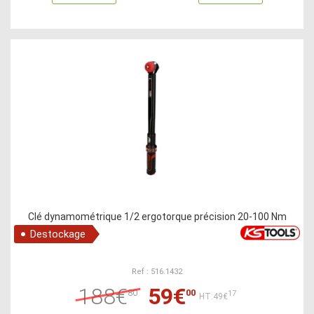
Clé dynamométrique 1/2 ergotorque précision 20-100 Nm
Destockage
Ref : 516.1432
188€
59€
80
00
17
HT:49€