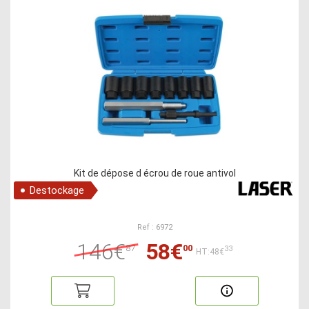
Kit de dépose d écrou de roue antivol
Destockage
Ref : 6972
146€
58€
87
00
33
HT:48€