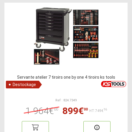
Servante atelier 7 tiroirs one by one 4 tiroirs ks tools
Destockage
Ref : 824.7349
1 964€
899€
00
00
16
HT:749€