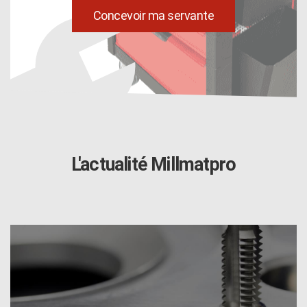
uild
Concevoir ma servante
L'actualité Millmatpro