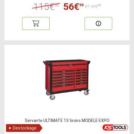
115€
56€
53
99
49
HT:47€
Servante ULTIMATE 13 tiroirs MODELE EXPO
Destockage