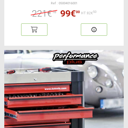
Ref : 05004016001
221€
99€
18
00
50
HT:82€