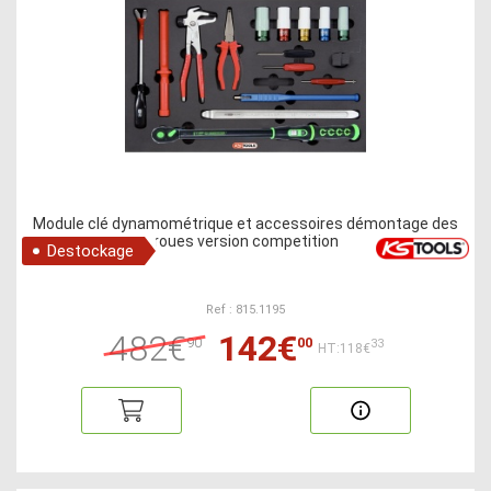
Module clé dynamométrique et accessoires démontage des
roues version competition
Destockage
Ref : 815.1195
482€
142€
90
00
33
HT:118€