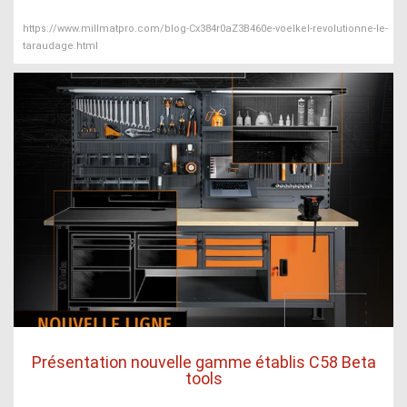
https://www.millmatpro.com/blog-Cx384r0aZ3B460e-voelkel-revolutionne-le-
taraudage.html
Présentation nouvelle gamme établis C58 Beta
tools