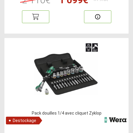
Pack douilles 1/4 avec cliquet Zyklop
Destockage