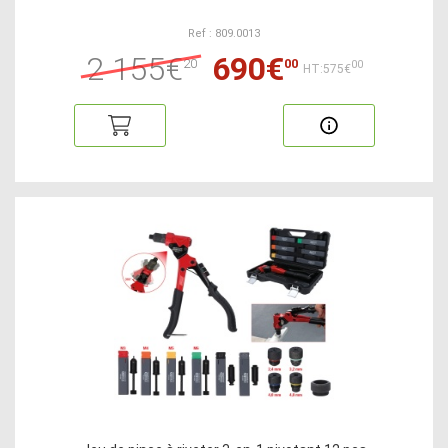
Ref : 809.0013
2 155€
690€
20
00
00
HT:575€