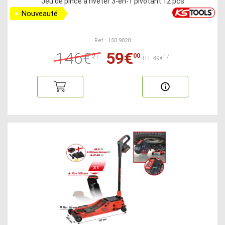
Jeu de pince à riveter 3-en-1 pivotant 12 pcs
Nouveauté
Ref : 150.9820
146€
59€
91
00
17
HT:49€