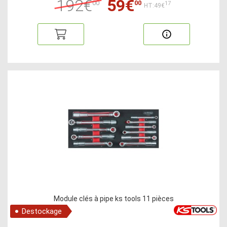
192€
59€
00
00
17
HT:49€
Module clés à pipe ks tools 11 pièces
Destockage