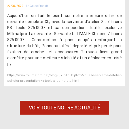
-
22/03/2022
Le Guide Produit
Aujourd’hui, on fait le point sur notre meilleure offre de
servante complète XL, avec la servante d’atelier XL 7 tiroirs
KS Tools 825.0007 et sa composition d’outils exclusive
Millmatpro. La servante : Servante ULTIMATE XL noire 7 tiroirs
825.0007 : Construction à pans coupés renforçant la
structure du bâti, Panneau latéral déporté et pré-percé pour
fixation de crochet et accessoires 2 roues fixes grand
diamètre pour une meilleure stabilité et un déplacement aisé
(...)
https://www.millmatpro.net/blog-ujY85EcI45j8Vm6-quelle-servante-datelier-
acheter-presentation-ks-tools-xl-complete.html
VOIR TOUTE NOTRE ACTUALITÉ