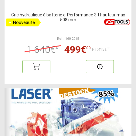
Cric hydraulique à batterie e-Performance 3 t hauteur max
508 mm
Nouveauté
Ref : 160.2015
1 640€
499€
41
00
83
HT:415€