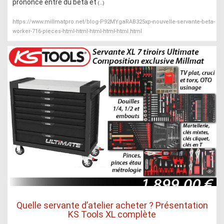
prononcé entre du beta et
(...)
https://www.millmatpro.net/blog-P92MYgaRAB325xp-nouvelle-servante-beta-
worker-716-pieces-html-html-html-html-html.html
Quelle servante d’atelier acheter ? Présentation
KS Tools XL complète