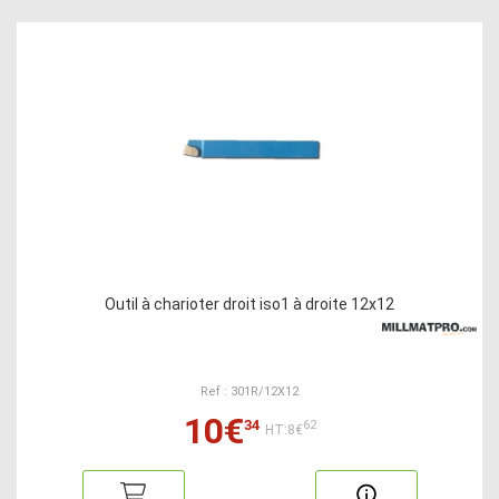
Outil à charioter droit iso1 à droite 12x12
Ref : 301R/12X12
10€
34
62
HT:8€