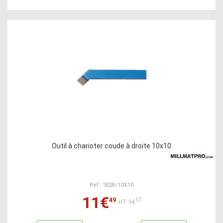
Outil à charioter coude à droite 10x10
Ref : 302R/10X10
11€
49
57
HT:9€