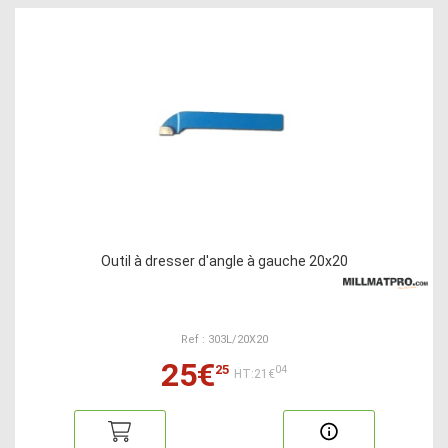
Outil à dresser d'angle à gauche 20x20
Ref : 303L/20X20
25€
25
04
HT:21€