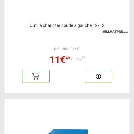
Outil à charioter coude à gauche 12x12
Ref : 302L/12X12
11€
49
57
HT:9€