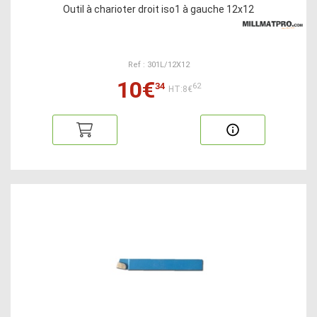
Outil à charioter droit iso1 à gauche 12x12
Ref : 301L/12X12
10€
34
62
HT:8€