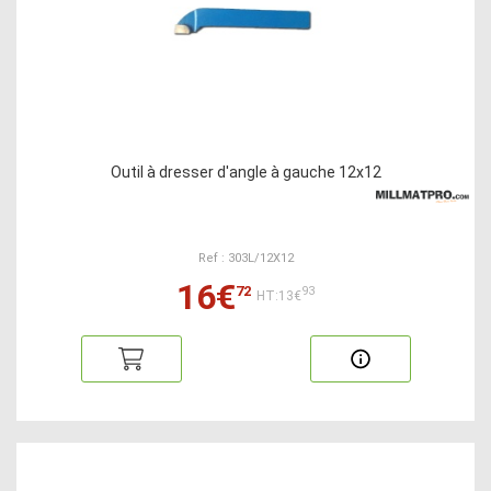
Outil à dresser d'angle à gauche 12x12
Ref : 303L/12X12
16€
72
93
HT:13€