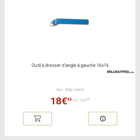
Outil à dresser d'angle à gauche 16x16
Ref : 303L/16X16
18€
83
69
HT:15€