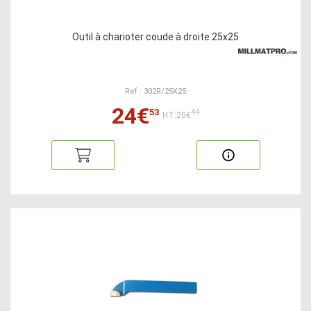
Outil à charioter coude à droite 25x25
Ref : 302R/25X25
24€
53
44
HT:20€