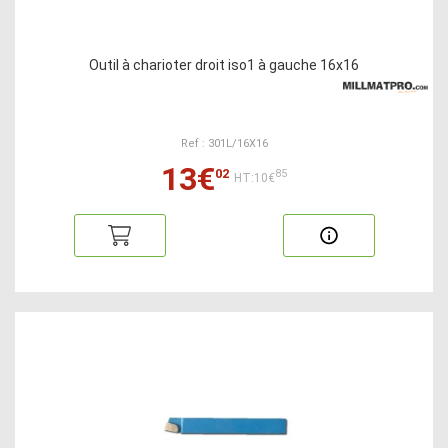
Outil à charioter droit iso1 à gauche 16x16
Ref : 301L/16X16
13€
02
85
HT:10€