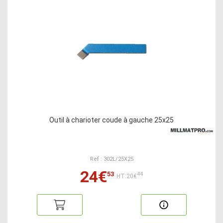
Outil à charioter coude à gauche 25x25
Ref : 302L/25X25
24€
53
44
HT:20€