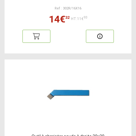
Ref : 302R/16X16
14€
32
93
HT:11€