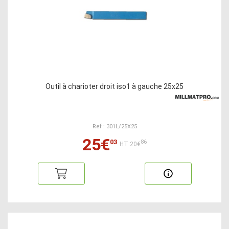
Outil à charioter droit iso1 à gauche 25x25
Ref : 301L/25X25
25€
03
86
HT:20€