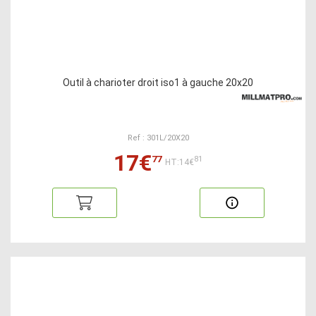
Outil à charioter droit iso1 à gauche 20x20
Ref : 301L/20X20
17€
77
81
HT:14€