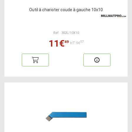
Outil à charioter coude à gauche 10x10
Ref : 302L/10X10
11€
49
57
HT:9€