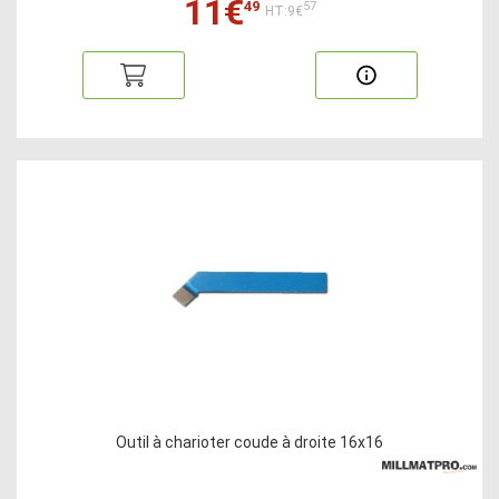
11€
49
57
HT:9€
Outil à charioter coude à droite 16x16