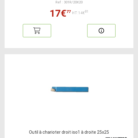
Ref : 301R/20X20
17€
77
81
HT:14€
Outil à charioter droit iso1 à droite 25x25