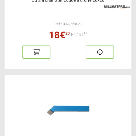
Outil à charioter coude à droite 20x20
Ref : 302R/20X20
18€
20
17
HT:15€