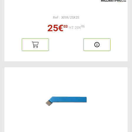
Ref : 301R/25X25
25€
03
86
HT:20€