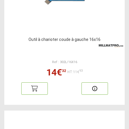
Outil à charioter coude à gauche 16x16
Ref : 302L/16X16
14€
32
93
HT:11€