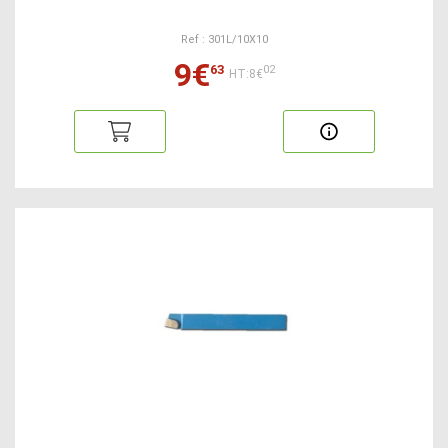
Ref : 301L/10X10
9€
63
02
HT:8€