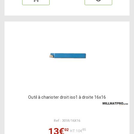
Outil à charioter droit iso1 à droite 16x16
Ref : 301R/16X16
13€
02
85
HT:10€