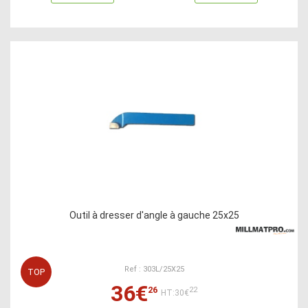
Outil à dresser d'angle à gauche 25x25
Ref : 303L/25X25
TOP
36€
26
22
HT:30€