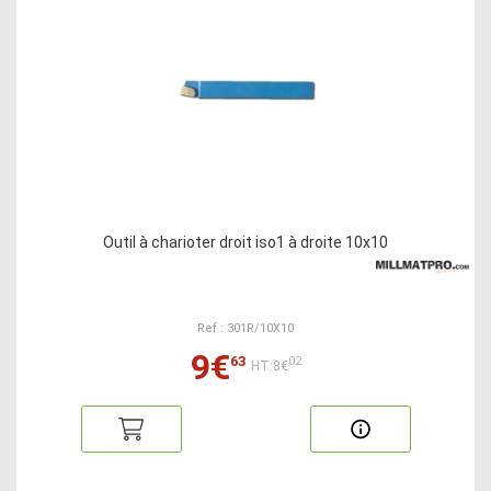
Outil à charioter droit iso1 à droite 10x10
Ref : 301R/10X10
9€
63
02
HT:8€