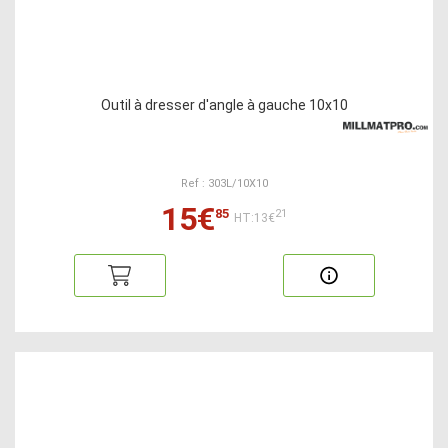
Outil à dresser d'angle à gauche 10x10
Ref : 303L/10X10
15€
85
21
HT:13€