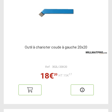
Outil à charioter coude à gauche 20x20
Ref : 302L/20X20
18€
20
17
HT:15€