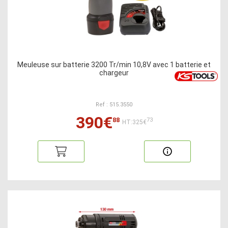
Meuleuse sur batterie 3200 Tr/min 10,8V avec 1 batterie et
chargeur
Ref : 515.3550
390€
88
73
HT:325€