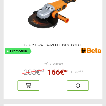
1956 230-2400W-MEULEUSES D'ANGLE
Promotion
Ref : 019560230
208€
166€
50
80
00
HT:139€