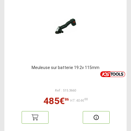
Meuleuse sur batterie 19.2v 115mm
Ref : 515.3660
485€
86
88
HT:404€