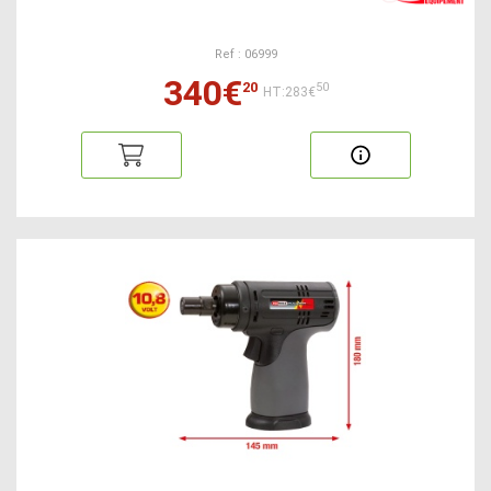
Ref : 06999
340€
20
50
HT:283€