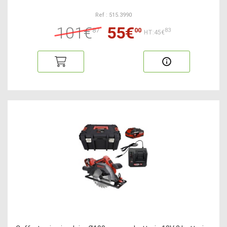
Ref : 515.3990
101€
55€
87
00
83
HT:45€