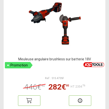
Meuleuse angulaire brushless sur batterie 18V
Promotion
Ref : 515.4735F
446€
282€
40
91
76
HT:235€