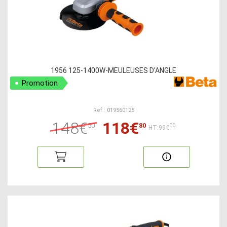
1956 125-1400W-MEULEUSES D'ANGLE
Promotion
Ref : 019560125
148€
118€
50
80
00
HT:99€