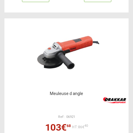
Meuleuse d angle
Ref : 06921
103€
68
40
HT:86€