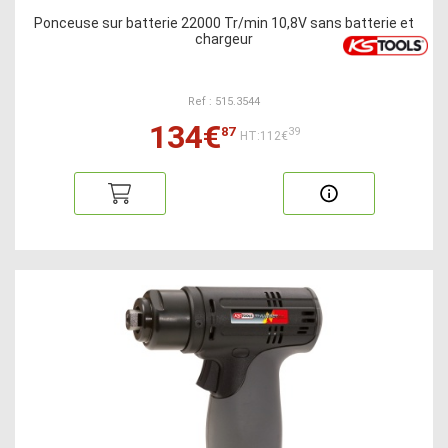
Ponceuse sur batterie 22000 Tr/min 10,8V sans batterie et
chargeur
Ref : 515.3544
134€
87
39
HT:112€