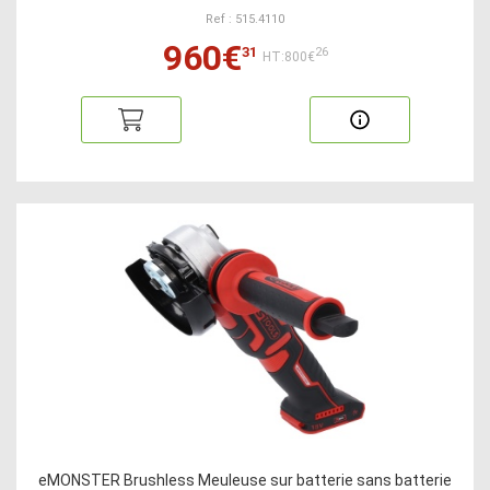
Ref : 515.4110
960€
31
26
HT:800€
eMONSTER Brushless Meuleuse sur batterie sans batterie