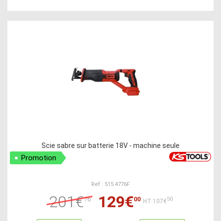
Scie sabre sur batterie 18V - machine seule
Promotion
Ref : 515.4776F
201€
129€
76
00
50
HT:107€