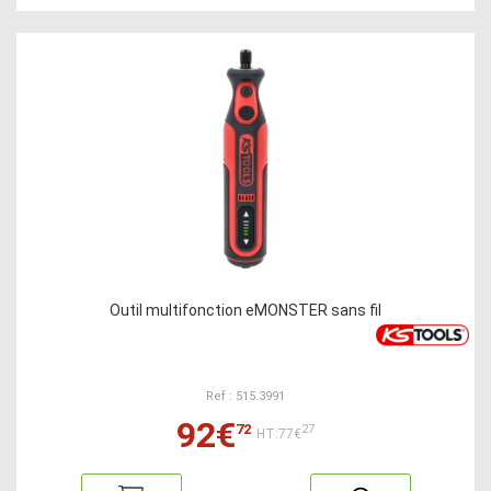
Outil multifonction eMONSTER sans fil
Ref : 515.3991
92€
72
27
HT:77€