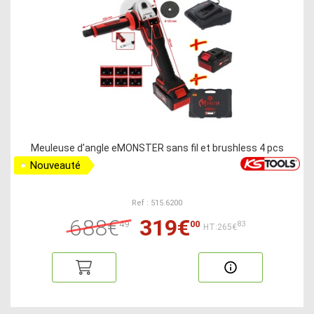
Meuleuse d’angle eMONSTER sans fil et brushless 4 pcs
Nouveauté
Ref : 515.6200
688€
319€
49
00
83
HT:265€