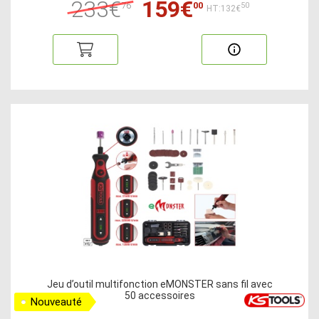
233€
159€
76
00
50
HT:132€
Jeu d’outil multifonction eMONSTER sans fil avec
50 accessoires
Nouveauté