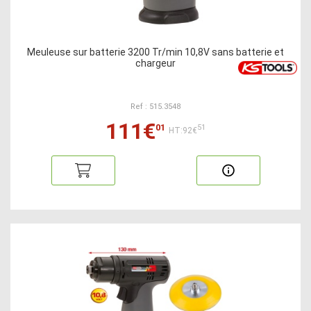
Meuleuse sur batterie 3200 Tr/min 10,8V sans batterie et
chargeur
Ref : 515.3548
111€
01
51
HT:92€