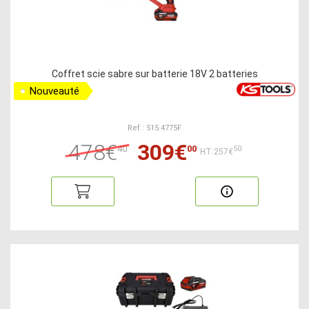
Coffret scie sabre sur batterie 18V 2 batteries
Nouveauté
Ref : 515.4775F
478€
309€
40
00
50
HT:257€