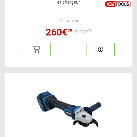
et chargeur
Ref : 515.6201
260€
79
32
HT:217€