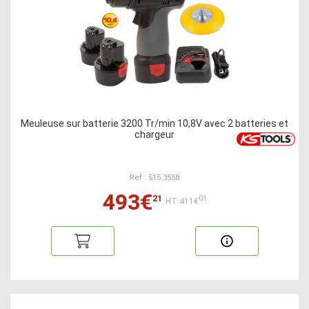
Meuleuse sur batterie 3200 Tr/min 10,8V avec 2 batteries et
chargeur
Ref : 515.3558
493€
21
01
HT:411€