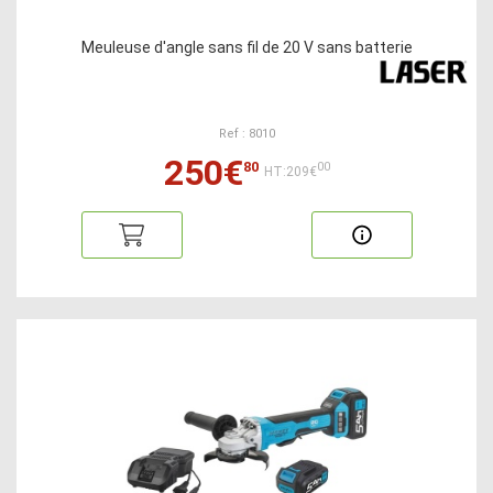
Meuleuse d'angle sans fil de 20 V sans batterie
Ref : 8010
250€
80
00
HT:209€