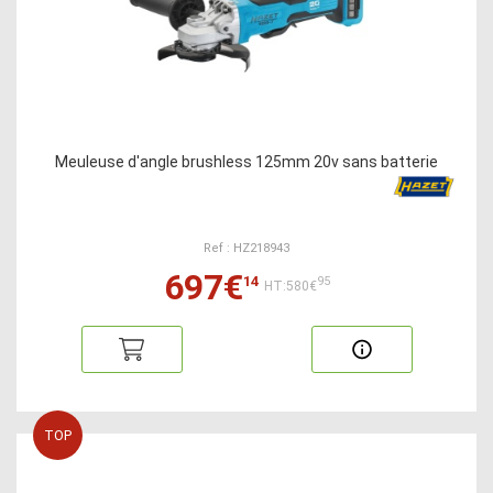
Meuleuse d'angle brushless 125mm 20v sans batterie
Ref : HZ218943
697€
14
95
HT:580€
TOP