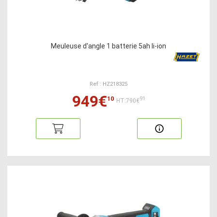
Meuleuse d'angle 1 batterie 5ah li-ion
Ref : HZ218325
949€
10
91
HT:790€