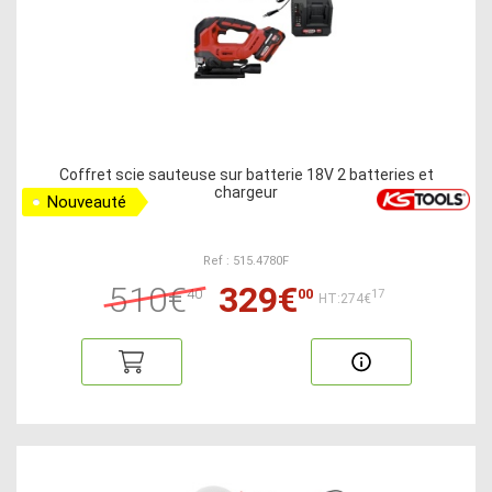
Coffret scie sauteuse sur batterie 18V 2 batteries et
chargeur
Nouveauté
Ref : 515.4780F
510€
329€
40
00
17
HT:274€