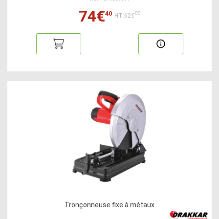
74€
40
00
HT:62€
Tronçonneuse fixe à métaux