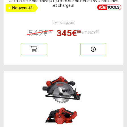
Coffret scie circulaire Ø190 mm sur batterie 18V 2 batteries
et chargeur
Nouveauté
Ref : 515.4770F
542€
345€
40
00
50
HT:287€