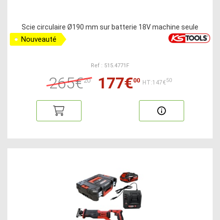
Scie circulaire Ø190 mm sur batterie 18V machine seule
Nouveauté
Ref : 515.4771F
265€
177€
20
00
50
HT:147€