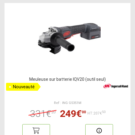
Meuleuse sur batterie IQV20 (outil seul)
Nouveauté
Ref : ING G5351M
331€
249€
20
00
50
HT:207€