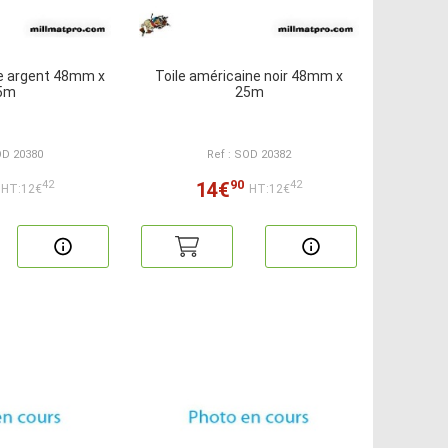
ne argent 48mm x
Toile américaine noir 48mm x
5m
25m
OD 20380
Ref : SOD 20382
90
14€
42
42
HT:12€
HT:12€