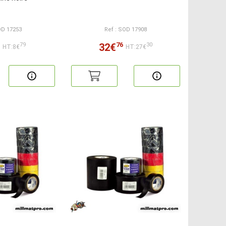
OD 17253
Ref : SOD 17908
76
32€
79
30
HT:8€
HT:27€