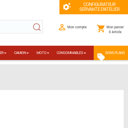
CONFIGURATEUR
SERVANTE D'ATELIER
Mon compte
Mon panier
0 Article
ER
CAMION
MOTO
CONSOMMABLES
BONS PLANS