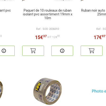
ant pvc
Paquet de 10 rouleaux de ruban
Ruban noir aut
isolant pvc assortiment 19mm x
25mm
10m
Ref : SOD 2036010
Ref : S
37
97
15€
17€
69
81
HT:12€