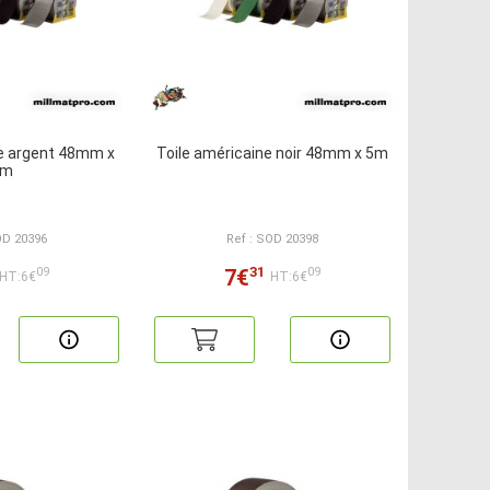
ne argent 48mm x
Toile américaine noir 48mm x 5m
5m
OD 20396
Ref : SOD 20398
31
7€
09
09
HT:6€
HT:6€