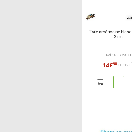
Toile américaine blan
25m
Ref : SOD 20384
90
14€
HT:12€