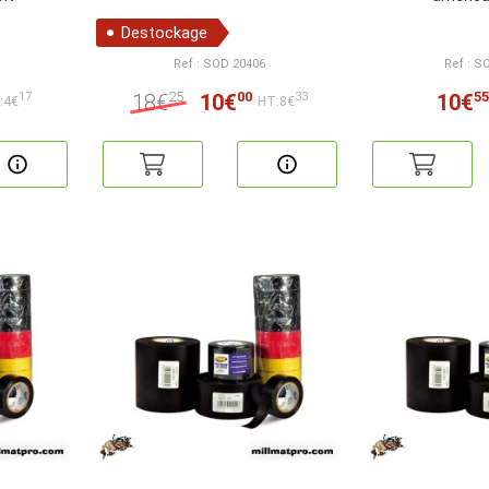
Destockage
Ref : SOD 20406
Ref : S
25
00
55
18€
10€
10€
17
33
:4€
HT:8€