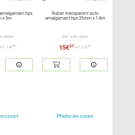
o amalgamant hpx
Ruban transparent auto
 x 3m
amalgamant hpx 25mm x 1.8m
OD 20370
Ref : SOD 20372
37
15€
97
81
HT:14€
HT:12€