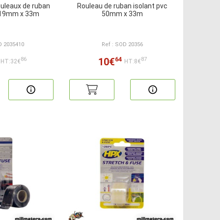
ouleaux de ruban
Rouleau de ruban isolant pvc
c 19mm x 33m
50mm x 33m
D 2035410
Ref : SOD 20356
64
10€
86
87
HT:32€
HT:8€