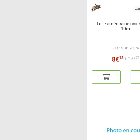
Toile américaine noi
10m
Ref : SOD 20376
13
8€
77
HT:6€