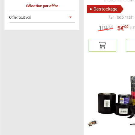
Sélection par offre
Destockage
Offre :
tout voir
Ref : SOD 17251
44
00
10€
5€
HT