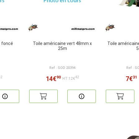
u foncé
Toile américaine vert 48mm x
Toile américai
25m
Ref : SOD 20394
Ref : S
90
31
14€
7€
42
42
HT:12€