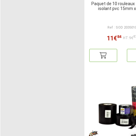
Paquet de 10 rouleaux
isolant pvc 15mm 
Ref : SOD 203501
84
11€
8
HT:9€