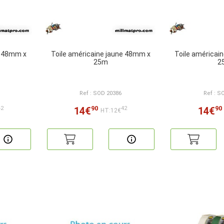
c 48mm x
Toile américaine jaune 48mm x
Toile américai
25m
2
Ref : SOD 20386
Ref : S
90
90
14€
14€
42
42
HT:12€