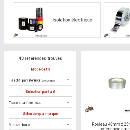
Isolation électrique
43
références trouvés
Mode de tri
Tri actif :
par référence
(croissant)
Sélection par tarif
Tranche tarifaire :
tout
Sélection par marque
Rouleau 48mm x 25m
Marque :
toute
américaine arge