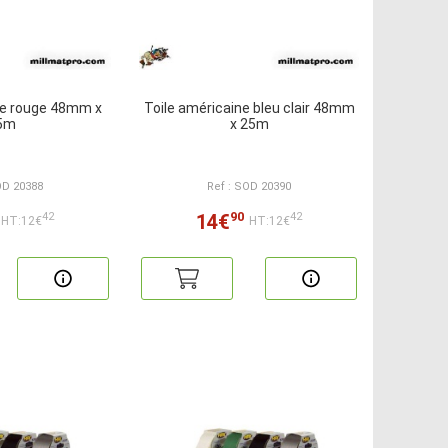
ne rouge 48mm x
Toile américaine bleu clair 48mm
5m
x 25m
OD 20388
Ref : SOD 20390
90
14€
42
42
HT:12€
HT:12€