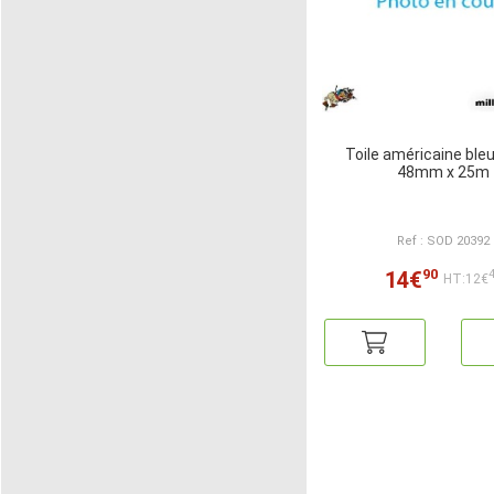
Toile américaine ble
48mm x 25m
Ref : SOD 20392
90
14€
HT:12€