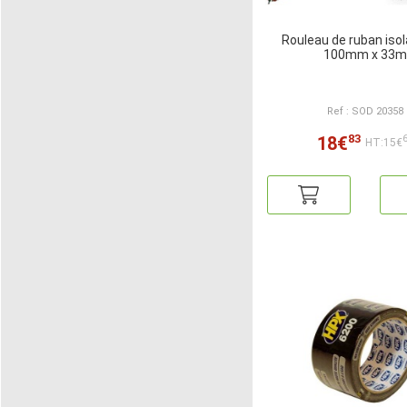
Rouleau de ruban isol
100mm x 33m
Ref : SOD 20358
83
18€
HT:15€