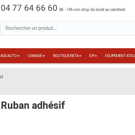
04 77 64 66 60
8h - 15h non stop du lundi au vendredi
LAGE AUTO
USINAGE
BOUTIQUE BETA
E.P.I
EQUIPEMENT ATELI
if
Ruban adhésif