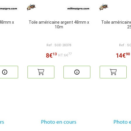
r 48mm x
Toile américaine argent 48mm x
Toile américai
10m
2
Ref : SOD 20378
Ref : S
13
90
8€
14€
77
HT:6€