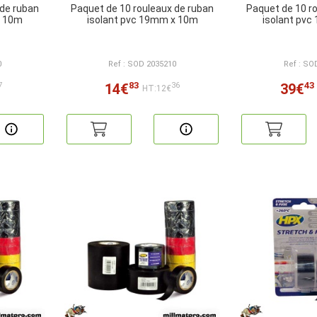
 de ruban
Paquet de 10 rouleaux de ruban
Paquet de 10 r
x 10m
isolant pvc 19mm x 10m
isolant pv
0
Ref : SOD 2035210
Ref : SO
83
43
14€
39€
7
36
HT:12€