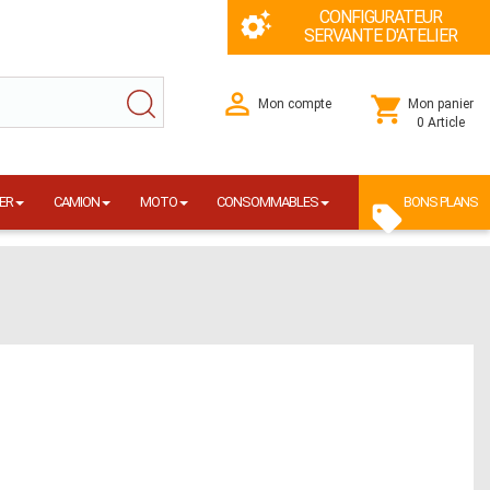
CONFIGURATEUR
SERVANTE D'ATELIER
Mon compte
Mon panier
0 Article
ER
CAMION
MOTO
CONSOMMABLES
BONS PLANS