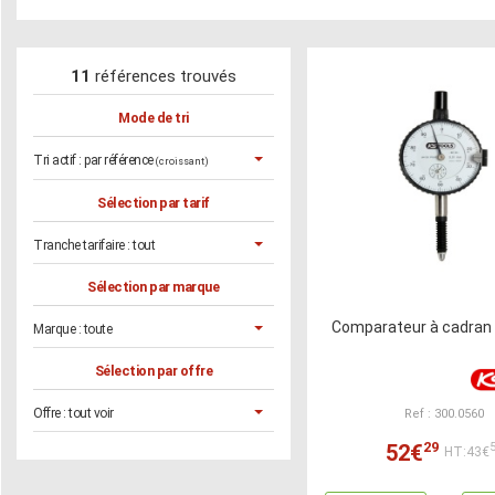
11
références trouvés
Mode de tri
Tri actif :
par référence
(croissant)
Sélection par tarif
Tranche tarifaire :
tout
Sélection par marque
Comparateur à cadra
Marque :
toute
Sélection par offre
Offre :
tout voir
Ref : 300.0560
29
52€
HT:43€