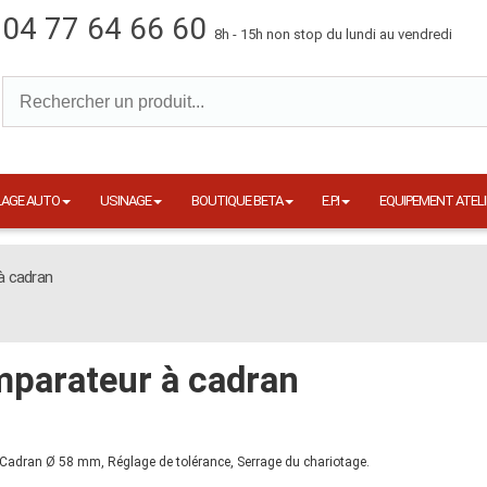
04 77 64 66 60
8h - 15h non stop du lundi au vendredi
LAGE AUTO
USINAGE
BOUTIQUE BETA
E.P.I
EQUIPEMENT ATELI
à cadran
parateur à cadran
dran Ø 58 mm, Réglage de tolérance, Serrage du chariotage.