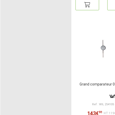
Grand comparateur 
Ref : WIL 254105
91
143€
HT:119