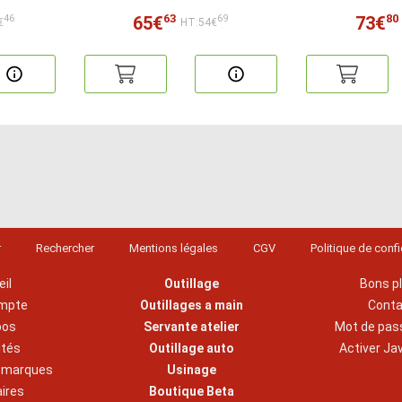
63
80
65€
73€
46
69
€
HT:54€
r
Rechercher
Mentions légales
CGV
Politique de confi
il
Outillage
Bons p
mpte
Outillages a main
Cont
pos
Servante atelier
Mot de pas
ités
Outillage auto
Activer Ja
s marques
Usinage
aires
Boutique Beta