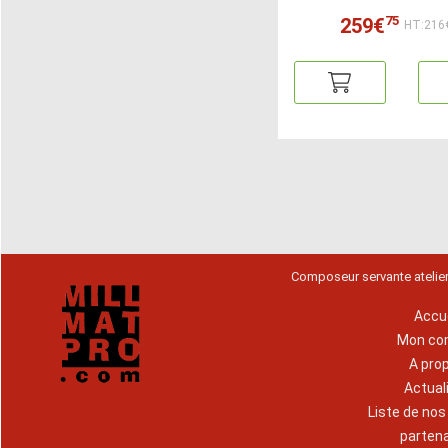
75
259€
HT:216
Composeur servante atelie
Accue
Mon co
A pro
Actual
Liste de no
parten