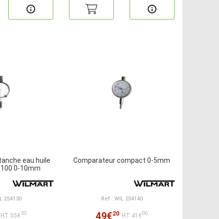
anche eau huile
Comparateur compact 0-5mm
1/100 0-10mm
IL 254130
Ref : WIL 254140
20
49€
35
00
HT:55€
HT:41€