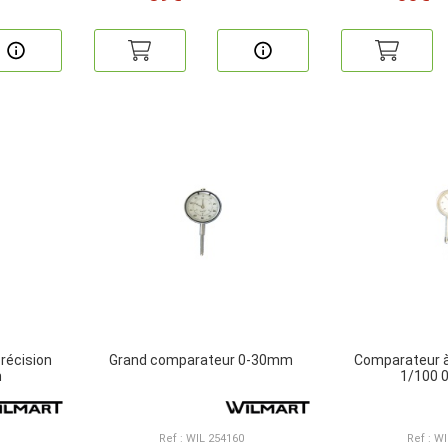
récision
Grand comparateur 0-30mm
Comparateur à 
m
1/100 
Ref : WIL 254160
Ref : W