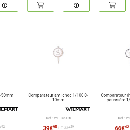
0-50mm
Comparateur anti choc 1/100 0-
Comparateur ét
10mm
poussière 
Ref : WIL 254120
Ref : W
95
42
39€
66€
92
29
€
HT:33€