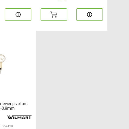
levier pivotant
0-0.8mm
IL 254190