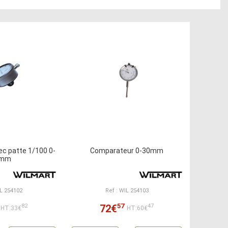
c patte 1/100 0-
Comparateur 0-30mm
0mm
IL 254102
Ref : WIL 254103
57
72€
82
47
HT:33€
HT:60€