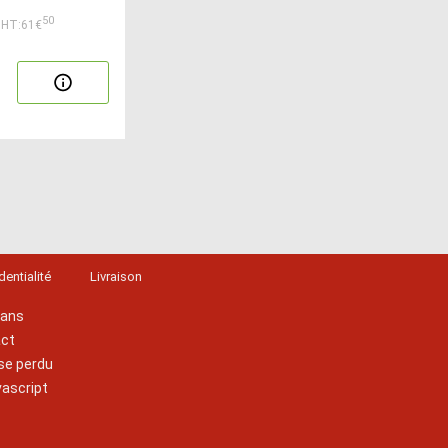
50
HT:61€
dentialité
Livraison
lans
act
se perdu
vascript