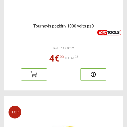
Tournevis pozidriv 1000 volts pz0
Ref : 117.0532
4€
90
08
HT:4€
TOP