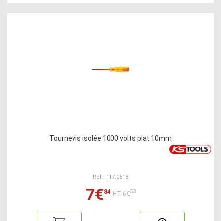
Tournevis isolée 1000 volts plat 10mm
Ref : 117.0518
7€
84
53
HT:6€