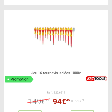
Jeu 16 tournevis isolées 1000v
Promotion
Ref : 922.6219
149€
94€
92
45
71
HT:78€