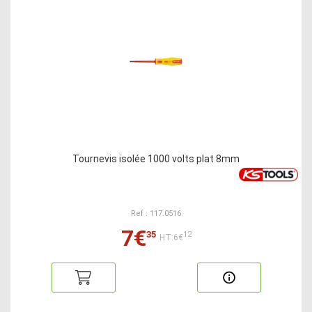
Tournevis isolée 1000 volts plat 8mm
Ref : 117.0516
7€
35
12
HT:6€