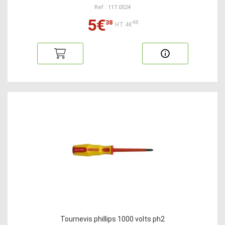
Ref : 117.0524
5€
38
48
HT:4€
Tournevis phillips 1000 volts ph2