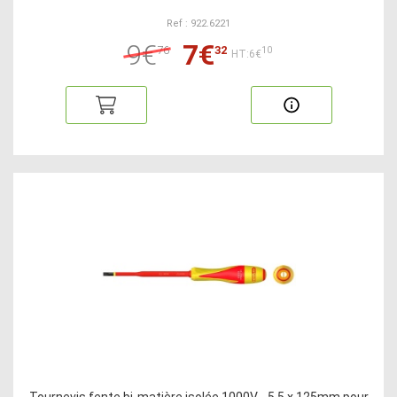
Ref : 922.6221
9€
7€
76
32
10
HT:6€