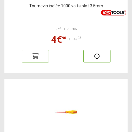
Tournevis isolée 1000 volts plat 3.5mm
Ref : 117.0506
4€
90
08
HT:4€