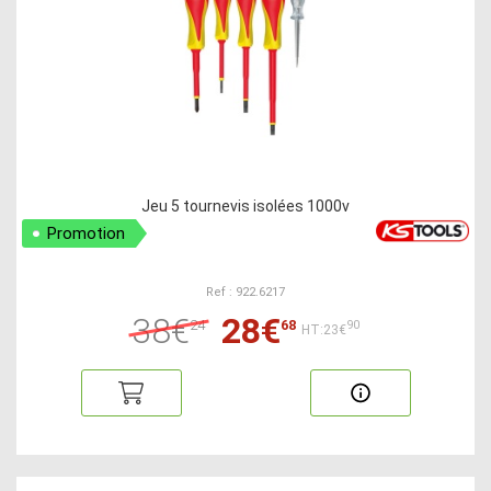
Jeu 5 tournevis isolées 1000v
Promotion
Ref : 922.6217
38€
28€
24
68
90
HT:23€