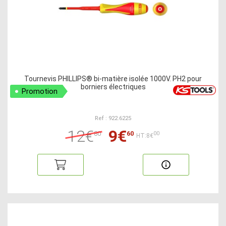
Tournevis PHILLIPS® bi-matière isolée 1000V. PH2 pour
borniers électriques
Promotion
Ref : 922.6225
12€
9€
80
60
00
HT:8€