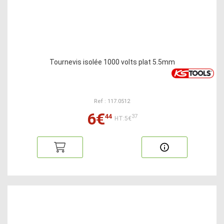
Tournevis isolée 1000 volts plat 5.5mm
Ref : 117.0512
6€
44
37
HT:5€