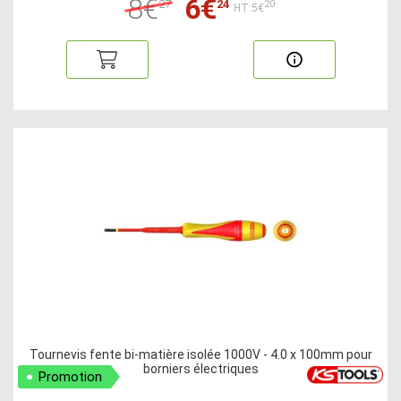
8€
6€
27
24
20
HT:5€
Tournevis fente bi-matière isolée 1000V - 4.0 x 100mm pour
borniers électriques
Promotion