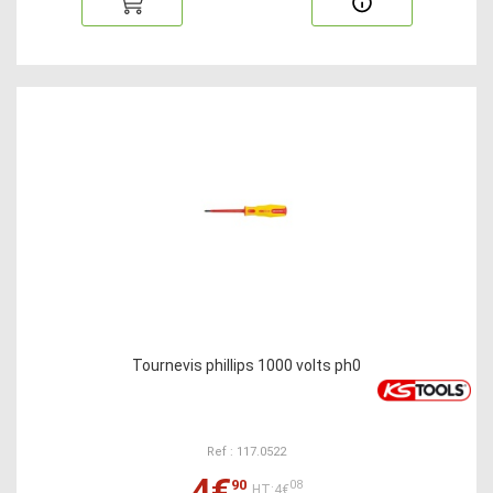
Tournevis phillips 1000 volts ph0
Ref : 117.0522
4€
90
08
HT:4€