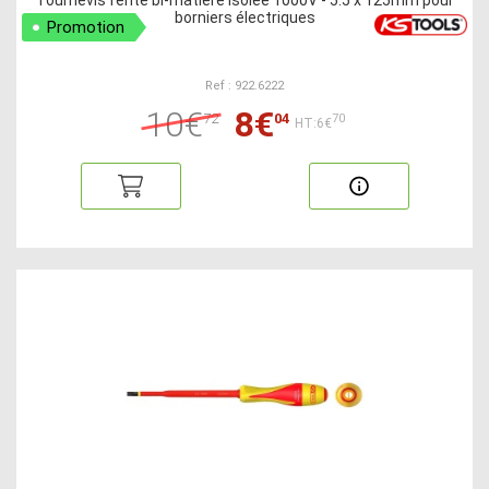
Tournevis fente bi-matière isolée 1000V - 5.5 x 125mm pour
borniers électriques
Promotion
Ref : 922.6222
10€
8€
72
04
70
HT:6€