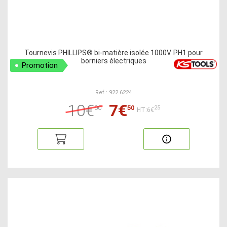
Tournevis PHILLIPS® bi-matière isolée 1000V. PH1 pour
borniers électriques
Promotion
Ref : 922.6224
10€
7€
00
50
25
HT:6€