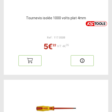
Tournevis isolée 1000 volts plat 4mm
Ref : 117.0508
5€
22
35
HT:4€