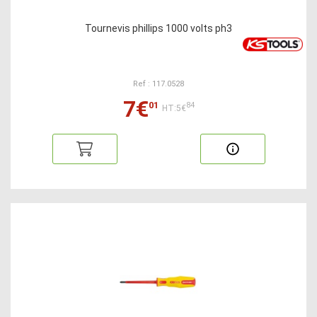
Tournevis phillips 1000 volts ph3
Ref : 117.0528
7€
01
84
HT:5€