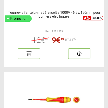
Tournevis fente bi-matière isolée 1000V - 6.5 x 150mm pour
borniers électriques
Promotion
Ref : 922.6223
12€
9€
80
60
00
HT:8€