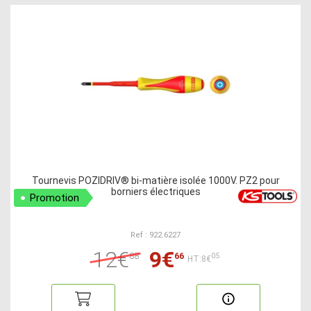
Tournevis POZIDRIV® bi-matière isolée 1000V. PZ2 pour
borniers électriques
Promotion
Ref : 922.6227
12€
9€
88
66
05
HT:8€