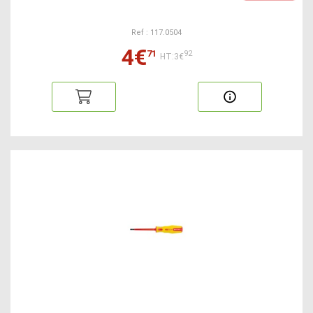
Ref : 117.0504
4€
71
92
HT:3€