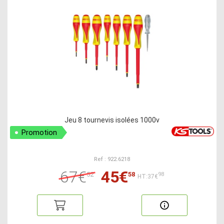
Jeu 8 tournevis isolées 1000v
Promotion
Ref : 922.6218
67€
45€
52
58
98
HT:37€