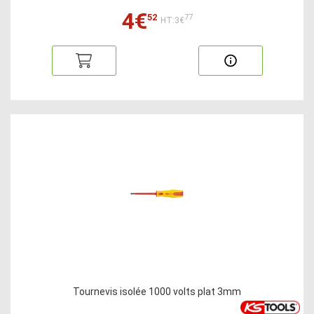
4€
52
77
HT:3€
Tournevis isolée 1000 volts plat 3mm