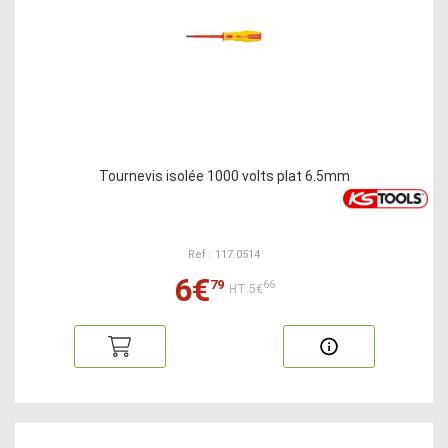
Tournevis isolée 1000 volts plat 6.5mm
Ref : 117.0514
6€
79
66
HT:5€