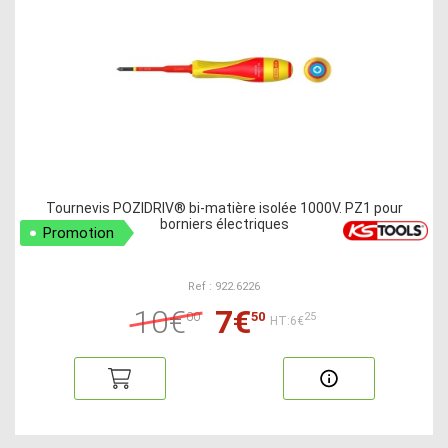
Tournevis POZIDRIV® bi-matière isolée 1000V. PZ1 pour
borniers électriques
Promotion
Ref : 922.6226
10€
7€
00
50
25
HT:6€