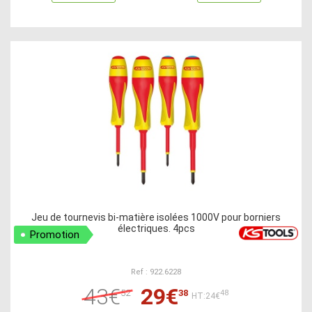
Jeu de tournevis bi-matière isolées 1000V pour borniers
électriques. 4pcs
Promotion
Ref : 922.6228
43€
29€
52
38
48
HT:24€