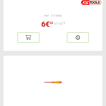
Ref : 117.0526
6€
22
18
HT:5€