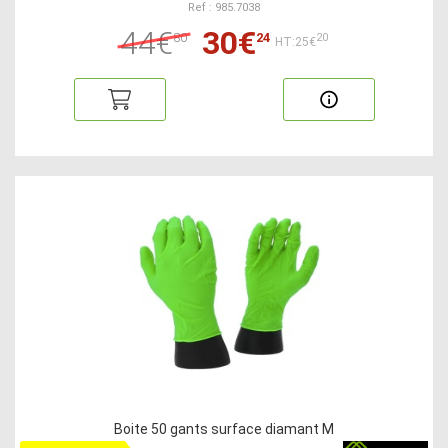
Ref : 985.7038
44€
30€
80
24
20
HT:25€
Boite 50 gants surface diamant M