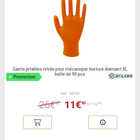
Gants jetables nitrile pour mécanique texturé diamant XL
boîte de 90 pcs
Promotion
Ref : 65103
26€
11€
40
95
96
HT:9€