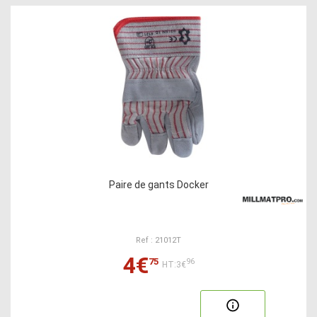
Paire de gants Docker
Ref : 21012T
4€
75
96
HT:3€