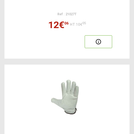
Ref : 21027T
12€
06
05
HT:10€