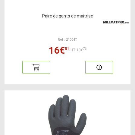
Paire de gants de maitrise
Ref : 21004T
16€
51
76
HT:13€