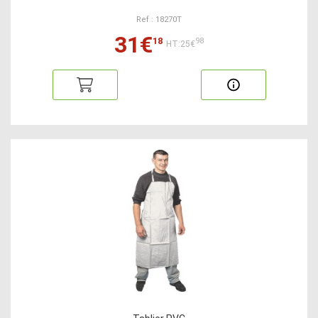
Ref : 18270T
31€
18
98
HT:25€