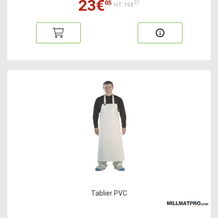
23€
05
21
HT:19€
Tablier PVC