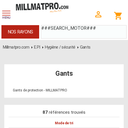
###SEARCH_MOTOR###
NOS RAYONS
Millmatpro.com
E.P.I
Hygiène / sécurité
Gants
Gants
Gants de protection - MILLMATPRO
87
références trouvés
Mode de tri