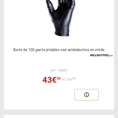
Boite de 100 gants jetables noir ambidextres en nitrile
Ref : 18260T
43€
20
00
HT:36€