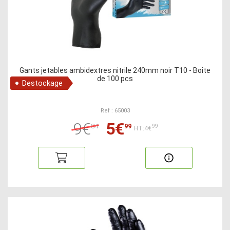
Gants jetables ambidextres nitrile 240mm noir T10 - Boîte
de 100 pcs
Destockage
Ref : 65003
9€
5€
84
99
99
HT:4€