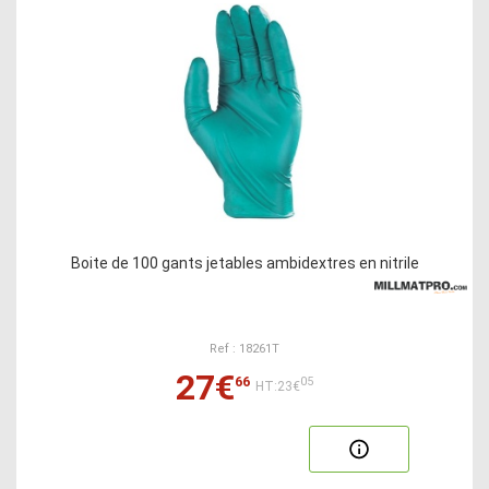
Boite de 100 gants jetables ambidextres en nitrile
Ref : 18261T
27€
66
05
HT:23€