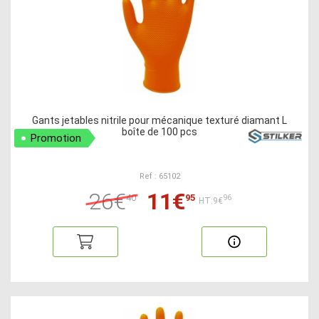
Gants jetables nitrile pour mécanique texturé diamant L
boîte de 100 pcs
Promotion
Ref : 65102
26€
11€
40
95
96
HT:9€