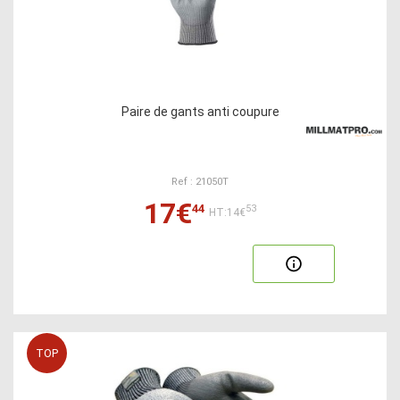
Paire de gants anti coupure
Ref : 21050T
17€
44
53
HT:14€
TOP