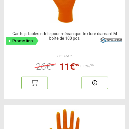
Gants jetables nitrile pour mécanique texturé diamant M
boîte de 100 pcs
Promotion
Ref : 65101
26€
11€
40
95
96
HT:9€