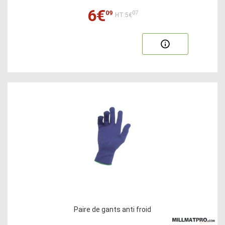
6€
09
07
HT:5€
Paire de gants anti froid