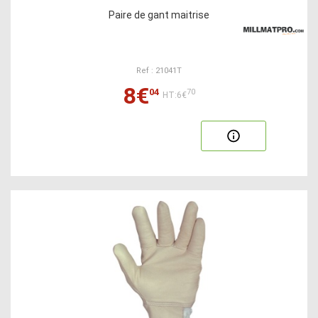
Paire de gant maitrise
Ref : 21041T
8€
04
70
HT:6€