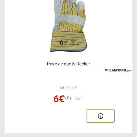
Paire de gants Docker
Ref : 21008T
6€
82
68
HT:5€