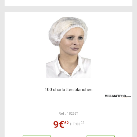
100 charlottes blanches
Ref : 18266T
9€
62
02
HT:8€