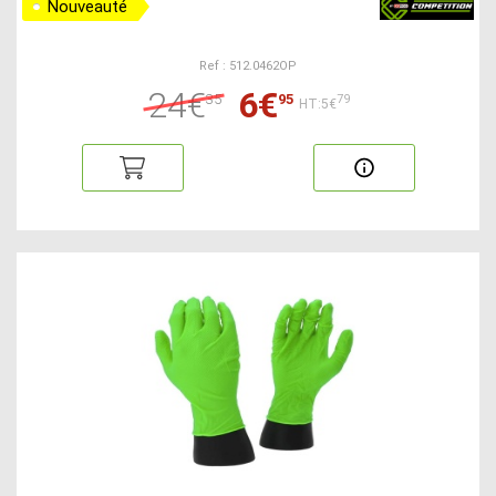
Nouveauté
Ref : 512.0462OP
24€
6€
35
95
79
HT:5€