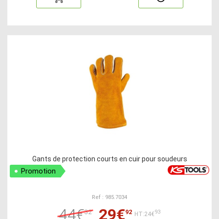
Gants de protection courts en cuir pour soudeurs
Promotion
Ref : 985.7034
44€
29€
32
92
93
HT:24€