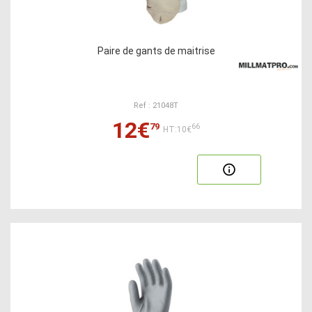
Paire de gants de maitrise
Ref : 21048T
12€
79
66
HT:10€