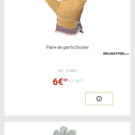
Paire de gants Docker
Ref : 21006T
6€
09
07
HT:5€