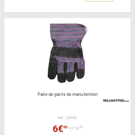
Paire de gants de manutention
Ref : 21018T
6€
65
54
HT:5€