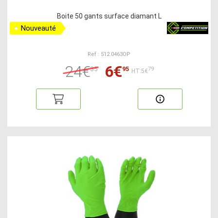
Boite 50 gants surface diamant L
Nouveauté
Ref : 512.0463OP
24€
6€
35
95
79
HT:5€