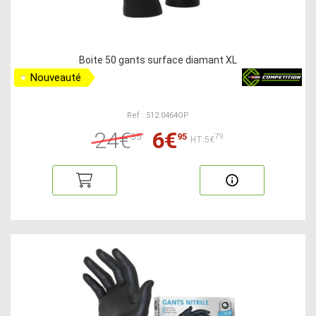
Boite 50 gants surface diamant XL
Nouveauté
Ref : 512.0464OP
24€
6€
35
95
79
HT:5€