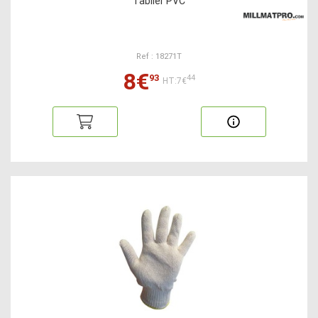
Tablier PVC
Ref : 18271T
8€
93
44
HT:7€