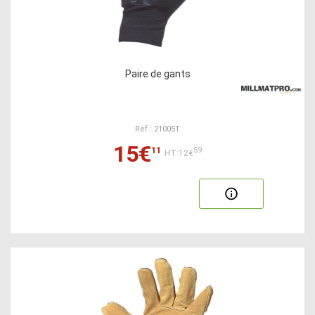
Paire de gants
Ref : 21005T
15€
11
59
HT:12€