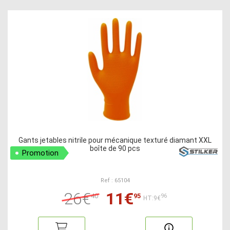
Gants jetables nitrile pour mécanique texturé diamant XXL
boîte de 90 pcs
Promotion
Ref : 65104
26€
11€
40
95
96
HT:9€