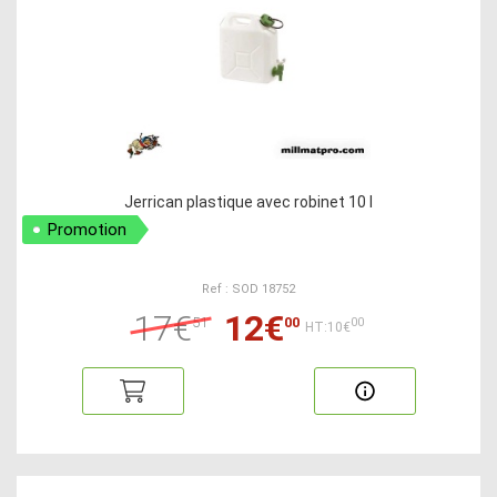
Jerrican plastique avec robinet 10 l
Promotion
Ref : SOD 18752
17€
12€
51
00
00
HT:10€