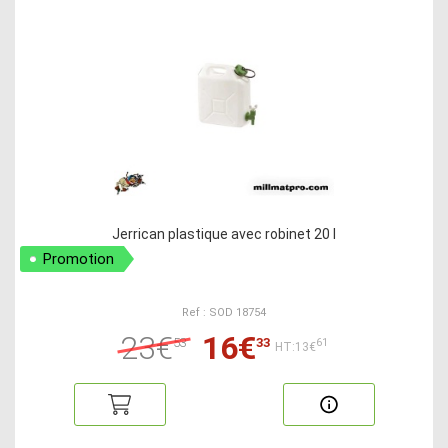
Jerrican plastique avec robinet 20 l
Promotion
Ref : SOD 18754
23€
16€
53
33
61
HT:13€