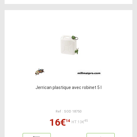
Jerrican plastique avec robinet 5 l
Ref : SOD 18750
16€
14
45
HT:13€