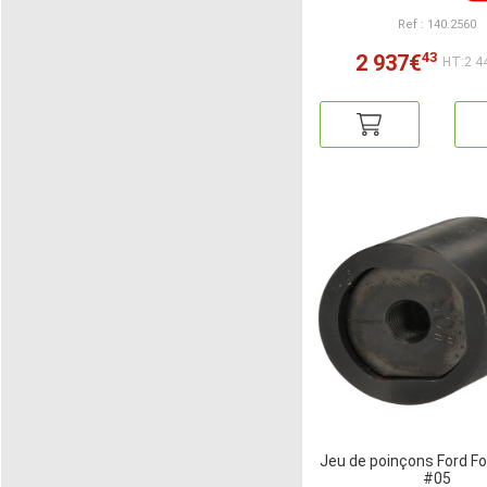
Ref : 140.2560
43
2 937€
HT:2 4
Jeu de poinçons Ford F
#05