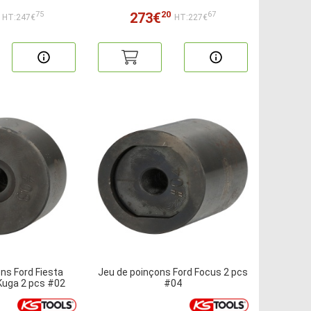
20
273€
75
67
HT:247€
HT:227€
ns Ford Fiesta
Jeu de poinçons Ford Focus 2 pcs
Kuga 2 pcs #02
#04