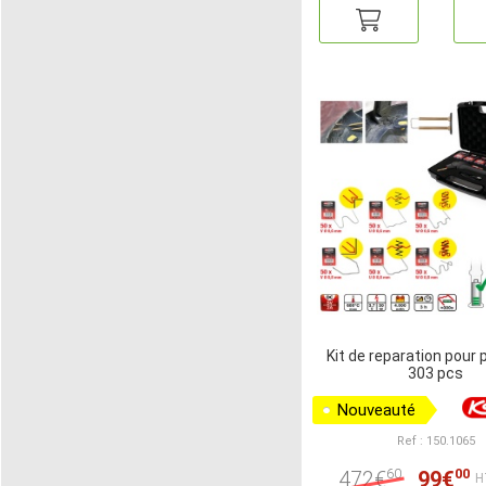
Kit de reparation pour 
303 pcs
Nouveauté
Ref : 150.1065
60
00
472€
99€
H