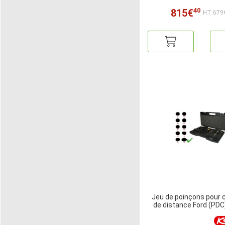
40
815€
HT:679
Jeu de poinçons pour 
de distance Ford (PDC