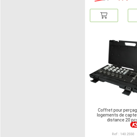
Coffret pour perça
logements de capte
distance 20 pc
Ref : 140.2550