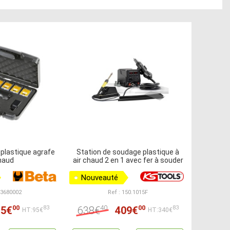
 plastique agrafe
Station de soudage plastique à
haud
air chaud 2 en 1 avec fer à souder
Nouveauté
13680002
Ref : 150.1015F
00
40
00
15€
638€
409€
83
83
HT:95€
HT:340€