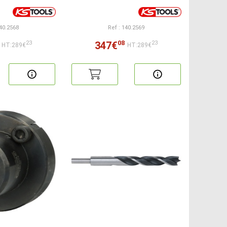
140.2568
Ref : 140.2569
08
347€
23
23
HT:289€
HT:289€