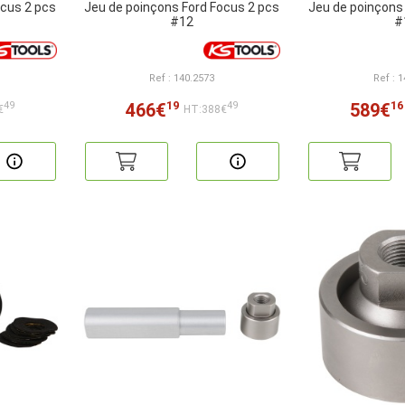
ocus 2 pcs
Jeu de poinçons Ford Focus 2 pcs
Jeu de poinçons
#12
#
Ref : 140.2573
Ref : 
19
16
466€
589€
49
49
€
HT:388€