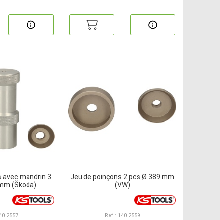
s avec mandrin 3
Jeu de poinçons 2 pcs Ø 389 mm
 mm (Škoda)
(VW)
140.2557
Ref : 140.2559