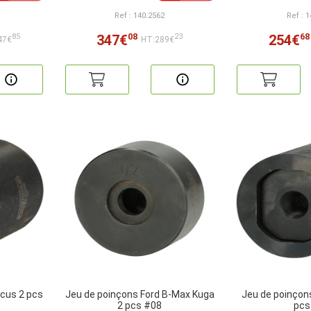
Ref : 140.2562
Ref : 
08
68
347€
254€
85
23
47€
HT:289€
ocus 2 pcs
Jeu de poinçons Ford B-Max Kuga
Jeu de poinçon
2 pcs #08
pcs