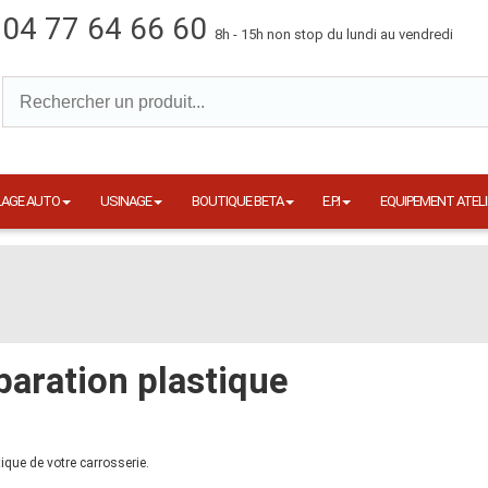
04 77 64 66 60
8h - 15h non stop du lundi au vendredi
LAGE AUTO
USINAGE
BOUTIQUE BETA
E.P.I
EQUIPEMENT ATELI
paration plastique
ique de votre carrosserie.