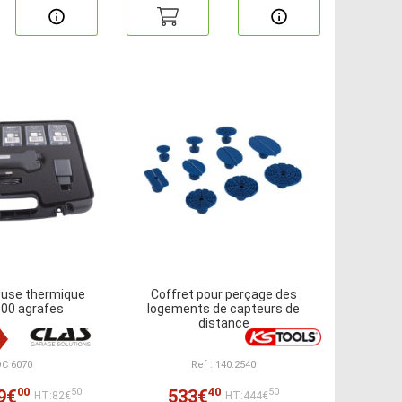
euse thermique
Coffret pour perçage des
 300 agrafes
logements de capteurs de
distance
OC 6070
Ref : 140.2540
00
40
9€
533€
50
50
HT:82€
HT:444€