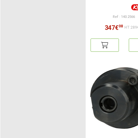
Ref : 140.2566
08
347€
HT:289