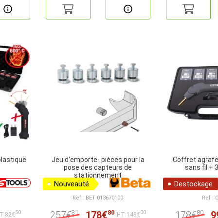
plastique
Jeu d'emporte- pièces pour la
Coffret agraf
pose des capteurs de
sans fil +
stationnement
Nouveauté
Destockage
Ref : BET 013670100
Ref : 
31
80
80
257€
178€
178€
9
50
00
T:82€
HT:149€