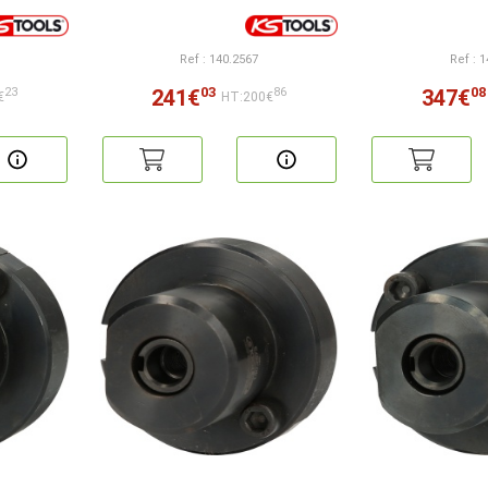
Ref : 140.2567
Ref : 
03
08
241€
347€
23
86
€
HT:200€