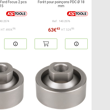
 Ford Focus 2 pcs
Forêt pour poinçons PDC Ø 18
15
mm
140.2574
Ref : 140.2576
43
63€
96
86
HT:490€
HT:52€