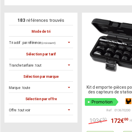
183
références trouvés
Mode de tri
Tri actif :
par référence
(croissant)
Sélection par tarif
Tranche tarifaire :
tout
Sélection par marque
Kit d emporte-pièces po
Marque :
toute
des capteurs de stati
Sélection par offre
Promotion
Offre :
tout voir
Ref : 013670200
50
00
193€
172€
H