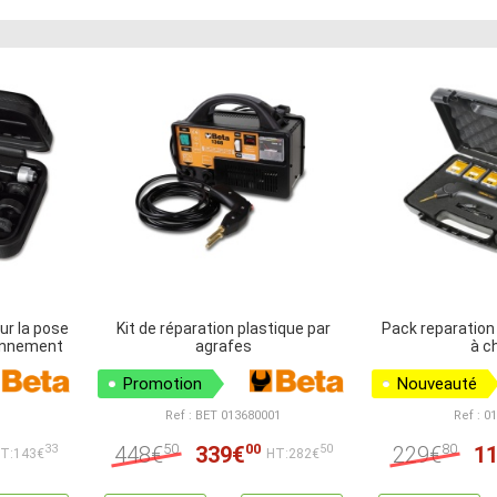
ur la pose
Kit de réparation plastique par
Pack reparation
onnement
agrafes
à c
Promotion
Nouveauté
Ref : BET 013680001
Ref : 0
50
00
80
448€
339€
229€
1
33
50
T:143€
HT:282€