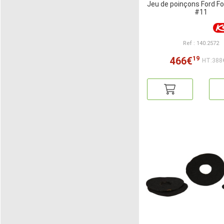
Jeu de poinçons Ford F
#11
Ref : 140.2572
19
466€
HT:388