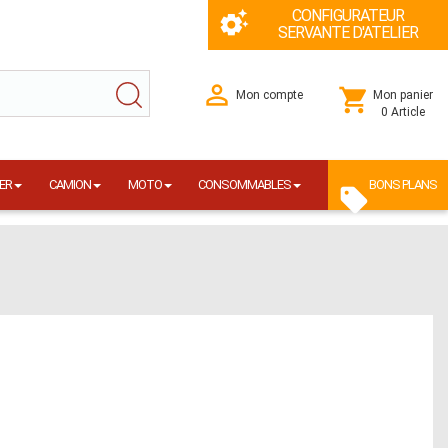
CONFIGURATEUR
SERVANTE D'ATELIER
Mon compte
Mon panier
0 Article
ER
CAMION
MOTO
CONSOMMABLES
BONS PLANS