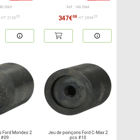
140.2563
Ref : 140.2564
08
347€
23
23
HT:212€
HT:289€
s Ford Mondeo 2
Jeu de poinçons Ford C-Max 2
 #09
pcs #10