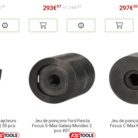
07
30
293€
297€
50
22
€
HT:244€
capteurs
Jeu de poinçons Ford Fiesta
Jeu de poinço
) 30 pcs
Focus S-Max Galaxy Mondeo 2
Focus C-Max 
pcs #01