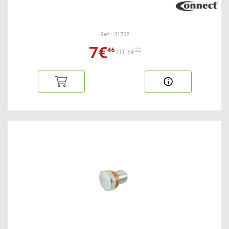
Ref : 31768
7€
46
22
HT:6€