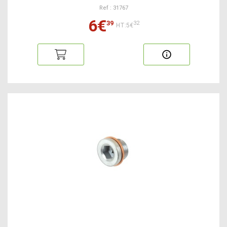
Ref : 31767
6€
39
32
HT:5€