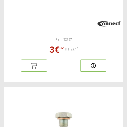
Ref : 32737
3€
32
77
HT:2€