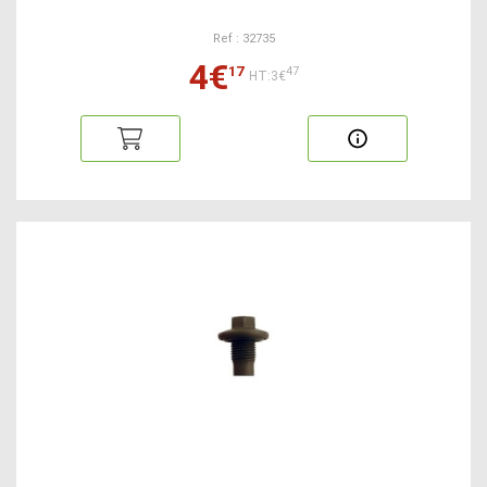
Ref : 32735
4€
17
47
HT:3€