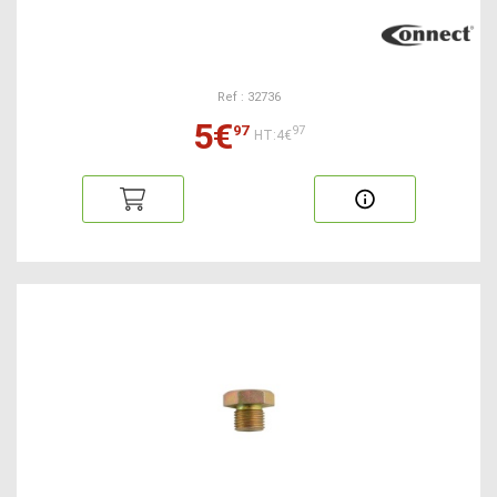
Ref : 32736
5€
97
97
HT:4€