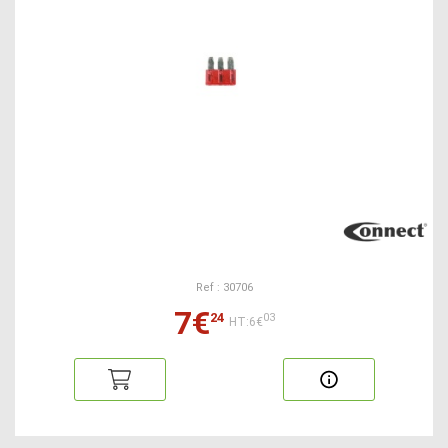
Ref : 30706
7€
24
03
HT:6€