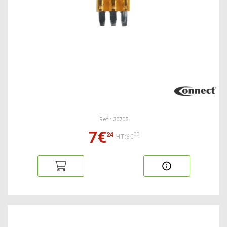
Ref : 30705
7€
24
03
HT:6€