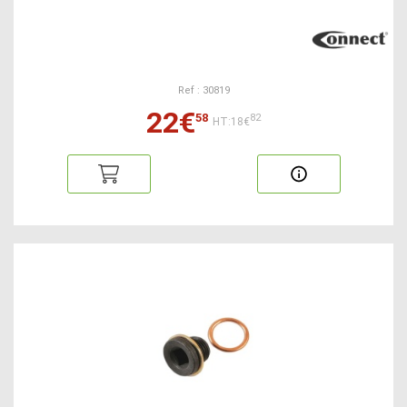
Ref : 30819
22€
58
82
HT:18€