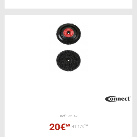
Ref : 32142
20€
69
24
HT:17€