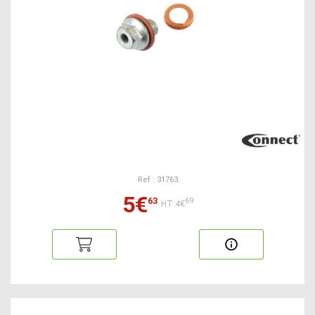
Ref : 31763
5€
63
69
HT:4€