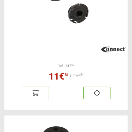
Ref : 31774
11€
81
84
HT:9€