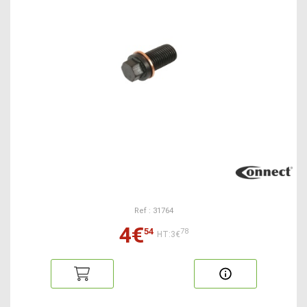
Ref : 31764
4€
54
78
HT:3€