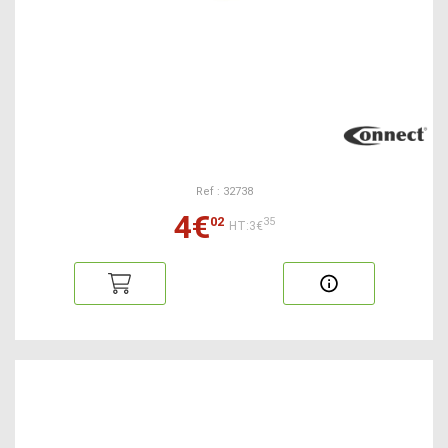
Ref : 32738
4€
02
35
HT:3€