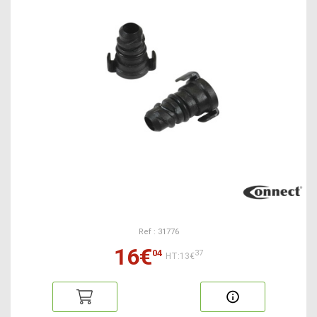
Ref : 31776
16€
04
37
HT:13€