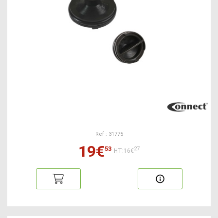
Ref : 31775
19€
53
27
HT:16€