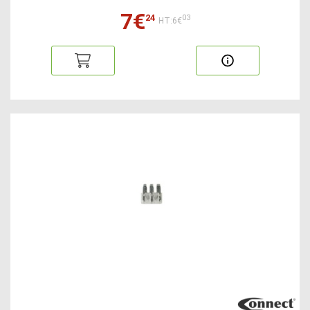
7€
24
03
HT:6€