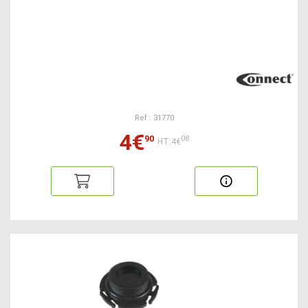
Ref : 31770
4€
90
08
HT:4€