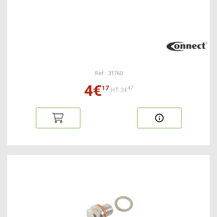
Ref : 31760
4€
17
47
HT:3€