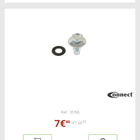
Ref : 31765
7€
46
22
HT:6€