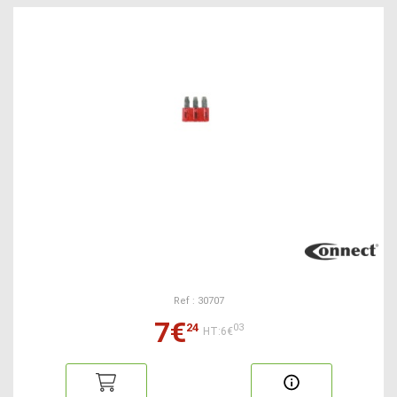
Ref : 30707
7€
24
03
HT:6€