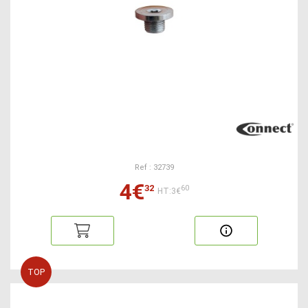
Ref : 32739
4€
32
60
HT:3€
TOP