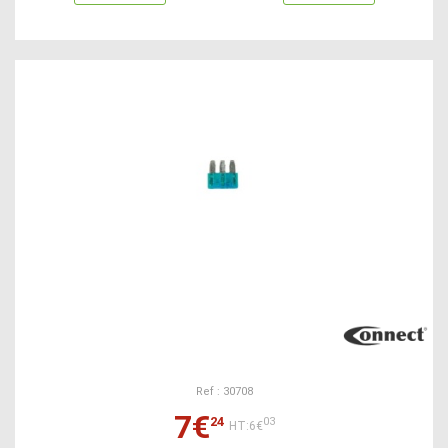
Ref : 30708
7€
24
03
HT:6€