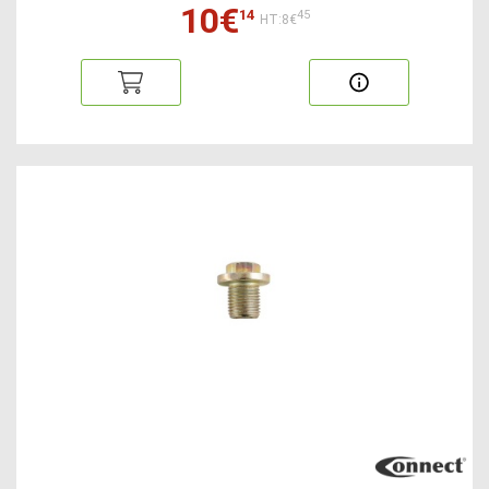
10€
14
45
HT:8€