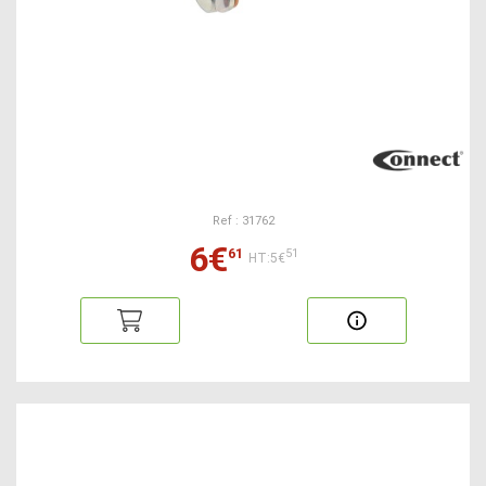
Ref : 31762
6€
61
51
HT:5€