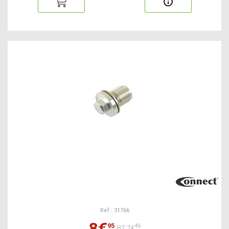
Ref : 31766
8€
95
46
HT:7€