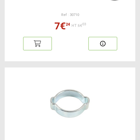
Ref : 30710
7€
24
03
HT:6€