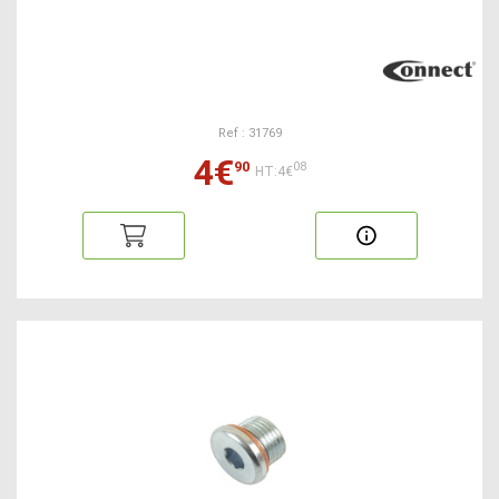
Ref : 31769
4€
90
08
HT:4€