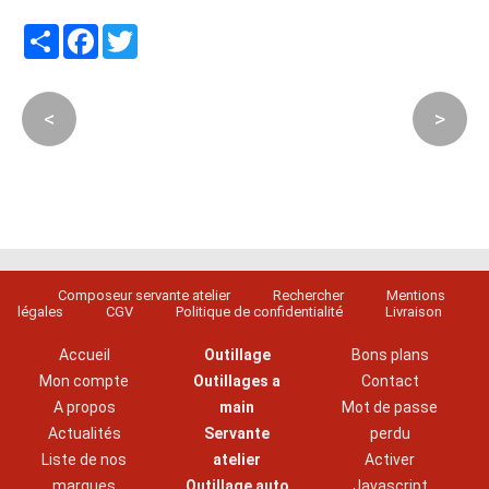
Partager
Facebook
Twitter
<
>
Composeur servante atelier
Rechercher
Mentions
légales
CGV
Politique de confidentialité
Livraison
Accueil
Outillage
Bons plans
Mon compte
Outillages a
Contact
A propos
main
Mot de passe
Actualités
Servante
perdu
Liste de nos
atelier
Activer
marques
Outillage auto
Javascript