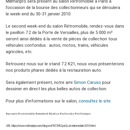
Millmatpro sera présent au salon Rétromobile à Paris à
l’occasion de la bourse des collectionneurs qui se déroulera
le week-end du 30-31 janvier 2010.
Le second week-end du salon Rétromobile, rendez-vous dans
le pavillon 7.2 de la Porte de Versailles, plus de 5 000 m²
seront ainsi dédiés à la vente de pièces de collection tous
véhicules confondus : autos, motos, trains, véhicules
agricoles, etc.
Retrouvez nous sur le stand 7.2 K21, nous vous présenterons
nos produits phares dédiés à la restauration auto.
Sera également présent, notre ami
Simon Caruso
pour
dessiner en direct les plus belles autos de collection.
Pour plus d’informations sur le salon,
consultez le site.
#prusent #rutromobile #weekend #dudius #vuhicules #millmatpro
URL : https://www.millmatpro.com/blog-xmFN72PA2pzQLuh-retromobile-2010.html